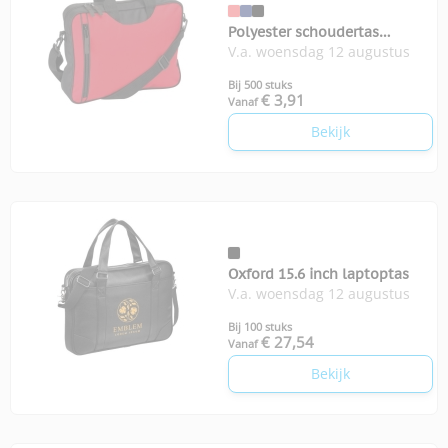
Polyester schoudertas
V.a. woensdag 12 augustus
Ventura
Bij 500 stuks
€ 3,91
Vanaf
Bekijk
Oxford 15.6 inch laptoptas
V.a. woensdag 12 augustus
Bij 100 stuks
€ 27,54
Vanaf
Bekijk