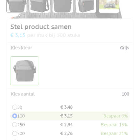
Stel product samen
€ 3,15
per stuk bij 100 stuks
Kies kleur
Grijs
Kies aantal
100
50
€ 3,48
100
€ 3,15
Bespaar 9%
250
€ 2,94
Bespaar 16%
500
€ 2,76
Bespaar 21%