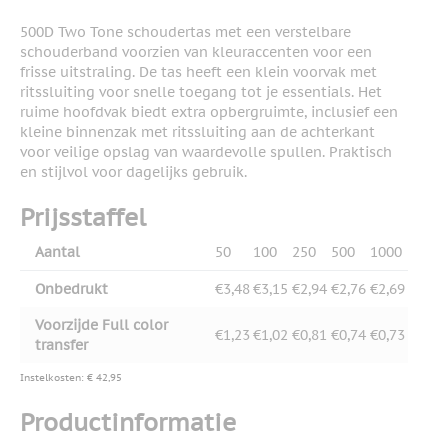
500D Two Tone schoudertas met een verstelbare
schouderband voorzien van kleuraccenten voor een
frisse uitstraling. De tas heeft een klein voorvak met
ritssluiting voor snelle toegang tot je essentials. Het
ruime hoofdvak biedt extra opbergruimte, inclusief een
kleine binnenzak met ritssluiting aan de achterkant
voor veilige opslag van waardevolle spullen. Praktisch
en stijlvol voor dagelijks gebruik.
Prijsstaffel
Aantal
50
100
250
500
1000
Onbedrukt
€3,48
€3,15
€2,94
€2,76
€2,69
Voorzijde Full color
€1,23
€1,02
€0,81
€0,74
€0,73
transfer
Instelkosten: € 42,95
Productinformatie