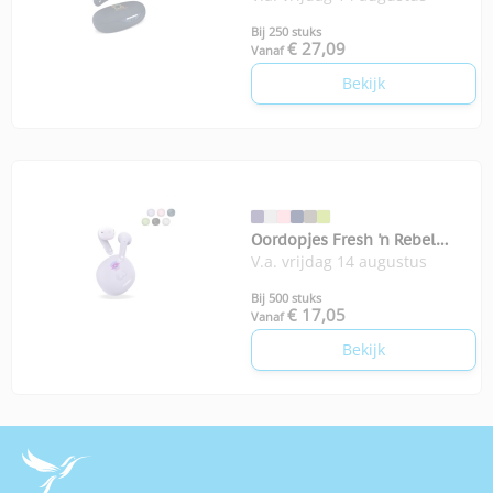
Bij 250 stuks
€ 27,09
Vanaf
Bekijk
Oordopjes Fresh 'n Rebel
V.a. vrijdag 14 augustus
Twins Core 2
Bij 500 stuks
€ 17,05
Vanaf
Bekijk