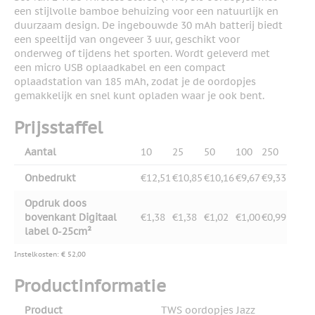
een stijlvolle bamboe behuizing voor een natuurlijk en
duurzaam design. De ingebouwde 30 mAh batterij biedt
een speeltijd van ongeveer 3 uur, geschikt voor
onderweg of tijdens het sporten. Wordt geleverd met
een micro USB oplaadkabel en een compact
oplaadstation van 185 mAh, zodat je de oordopjes
gemakkelijk en snel kunt opladen waar je ook bent.
Prijsstaffel
Aantal
10
25
50
100
250
Onbedrukt
€12,51
€10,85
€10,16
€9,67
€9,33
Opdruk doos
bovenkant Digitaal
€1,38
€1,38
€1,02
€1,00
€0,99
label 0-25cm²
Instelkosten: € 52,00
Productinformatie
Product
TWS oordopjes Jazz