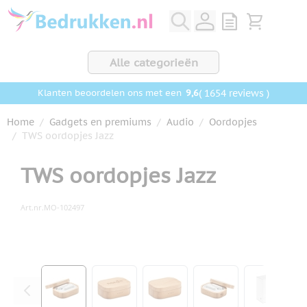
Ga naar de inhoud
View quote, Q
Bekijk wink
Alle categorieën
9,6
( 1654 reviews )
Klanten beoordelen ons met een
Home
/
Gadgets en premiums
/
Audio
/
Oordopjes
/
TWS oordopjes Jazz
TWS oordopjes Jazz
Art.nr.
MO-102497
Hoofdafbeelding
Klik om afbeelding op volledig scherm te bekijken
View larger image
View larger image
View larger image
View larger ima
View la