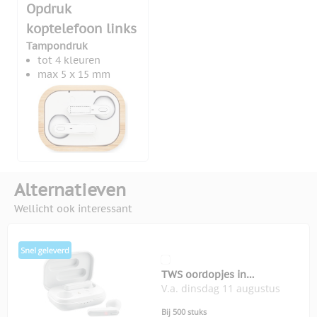
Opdruk
koptelefoon links
Tampondruk
tot 4 kleuren
max 5 x 15 mm
Alternatieven
Wellicht ook interessant
TWS oordopjes in
V.a. dinsdag 11 augustus
oplaadcassette Blues
Bij 500 stuks