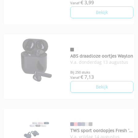
€ 3,99
Vanaf
Bekijk
ABS draadloze oortjes Waylon
V.a. donderdag 13 augustus
Bij 250 stuks
€ 7,13
Vanaf
Bekijk
TWS sport oordopjes Fresh 'n
V.a. vrijdag 14 augustus
Rebel