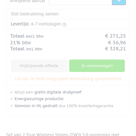
Afwijkend aantal
Stel bedrukking samen
Levertijd:
4-7 werkdagen
Totaal
€ 271,25
excl. btw
21% btw
€ 56,96
Totaal
€ 328,21
incl. btw
Vrijblijvende offerte
In winkelwagen
Let op: Je hebt (nog) geen bedrukking geselecteerd
✔
Altijd een
gratis digitale drukproef
✔
Energiezuinige productie
✔
Gewoon in NL gedrukt
dus 100% kwaliteitsgarantie
Set van 2 True Wireless Stereo (TWS) 5.0 oordopjes met