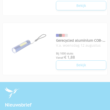
Bekijk
Gerecycled aluminium COB-
V.a. woensdag 12 augustus
zaklamp Sami
Bij 1000 stuks
€ 1,88
Vanaf
Bekijk
Nieuwsbrief