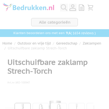
Ga naar de inhoud
View quote, Q
Bekijk wink
Alle categorieën
9,6
( 1654 reviews )
Klanten beoordelen ons met een
Home
/
Outdoor en vrije tijd
/
Gereedschap
/
Zaklampen
/
Uitschuifbare zaklamp Strech-Torch
Uitschuifbare zaklamp
Strech-Torch
Art.nr.
MO-100947
Hoofdafbeelding
Klik om afbeelding op volledig scherm te bekijken
View larger image
View larger image
View larger image
View larger ima
View la