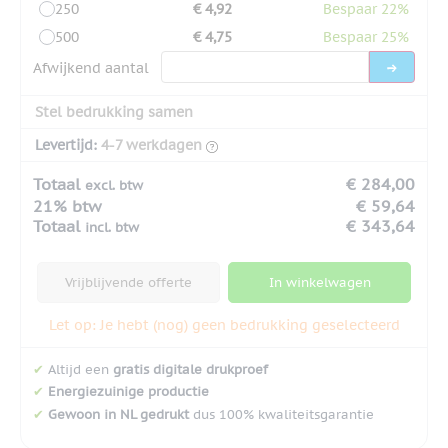
250
€ 4,92
Bespaar 22%
500
€ 4,75
Bespaar 25%
Afwijkend aantal
Stel bedrukking samen
Levertijd:
4-7 werkdagen
Totaal
€ 284,00
excl. btw
21% btw
€ 59,64
Totaal
€ 343,64
incl. btw
Vrijblijvende offerte
In winkelwagen
Let op: Je hebt (nog) geen bedrukking geselecteerd
✔
Altijd een
gratis digitale drukproef
✔
Energiezuinige productie
✔
Gewoon in NL gedrukt
dus 100% kwaliteitsgarantie