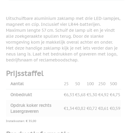
Uitschuifbare aluminium zaklamp met drie LED-lampjes,
magneet en clip. Inclusief vier LR44-batterijen.
Maximum lengte 57 cm. Schuif de lamp uit en je vindt
alle zoekgeraakte spullen terug. Door de slanke
vormgeving kom je makkelijk overal achter en onder.
Met deze handige zaklamp kijk je net iets verder dan je
neus lang is. Laat het bedrukken of graveren met logo,
bedrijfsnaam of reclameboodschap.
Prijsstaffel
Aantal
25
50
100
250
500
Onbedrukt
€6,33
€5,68
€5,30
€4,92
€4,75
Opdruk koker rechts
€1,34
€0,82
€0,72
€0,61
€0,59
Lasergraveren
Instelkosten: € 35,00