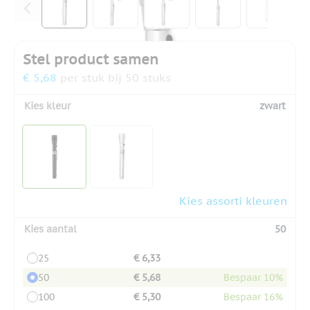
Stel product samen
€ 5,68
per stuk bij 50 stuks
Kies kleur
zwart
Kies assorti kleuren
Kies aantal
50
25
€ 6,33
50
€ 5,68
Bespaar 10%
100
€ 5,30
Bespaar 16%