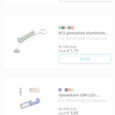
RCS gerecycled aluminium
V.a. donderdag 13 augustus
sleutelhanger zaklamp Flash
Bij 1000 stuks
€ 1,79
Vanaf
Bekijk
Oplaadbare 10W LED-
V.a. donderdag 13 augustus
zaklamp zoom
Bij 1000 stuks
€ 6,88
Vanaf