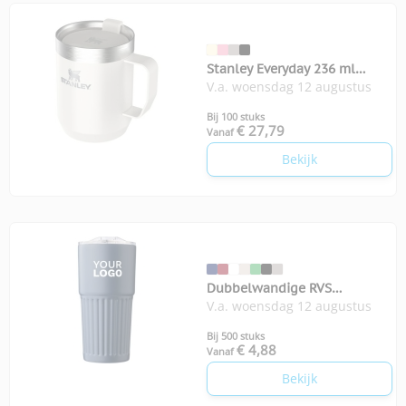
Stanley Everyday 236 ml
V.a. woensdag 12 augustus
kampeermok
Bij 100 stuks
€ 27,79
Vanaf
Bekijk
Dubbelwandige RVS
V.a. woensdag 12 augustus
drinkbeker 500 ml Kael
Bij 500 stuks
€ 4,88
Vanaf
Bekijk