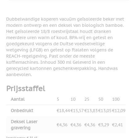
Dubbelwandige koperen vacuüm geïsoleerde beker met
modern ontwerp en een deksel van biologisch bamboe.
Het geïsoleerde 18/8 roestvrijstaal houdt dranken
meerdere uren warm of koud. BPA-vrij en getest en
goedgekeurd volgens de Duitse voedselveilige
wetgeving (LFGB) en getest op ftalaten volgens de
REACH-regelgeving. Past onder de meeste
koffiemachines. Inhoud 300 ml Geleverd in een
gerecycled kartonnen geschenkverpakking. Handwas
aanbevolen.
Prijsstaffel
Aantal
5
10
25
50
100
Onbedrukt
€18,44
€15,57
€13,83
€13,05
€12,09
Deksel Laser
€4,36
€4,36
€4,36
€3,29
€2,41
gravering
Instelkosten: € 35,45