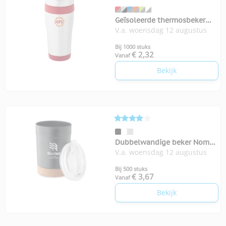
Geïsoleerde thermosbeker
V.a. woensdag 12 augustus
Elwood 410 ml
Bij 1000 stuks
€ 2,32
Vanaf
Bekijk
Dubbelwandige beker Nomu
V.a. woensdag 12 augustus
300 ml
Bij 500 stuks
€ 3,67
Vanaf
Bekijk