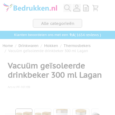
Ga naar de inhoud
View quote, Q
Bekijk wink
Alle categorieën
9,6
( 1654 reviews )
Klanten beoordelen ons met een
Home
/
Drinkwaren
/
Mokken
/
Thermosbekers
/
Vacuüm geïsoleerde drinkbeker 300 ml Lagan
Vacuüm geïsoleerde
drinkbeker 300 ml Lagan
Art.nr.
PF-101199
Hoofdafbeelding
Klik om afbeelding op volledig scherm te bekijken
View larger image
View larger image
View larger image
View larger ima
View la