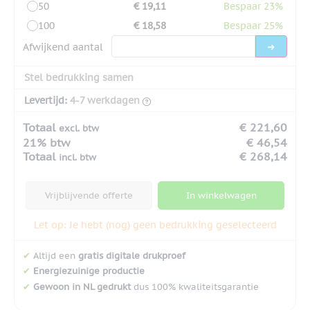
50
€ 19,11
Bespaar 23%
100
€ 18,58
Bespaar 25%
Afwijkend aantal
Stel bedrukking samen
Levertijd:
4-7 werkdagen
Totaal
€ 221,60
excl. btw
21% btw
€ 46,54
Totaal
€ 268,14
incl. btw
Vrijblijvende offerte
In winkelwagen
Let op: Je hebt (nog) geen bedrukking geselecteerd
✔
Altijd een
gratis digitale drukproef
✔
Energiezuinige productie
✔
Gewoon in NL gedrukt
dus 100% kwaliteitsgarantie