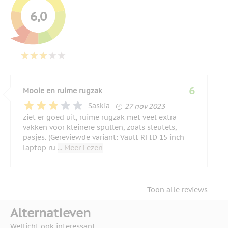
6,0
6
Mooie en ruime rugzak
27 november 2023
Saskia
27 nov 2023
ziet er goed uit, ruime rugzak met veel extra
vakken voor kleinere spullen, zoals sleutels,
pasjes. (Gereviewde variant: Vault RFID 15 inch
laptop ru
... Meer Lezen
Toon alle reviews
Alternatieven
Wellicht ook interessant