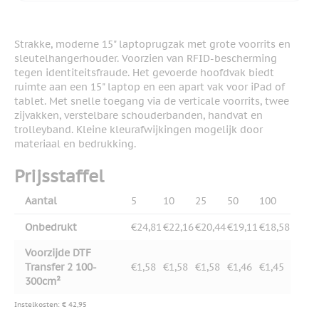
Strakke, moderne 15" laptoprugzak met grote voorrits en
sleutelhangerhouder. Voorzien van RFID-bescherming
tegen identiteitsfraude. Het gevoerde hoofdvak biedt
ruimte aan een 15" laptop en een apart vak voor iPad of
tablet. Met snelle toegang via de verticale voorrits, twee
zijvakken, verstelbare schouderbanden, handvat en
trolleyband. Kleine kleurafwijkingen mogelijk door
materiaal en bedrukking.
Prijsstaffel
Aantal
5
10
25
50
100
Onbedrukt
€24,81
€22,16
€20,44
€19,11
€18,58
Voorzijde DTF
Transfer 2 100-
€1,58
€1,58
€1,58
€1,46
€1,45
300cm²
Instelkosten: € 42,95