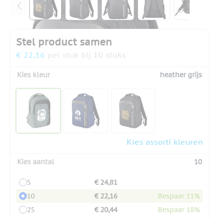
Stel product samen
€ 22,16
per stuk bij 10 stuks
Kies kleur
heather grijs
Kies assorti kleuren
Kies aantal
10
5
€ 24,81
10
€ 22,16
Bespaar 11%
25
€ 20,44
Bespaar 18%