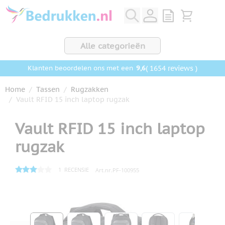
Ga naar de inhoud
View quote, Q
Bekijk wink
Alle categorieën
9,6
( 1654 reviews )
Klanten beoordelen ons met een
Home
/
Tassen
/
Rugzakken
/
Vault RFID 15 inch laptop rugzak
Vault RFID 15 inch laptop
rugzak
1
RECENSIE
Art.nr.
PF-100955
Hoofdafbeelding
Klik om afbeelding op volledig scherm te bekijken
View larger image
View larger image
View larger image
View larger ima
View la