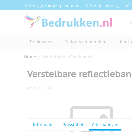
Ga naar de inhoud
✔ Energiezuinige productie
✔ Snelle levering
✔ 
Drinkwaren
Gadgets en premiums
Kanto
Home
/
Verstelbare reflectieband
Verstelbare reflectieba
Art.nr.
TX-100321
Hoofdafbeelding
Klik om afbeelding op volledig s
Informatie
Prijsstaffel
Alternatieven