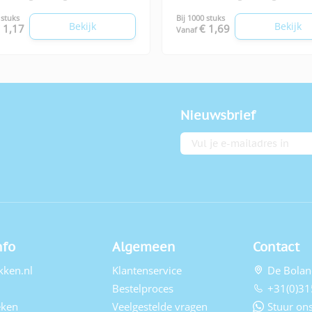
 stuks
Bij 1000 stuks
Bekijk
Bekijk
 1,17
€ 1,69
Vanaf
Nieuwsbrief
E-mailadres
nfo
Algemeen
Contact
kken.nl
Klantenservice
De Bolan
Bestelproces
+31(0)31
eken
Veelgestelde vragen
Stuur ons