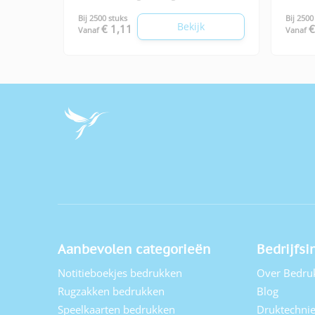
Bij 2500 stuks
Bij 2500
Bekijk
€ 1,11
€
Vanaf
Vanaf
Aanbevolen categorieën
Bedrijfsi
Notitieboekjes bedrukken
Over Bedru
Rugzakken bedrukken
Blog
Speelkaarten bedrukken
Druktechni