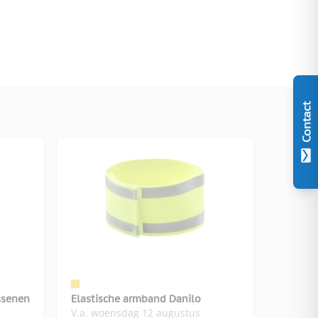
Contact
ssenen
Elastische armband Danilo
V.a. woensdag 12 augustus