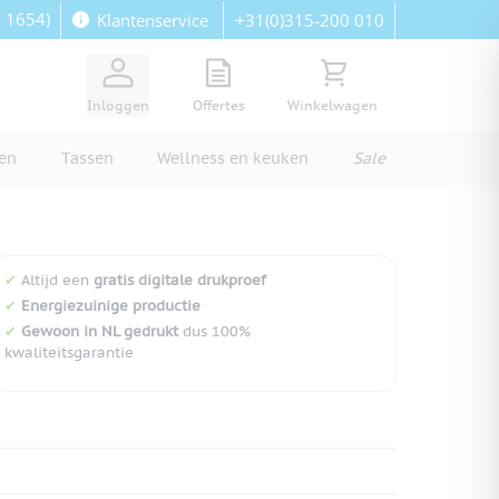
: 1654)
+31(0)315-200 010
Klantenservice
View quote, Quote is empty
Bekijk winkelwagen, Wi
Inloggen
Offertes
Winkelwagen
ren
Tassen
Wellness en keuken
Sale
✔
Altijd een
gratis digitale drukproef
✔
Energiezuinige productie
✔
Gewoon in NL gedrukt
dus 100%
kwaliteitsgarantie