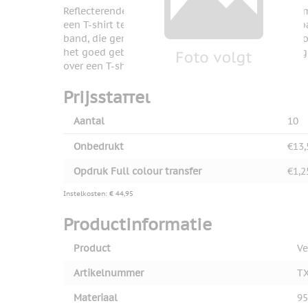
Reflecterende band met regelbare lengte. Perfect om
een T-shirt te dragen. Jouw relaties zijn goed zicht
band, die gemaakt is van 100% polyester. Ideaal vo
het goed gebruiken. De band is verkrijgbaar in het g
over een T-shirt.
Prijsstaffel
Aantal
10
Onbedrukt
€13,
Opdruk Full colour transfer
€1,2
Instelkosten: € 44,95
Productinformatie
Product
Ve
Artikelnummer
TX
Materiaal
95