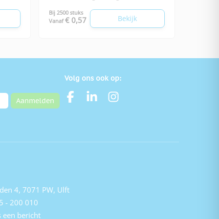
Bij 2500 stuks
Bekijk
€ 0,57
Vanaf
Volg ons ook op:
Aanmelden
den 4, 7071 PW, Ulft
5 - 200 010
 een bericht