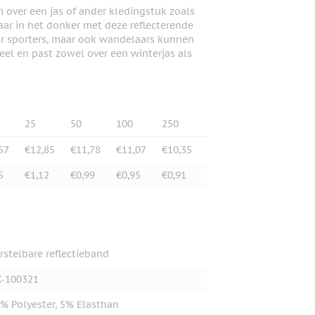
 over een jas of ander kledingstuk zoals
baar in het donker met deze reflecterende
or sporters, maar ook wandelaars kunnen
eel en past zowel over een winterjas als
25
50
100
250
57
€12,85
€11,78
€11,07
€10,35
5
€1,12
€0,99
€0,95
€0,91
rstelbare reflectieband
-100321
% Polyester, 5% Elasthan