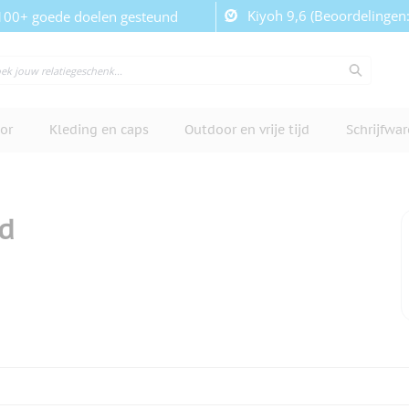
Kiyoh 9,6 (Beoordelingen
100+ goede doelen gesteund
or
Kleding en caps
Outdoor en vrije tijd
Schrijfwa
nd
cherm te bekijken