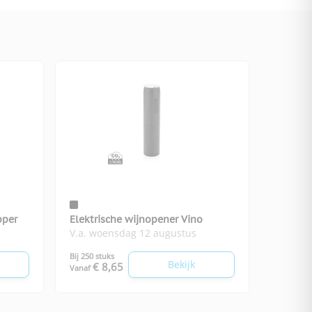
pper
Elektrische wijnopener Vino
V.a. woensdag 12 augustus
Bij 250 stuks
Bekijk
€ 8,65
Vanaf