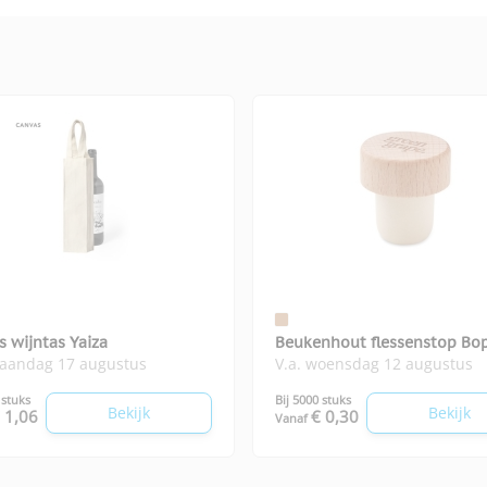
s wijntas Yaiza
Beukenhout flessenstop Bo
maandag 17 augustus
V.a. woensdag 12 augustus
 stuks
Bij 5000 stuks
Bekijk
Bekijk
 1,06
€ 0,30
Vanaf