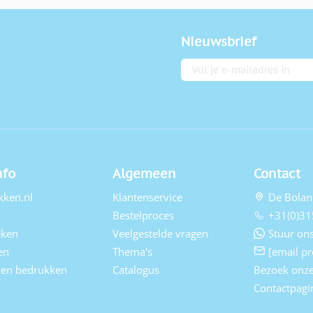
Nieuwsbrief
E-mailadres
nfo
Algemeen
Contact
kken.nl
Klantenservice
De Bolan
Bestelproces
+31(0)31
eken
Veelgestelde vragen
Stuur ons
en
Thema's
[email pr
elen bedrukken
Catalogus
Bezoek onz
Contactpagi