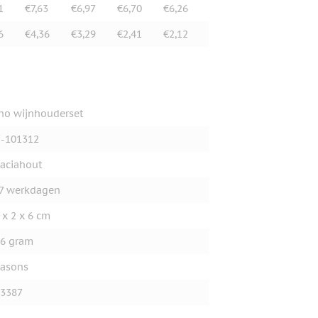
1
€7,63
€6,97
€6,70
€6,26
6
€4,36
€3,29
€2,41
€2,12
no wijnhouderset
-101312
aciahout
7 werkdagen
 x 2 x 6 cm
6 gram
asons
3387