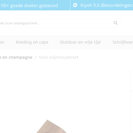
Kiyoh 9,6 (Beoordelingen
100+ goede doelen gesteund
or
Kleding en caps
Outdoor en vrije tijd
Schrijfwa
n en champagne
/
Vino wijnhouderset
cherm te bekijken