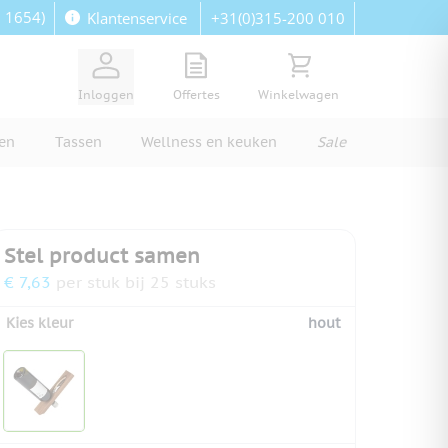
: 1654)
+31(0)315-200 010
Klantenservice
View quote, Quote is empty
Bekijk winkelwagen, Wi
Inloggen
Offertes
Winkelwagen
ren
Tassen
Wellness en keuken
Sale
Stel product samen
€ 7,63
per stuk bij 25 stuks
Kies kleur
hout