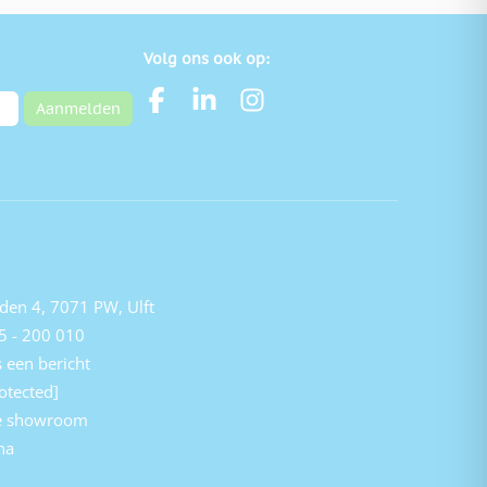
Volg ons ook op:
Aanmelden
den 4, 7071 PW, Ulft
5 - 200 010
 een bericht
otected]
e showroom
na