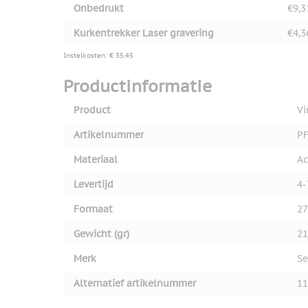
Onbedrukt
€9,3
Kurkentrekker Laser gravering
€4,3
Instelkosten: € 35,45
Productinformatie
Product
Vi
Artikelnummer
PF
Materiaal
Ac
Levertijd
4-
Formaat
27
Gewicht (gr)
21
Merk
Se
Alternatief artikelnummer
11