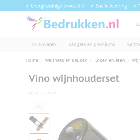
Ga naar de inhoud
✔ Energiezuinige productie
✔ Snelle levering
✔ 
Drinkwaren
Gadgets en premiums
Kanto
Home
/
Wellness en keuken
/
Koken en eten
/
Wij
Vino wijnhouderset
Art.nr.
PF-101312
Hoofdafbeelding
Klik om afbeelding op volledig s
View larger image