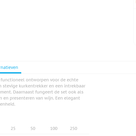
rnatieven
n functioneel ontworpen voor de echte
n stevige kurkentrekker en een intrekbaar
ument. Daarnaast fungeert de set ook als
en en presenteren van wijn. Een elegant
genheid.
25
50
100
250