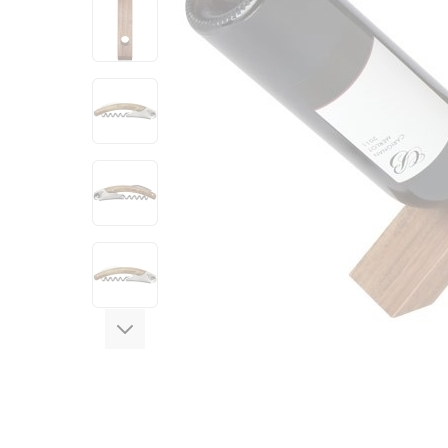
View larger image
View larger image
View larger image
View larger image
View larger image