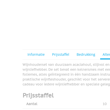
Informatie
Prijsstaffel
Bedrukking
Alte
Wijnhouderset van duurzaam acaciahout, stijlvol e
wijnliefhebber. De set bevat een kelnersmes met ee
foliemes, alles geïntegreerd in één handzaam instr
praktische wijnfleshouder, geschikt voor het server
cadeau voor iedere wijnliefhebber en speciale gele
Prijsstaffel
Aantal
10