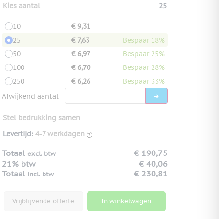
Kies aantal
25
10
€ 9,31
25
€ 7,63
Bespaar 18%
50
€ 6,97
Bespaar 25%
100
€ 6,70
Bespaar 28%
250
€ 6,26
Bespaar 33%
Afwijkend aantal
Stel bedrukking samen
Levertijd:
4-7 werkdagen
Totaal
€ 190,75
excl. btw
21% btw
€ 40,06
Totaal
€ 230,81
incl. btw
Vrijblijvende offerte
In winkelwagen