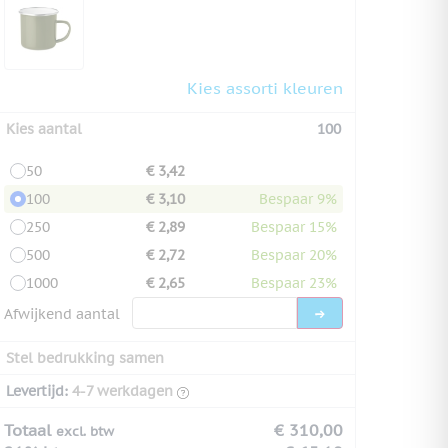
Kies assorti kleuren
Kies aantal
100
50
€ 3,42
100
€ 3,10
Bespaar 9%
250
€ 2,89
Bespaar 15%
500
€ 2,72
Bespaar 20%
1000
€ 2,65
Bespaar 23%
Afwijkend aantal
Stel bedrukking samen
Levertijd:
4-7 werkdagen
Totaal
€ 310,00
excl. btw