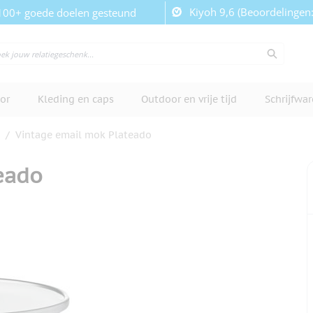
Kiyoh 9,6 (Beoordelingen
100+ goede doelen gesteund
or
Kleding en caps
Outdoor en vrije tijd
Schrijfwa
/
Vintage email mok Plateado
eado
cherm te bekijken