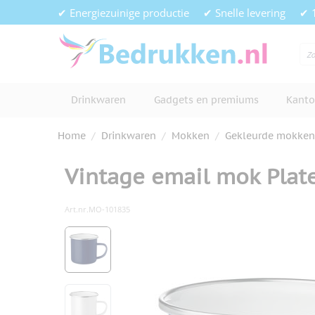
Ga naar de inhoud
✔ Energiezuinige productie
✔ Snelle levering
✔ 
Drinkwaren
Gadgets en premiums
Kanto
Home
/
Drinkwaren
/
Mokken
/
Gekleurde mokken
Vintage email mok Plat
Art.nr.
MO-101835
Hoofdafbeelding
Klik om afbeelding op volledig s
View larger image
View larger image