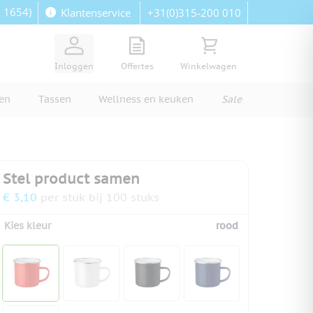
: 1654)
+31(0)315-200 010
Klantenservice
View quote, Quote is empty
Bekijk winkelwagen, Wi
Inloggen
Offertes
Winkelwagen
ren
Tassen
Wellness en keuken
Sale
Stel product samen
€ 3,10
per stuk bij 100 stuks
Kies kleur
rood