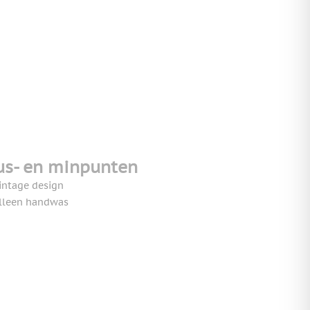
us- en minpunten
intage design
lleen handwas