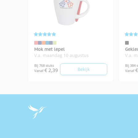
Mok met lepel
Gekle
V.a. maandag 10 augustus
V.a. 
Bij 768 stuks
Bij 384 
Bekijk
€ 2,39
€
Vanaf
Vanaf