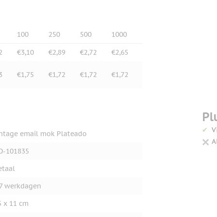
100
250
500
1000
2
€3,10
€2,89
€2,72
€2,65
3
€1,75
€1,72
€1,72
€1,72
Pl
V
ntage email mok Plateado
A
O-101835
taal
7 werkdagen
5 x 11 cm