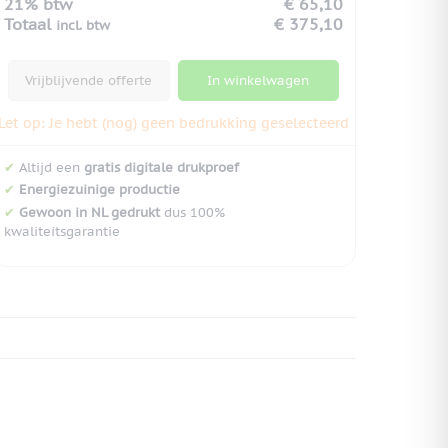
21% btw
€ 65,10
Totaal
€ 375,10
incl. btw
Vrijblijvende offerte
In winkelwagen
Let op: Je hebt (nog) geen bedrukking geselecteerd
✔
Altijd een
gratis digitale drukproef
✔
Energiezuinige productie
✔
Gewoon in NL gedrukt
dus 100%
kwaliteitsgarantie