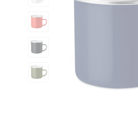
View larger image
View larger image
View larger image