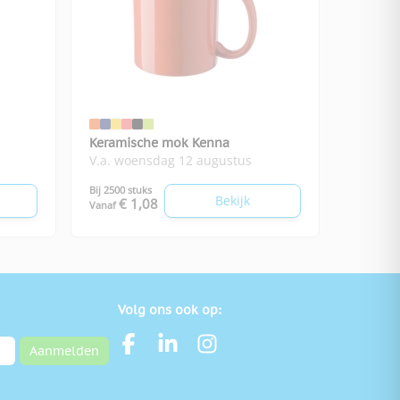
Keramische mok Kenna
V.a. woensdag 12 augustus
Bij 2500 stuks
Bekijk
€ 1,08
Vanaf
Volg ons ook op:
Aanmelden