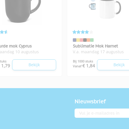
urde mok Cyprus
Sublimatie Mok Harnet
maandag 10 augustus
V.a. maandag 17 augustus
stuks
Bij 1000 stuks
Bekijk
Bekijk
 1,79
€ 1,84
Vanaf
Nieuwsbrief
E-mailadres