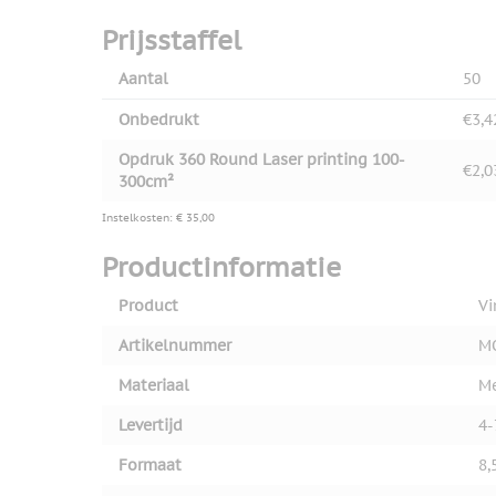
Prijsstaffel
Aantal
50
Onbedrukt
€3,4
Opdruk 360 Round Laser printing 100-
€2,0
300cm²
Instelkosten: € 35,00
Productinformatie
Product
Vi
Artikelnummer
M
Materiaal
Me
Levertijd
4-
Formaat
8,