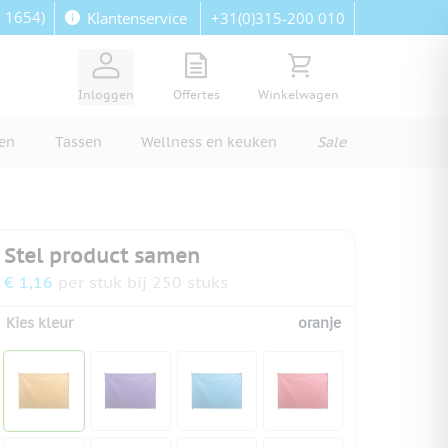
: 1654)
+31(0)315-200 010
Klantenservice
View quote, Quote is empty
Bekijk winkelwagen, Wi
Inloggen
Offertes
Winkelwagen
ren
Tassen
Wellness en keuken
Sale
Stel product samen
€ 1,16
per stuk bij 250 stuks
Kies kleur
oranje