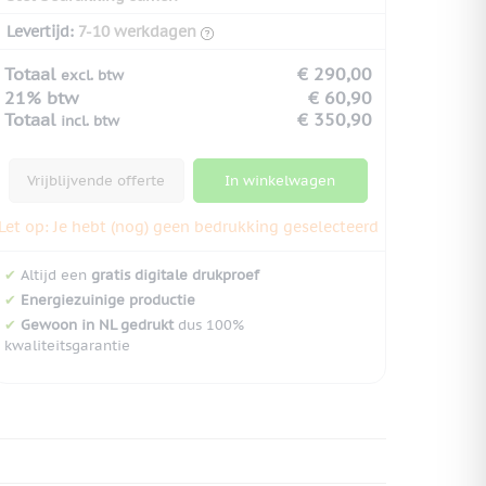
Levertijd:
7-10 werkdagen
Totaal
€ 290,00
excl. btw
21% btw
€ 60,90
Totaal
€ 350,90
incl. btw
Vrijblijvende offerte
In winkelwagen
Let op: Je hebt (nog) geen bedrukking geselecteerd
✔
Altijd een
gratis digitale drukproef
✔
Energiezuinige productie
✔
Gewoon in NL gedrukt
dus 100%
kwaliteitsgarantie