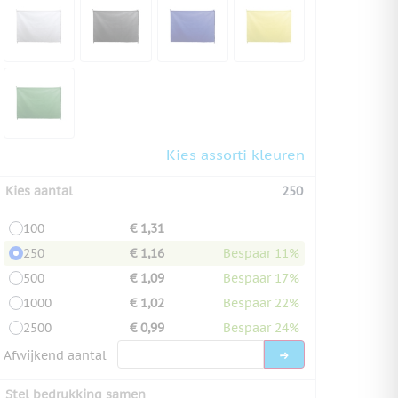
Kies assorti kleuren
Kies aantal
250
100
€ 1,31
250
€ 1,16
Bespaar 11%
500
€ 1,09
Bespaar 17%
1000
€ 1,02
Bespaar 22%
2500
€ 0,99
Bespaar 24%
Afwijkend aantal
Stel bedrukking samen