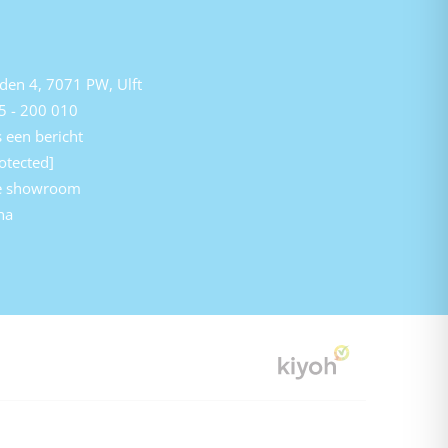
den 4, 7071 PW, Ulft
5 - 200 010
 een bericht
otected]
e showroom
na