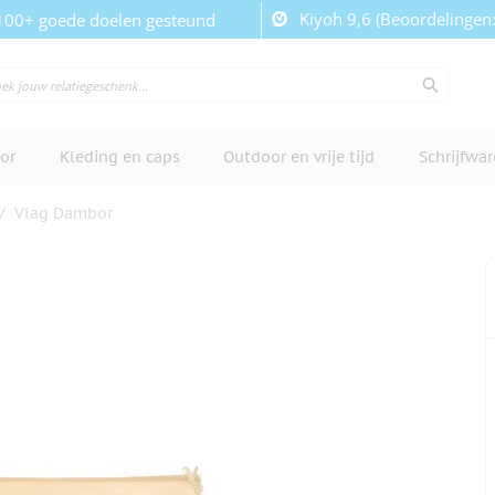
Kiyoh 9,6 (Beoordelingen
100+ goede doelen gesteund
or
Kleding en caps
Outdoor en vrije tijd
Schrijfwa
/
Vlag Dambor
cherm te bekijken