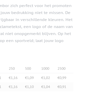
mbor zich perfect voor het promoten
s jouw bedrukking niet te missen. De
rijgbaar in verschillende kleuren. Het
eclametekst, een logo of de naam van
zal niet onopgemerkt blijven. Op het
 op een sportveld; laat jouw logo
250
500
1000
2500
1
€1,16
€1,09
€1,02
€0,99
1
€1,16
€1,10
€1,04
€0,91