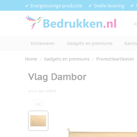
Ga naar de inhoud
✔ Energiezuinige productie
✔ Snelle levering
✔ 
Drinkwaren
Gadgets en premiums
Kanto
Home
/
Gadgets en premiums
/
Promotieartikelen
Vlag Dambor
Art.nr.
MA-100874
Hoofdafbeelding
Klik om afbeelding op volledig s
View larger image