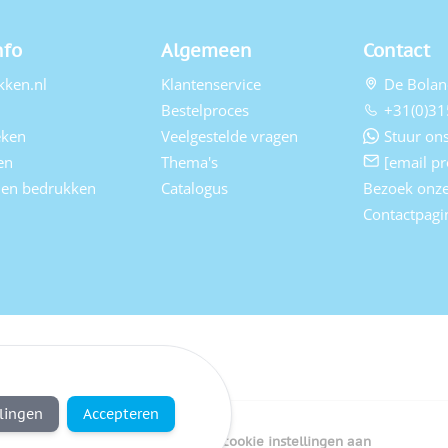
nfo
Algemeen
Contact
kken.nl
Klantenservice
De Bolan
Bestelproces
+31(0)31
eken
Veelgestelde vragen
Stuur ons
en
Thema's
[email pr
elen bedrukken
Catalogus
Bezoek onz
Contactpagi
llingen
Accepteren
Copyright Bedrukken.nl
Pas cookie instellingen aan