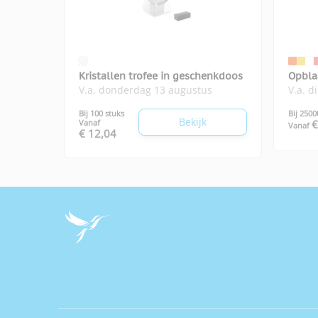
Kristallen trofee in geschenkdoos
Opbla
V.a. donderdag 13 augustus
V.a. d
Bij 100 stuks
Bij 2500
Bekijk
Vanaf
€
Vanaf
€ 12,04