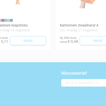
asbare klapsticks
Kartonnen zwaaihand A
insdag 18 augustus
V.a. vrijdag 21 augustus
0 stuks
Bij 5000 stuks
Bekijk
Bekijk
 0,11
€ 0,48
Vanaf
Nieuwsbrief
E-mailadres