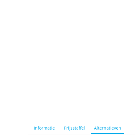
View larger image
View larger image
Informatie
Prijsstaffel
Alternatieven