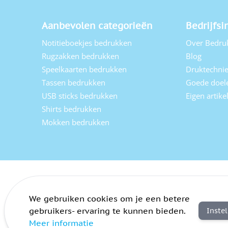
Aanbevolen categorieën
Bedrijfsi
Notitieboekjes bedrukken
Over Bedru
Rugzakken bedrukken
Blog
Speelkaarten bedrukken
Druktechni
Tassen bedrukken
Goede doel
USB sticks bedrukken
Eigen artik
Shirts bedrukken
Mokken bedrukken
We gebruiken cookies om je een betere
gebruikers- ervaring te kunnen bieden.
Inste
Meer informatie
Algemene voorwaarden
Privacy
Sitemap