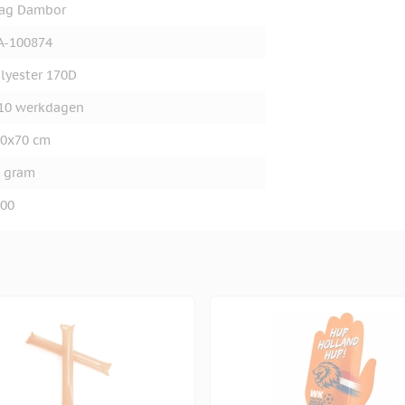
lag Dambor
A-100874
lyester 170D
10 werkdagen
0x70 cm
 gram
00