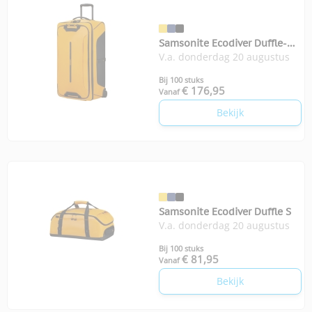
Samsonite Ecodiver Duffle-
V.a. donderdag 20 augustus
Wh 79
Bij 100 stuks
€ 176,95
Vanaf
Bekijk
Samsonite Ecodiver Duffle S
V.a. donderdag 20 augustus
Bij 100 stuks
€ 81,95
Vanaf
Bekijk