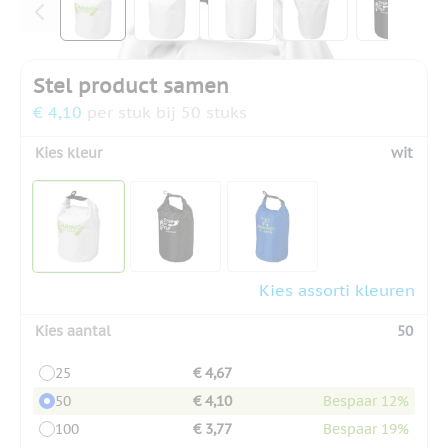
Stel product samen
€ 4,10
per stuk bij 50 stuks
Kies kleur
wit
Kies assorti kleuren
Kies aantal
50
25
€ 4,67
50
€ 4,10
Bespaar 12%
100
€ 3,77
Bespaar 19%