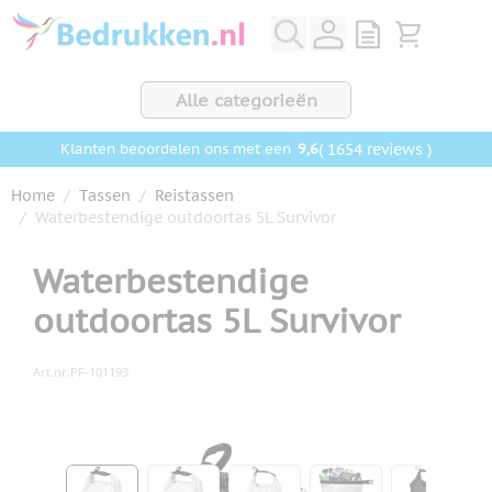
Ga naar de inhoud
View quote, Q
Bekijk wink
Alle categorieën
9,6
( 1654 reviews )
Klanten beoordelen ons met een
Home
/
Tassen
/
Reistassen
/
Waterbestendige outdoortas 5L Survivor
Waterbestendige
outdoortas 5L Survivor
Art.nr.
PF-101193
Hoofdafbeelding
Klik om afbeelding op volledig scherm te bekijken
View larger image
View larger image
View larger image
View larger ima
View la