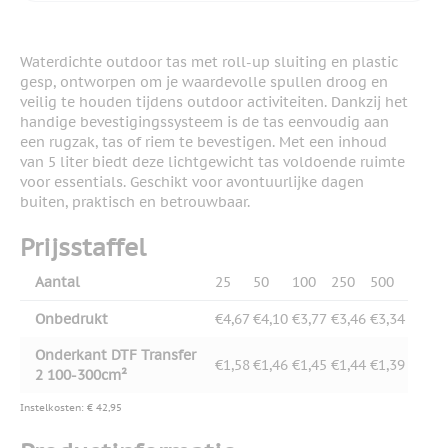
Waterdichte outdoor tas met roll-up sluiting en plastic
gesp, ontworpen om je waardevolle spullen droog en
veilig te houden tijdens outdoor activiteiten. Dankzij het
handige bevestigingssysteem is de tas eenvoudig aan
een rugzak, tas of riem te bevestigen. Met een inhoud
van 5 liter biedt deze lichtgewicht tas voldoende ruimte
voor essentials. Geschikt voor avontuurlijke dagen
buiten, praktisch en betrouwbaar.
Prijsstaffel
Aantal
25
50
100
250
500
Onbedrukt
€4,67
€4,10
€3,77
€3,46
€3,34
Onderkant DTF Transfer
€1,58
€1,46
€1,45
€1,44
€1,39
2 100-300cm²
Instelkosten: € 42,95