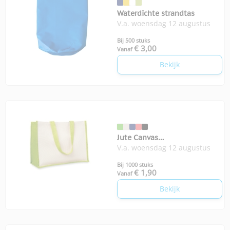
Waterdichte strandtas
V.a. woensdag 12 augustus
Bij 500 stuks
€ 3,00
Vanaf
Bekijk
Jute Canvas
V.a. woensdag 12 augustus
boodschappentas Campo de
fiori
Bij 1000 stuks
€ 1,90
Vanaf
Bekijk