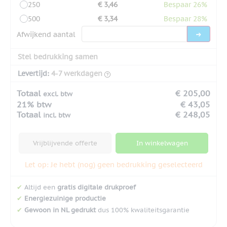
250
€ 3,46
Bespaar 26%
500
€ 3,34
Bespaar 28%
Afwijkend aantal
Stel bedrukking samen
Levertijd:
4-7 werkdagen
Totaal
€ 205,00
excl. btw
21% btw
€ 43,05
Totaal
€ 248,05
incl. btw
Vrijblijvende offerte
In winkelwagen
Let op: Je hebt (nog) geen bedrukking geselecteerd
✔
Altijd een
gratis digitale drukproef
✔
Energiezuinige productie
✔
Gewoon in NL gedrukt
dus 100% kwaliteitsgarantie