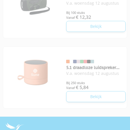
V.a. woensdag 12 augustus
Onda
Bij 100 stuks
€ 12,32
Vanaf
Bekijk
5.1 draadloze luidspreker
V.a. woensdag 12 augustus
Recar
Bij 250 stuks
€ 5,84
Vanaf
Bekijk