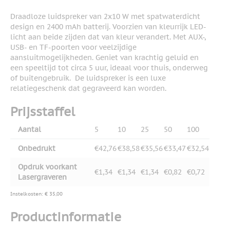
Draadloze luidspreker van 2x10 W met spatwaterdicht
design en 2400 mAh batterij. Voorzien van kleurrijk LED-
licht aan beide zijden dat van kleur verandert. Met AUX-,
USB- en TF-poorten voor veelzijdige
aansluitmogelijkheden. Geniet van krachtig geluid en
een speeltijd tot circa 5 uur, ideaal voor thuis, onderweg
of buitengebruik. De luidspreker is een luxe
relatiegeschenk dat gegraveerd kan worden.
Prijsstaffel
Aantal
5
10
25
50
100
Onbedrukt
€42,76
€38,58
€35,56
€33,47
€32,54
Opdruk voorkant
€1,34
€1,34
€1,34
€0,82
€0,72
Lasergraveren
Instelkosten: € 35,00
Productinformatie