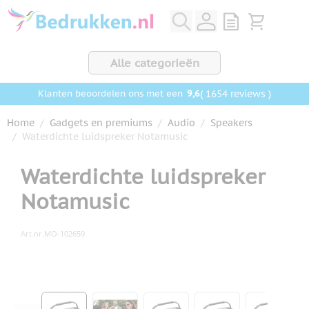
Ga naar de inhoud
View quote, Q
Bekijk wink
Alle categorieën
9,6
( 1654 reviews )
Klanten beoordelen ons met een
Home
/
Gadgets en premiums
/
Audio
/
Speakers
/
Waterdichte luidspreker Notamusic
Waterdichte luidspreker
Notamusic
Art.nr.
MO-102659
Hoofdafbeelding
Klik om afbeelding op volledig scherm te bekijken
View larger image
View larger image
View larger image
View larger ima
View la