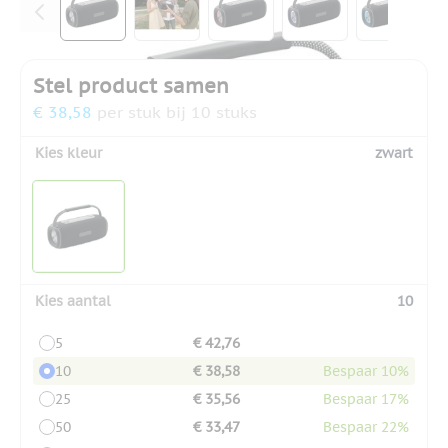
Stel product samen
€ 38,58
per stuk bij 10 stuks
Kies kleur
zwart
Kies aantal
10
5
€ 42,76
10
€ 38,58
Bespaar 10%
25
€ 35,56
Bespaar 17%
50
€ 33,47
Bespaar 22%