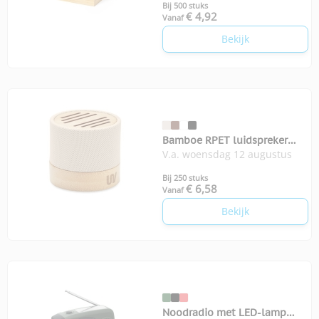
Bij 500 stuks
€ 4,92
Vanaf
Bekijk
Bamboe RPET luidspreker
V.a. woensdag 12 augustus
Bool
Bij 250 stuks
€ 6,58
Vanaf
Bekijk
Noodradio met LED-lamp