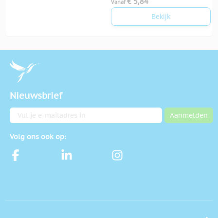
€ 5,84
Vanaf
Bekijk
Nieuwsbrief
E-mailadres
Aanmelden
Volg ons ook op: