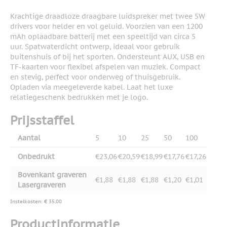
Krachtige draadloze draagbare luidspreker met twee 5W
drivers voor helder en vol geluid. Voorzien van een 1200
mAh oplaadbare batterij met een speeltijd van circa 5
uur. Spatwaterdicht ontwerp, ideaal voor gebruik
buitenshuis of bij het sporten. Ondersteunt AUX, USB en
TF-kaarten voor flexibel afspelen van muziek. Compact
en stevig, perfect voor onderweg of thuisgebruik.
Opladen via meegeleverde kabel. Laat het luxe
relatiegeschenk bedrukken met je logo.
Prijsstaffel
Aantal
5
10
25
50
100
Onbedrukt
€23,06
€20,59
€18,99
€17,76
€17,26
Bovenkant graveren
€1,88
€1,88
€1,88
€1,20
€1,01
Lasergraveren
Instelkosten: € 35,00
Productinformatie