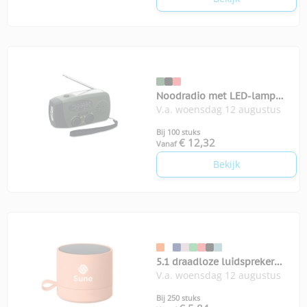
Noodradio met LED-lamp
V.a. woensdag 12 augustus
Onda
Bij 100 stuks
€ 12,32
Vanaf
Bekijk
5.1 draadloze luidspreker
V.a. woensdag 12 augustus
Recar
Bij 250 stuks