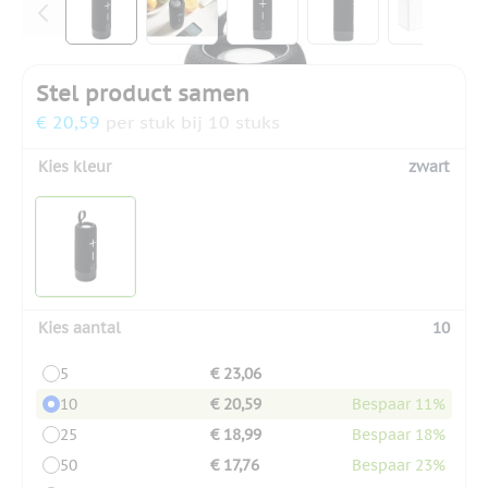
Stel product samen
€ 20,59
per stuk bij 10 stuks
Kies kleur
zwart
Kies aantal
10
5
€ 23,06
10
€ 20,59
Bespaar 11%
25
€ 18,99
Bespaar 18%
50
€ 17,76
Bespaar 23%