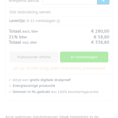
Afwijkend aantal
Stel bedrukking samen
Levertijd:
8-11 werkdagen
Totaal
€ 280,00
excl. btw
21% btw
€ 58,80
Totaal
€ 338,80
incl. btw
Vrijblijvende offerte
In winkelwagen
Let op: Je hebt (nog) geen bedrukking geselecteerd
✔
Altijd een
gratis digitale drukproef
✔
Energiezuinige productie
✔
Gewoon in NL gedrukt
dus 100% kwaliteitsgarantie
Acryl waterpas sleutelhanger. Maak bedankjes in de