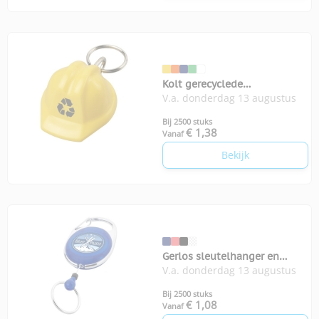
Kolt gerecyclede
V.a. donderdag 13 augustus
sleutelhanger helm
Bij 2500 stuks
€ 1,38
Vanaf
Bekijk
Gerlos sleutelhanger en
V.a. donderdag 13 augustus
rollerclip
Bij 2500 stuks
€ 1,08
Vanaf