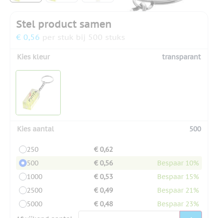
Stel product samen
€ 0,56
per stuk bij 500 stuks
Kies kleur
transparant
Kies aantal
500
250
€ 0,62
500
€ 0,56
Bespaar 10%
1000
€ 0,53
Bespaar 15%
2500
€ 0,49
Bespaar 21%
5000
€ 0,48
Bespaar 23%