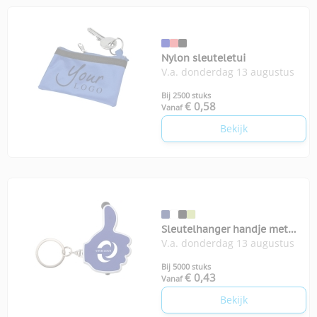
Nylon sleuteletui
V.a. donderdag 13 augustus
Bij 2500 stuks
€ 0,58
Vanaf
Bekijk
Sleutelhanger handje met
V.a. donderdag 13 augustus
stylus en lampje
Bij 5000 stuks
€ 0,43
Vanaf
Bekijk