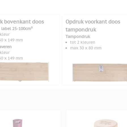
k bovenkant doos
Opdruk voorkant doos
l label 25-100cm²
tampondruk
 kleur
Tampondruk
30 x 149 mm
tot 2 kleuren
averen
max 30 x 80 mm
 kleur
30 x 149 mm