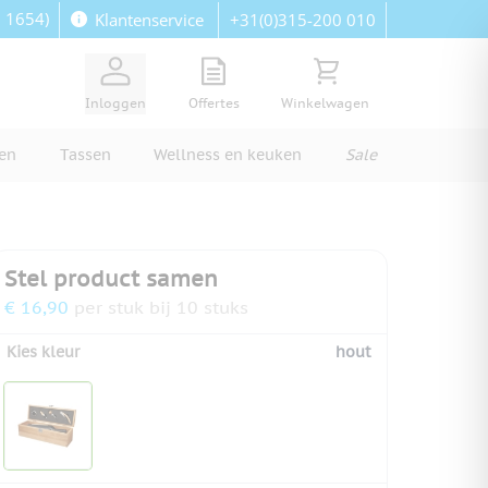
: 1654)
+31(0)315-200 010
Klantenservice
View quote, Quote is empty
Bekijk winkelwagen, Wi
Inloggen
Offertes
Winkelwagen
ren
Tassen
Wellness en keuken
Sale
Stel product samen
€ 16,90
per stuk bij 10 stuks
Kies kleur
hout