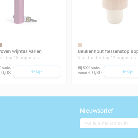
oven wijntas Varien
Beukenhout flessenstop Bo
insdag 18 augustus
V.a. donderdag 13 augustus
0 stuks
Bij 5000 stuks
Bekijk
Bekijk
 0,08
€ 0,30
Vanaf
Nieuwsbrief
E-mailadres