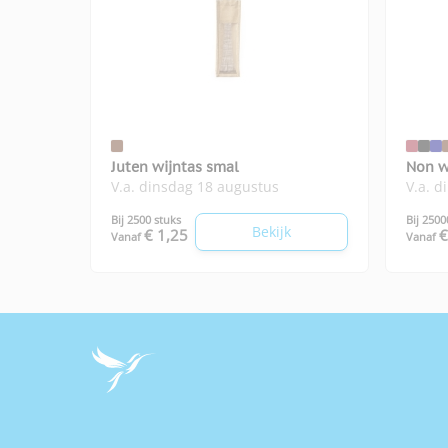
Juten wijntas smal
Non w
V.a. dinsdag 18 augustus
V.a. d
Bij 2500 stuks
Bij 2500
Bekijk
€ 1,25
€
Vanaf
Vanaf