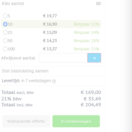
Kies aantal
10
5
€ 19,77
10
€ 16,90
Bespaar 15%
25
€ 15,09
Bespaar 24%
50
€ 14,23
Bespaar 28%
100
€ 13,37
Bespaar 32%
Afwijkend aantal
Stel bedrukking samen
Levertijd:
4-7 werkdagen
Totaal
€ 169,00
excl. btw
21% btw
€ 35,49
Totaal
€ 204,49
incl. btw
Vrijblijvende offerte
In winkelwagen