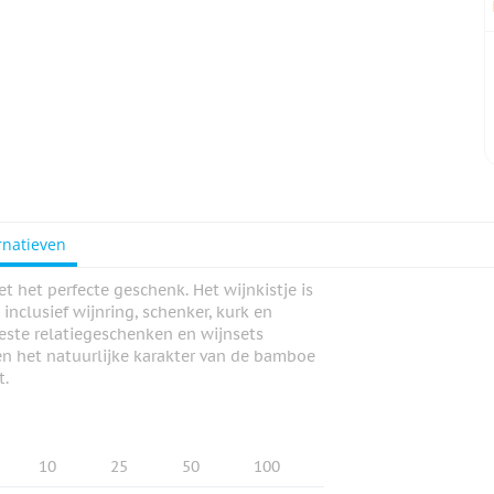
rnatieven
et het perfecte geschenk. Het wijnkistje is
 inclusief wijnring, schenker, kurk en
eeste relatiegeschenken en wijnsets
n het natuurlijke karakter van de bamboe
t.
10
25
50
100