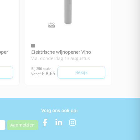
pper
Elektrische wijnopener Vino
V.a. donderdag 13 augustus
Bij 250 stuks
Bekijk
€ 8,65
Vanaf
Volg ons ook op:
Aanmelden