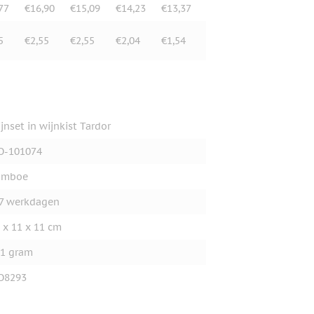
77
€16,90
€15,09
€14,23
€13,37
5
€2,55
€2,55
€2,04
€1,54
jnset in wijnkist Tardor
O-101074
amboe
7 werkdagen
 x 11 x 11 cm
1 gram
O8293