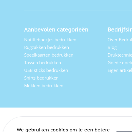
Aanbevolen categorieën
Bedrijfsi
Notitieboekjes bedrukken
Over Bedru
Rugzakken bedrukken
Blog
Speelkaarten bedrukken
Druktechni
Tassen bedrukken
Goede doel
USB sticks bedrukken
Eigen artik
Shirts bedrukken
Mokken bedrukken
We gebruiken cookies om je een betere