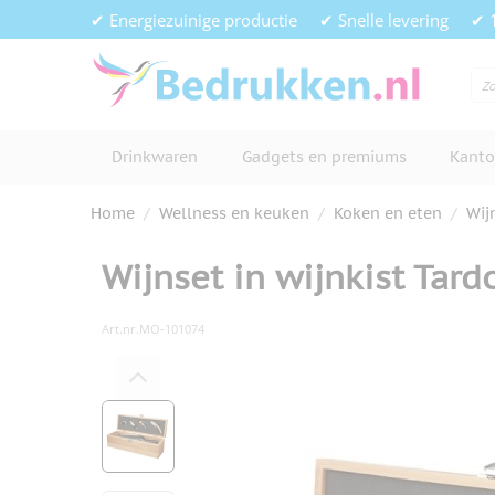
Ga naar de inhoud
✔ Energiezuinige productie
✔ Snelle levering
✔ 
Drinkwaren
Gadgets en premiums
Kanto
Home
/
Wellness en keuken
/
Koken en eten
/
Wij
Wijnset in wijnkist Tard
Art.nr.
MO-101074
Hoofdafbeelding
Klik om afbeelding op volledig s
View larger image