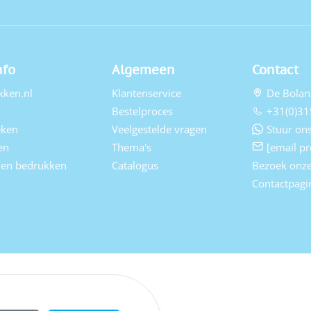
nfo
Algemeen
Contact
kken.nl
Klantenservice
De Bolan
Bestelproces
+31(0)31
eken
Veelgestelde vragen
Stuur ons
en
Thema's
[email pr
elen bedrukken
Catalogus
Bezoek onz
Contactpagi