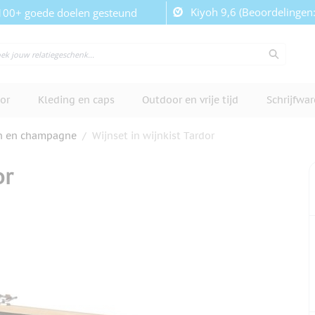
Kiyoh 9,6 (Beoordelingen
100+ goede doelen gesteund
or
Kleding en caps
Outdoor en vrije tijd
Schrijfwa
n en champagne
/
Wijnset in wijnkist Tardor
or
cherm te bekijken