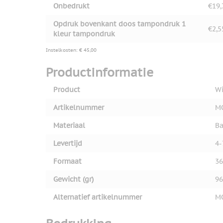
Onbedrukt
€19,
Opdruk bovenkant doos tampondruk 1
€2,5
kleur tampondruk
Instelkosten: € 45,00
Productinformatie
Product
Wi
Artikelnummer
M
Materiaal
B
Levertijd
4-
Formaat
36
Gewicht (gr)
96
Alternatief artikelnummer
M