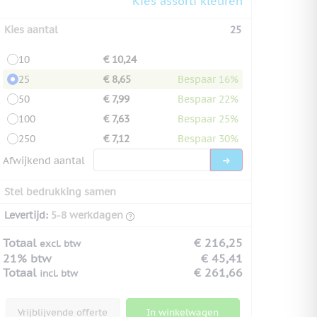
Kies assorti kleuren
Kies aantal
25
10
€ 10,24
25
€ 8,65
Bespaar 16%
50
€ 7,99
Bespaar 22%
100
€ 7,63
Bespaar 25%
250
€ 7,12
Bespaar 30%
Afwijkend aantal
Stel bedrukking samen
Levertijd:
5-8 werkdagen
Totaal
€ 216,25
excl. btw
21% btw
€ 45,41
Totaal
€ 261,66
incl. btw
Vrijblijvende offerte
In winkelwagen