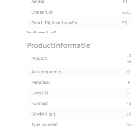
Aantal
10
Onbedrukt
€10,
Pouch Digitaal transfer
€5,1
Instelkosten: € 14,95
Productinformatie
20
Product
pa
Artikelnummer
XI
Materiaal
rP
Levertijd
5-
Formaat
56
Gewicht (gr)
25
Type handvat
Re