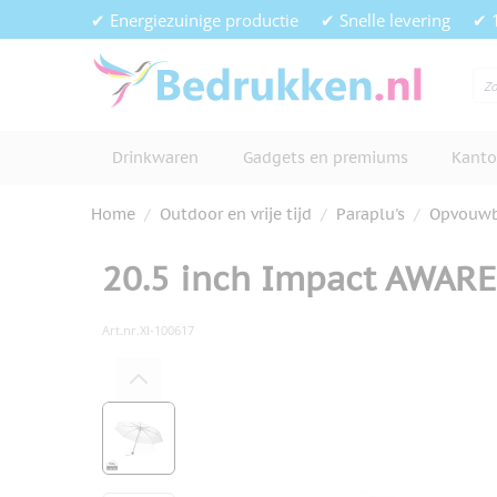
Ga naar de inhoud
✔ Energiezuinige productie
✔ Snelle levering
✔ 
Drinkwaren
Gadgets en premiums
Kanto
Home
/
Outdoor en vrije tijd
/
Paraplu's
/
Opvouwba
20.5 inch Impact AWAR
Art.nr.
XI-100617
Hoofdafbeelding
Klik om afbeelding op volledig s
View larger image