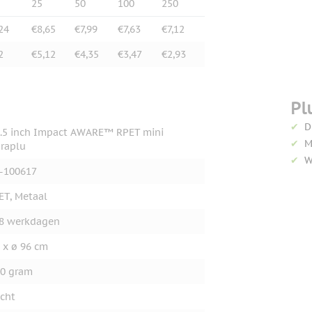
25
50
100
250
24
€8,65
€7,99
€7,63
€7,12
2
€5,12
€4,35
€3,47
€2,93
Pl
D
.5 inch Impact AWARE™ RPET mini
M
raplu
W
-100617
ET, Metaal
8 werkdagen
 x ø 96 cm
0 gram
cht