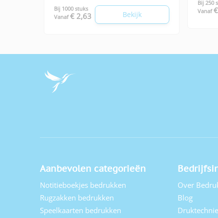
Bij 250 
Bij 1000 stuks
€
Vanaf
Bekijk
€ 2,63
Vanaf
Aanbevolen categorieën
Bedrijfsi
Notitieboekjes bedrukken
Over Bedru
Rugzakken bedrukken
Blog
Speelkaarten bedrukken
Druktechni