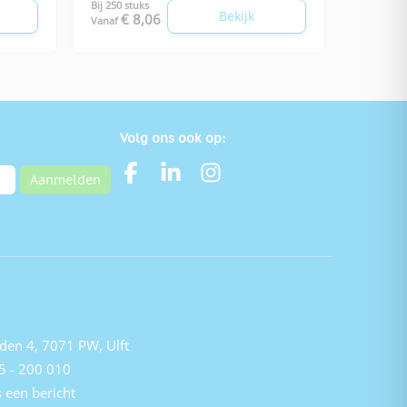
Bij 250 stuks
Bekijk
€ 8,06
Vanaf
Volg ons ook op:
Aanmelden
den 4, 7071 PW, Ulft
5 - 200 010
 een bericht