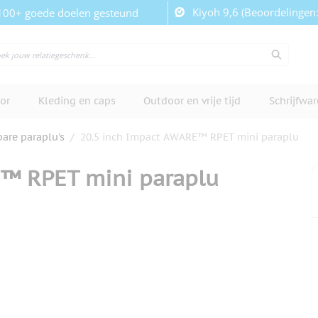
Kiyoh 9,6 (Beoordelingen
100+ goede doelen gesteund
or
Kleding en caps
Outdoor en vrije tijd
Schrijfwa
re paraplu's
/
20.5 inch Impact AWARE™ RPET mini paraplu
E™ RPET mini paraplu
cherm te bekijken