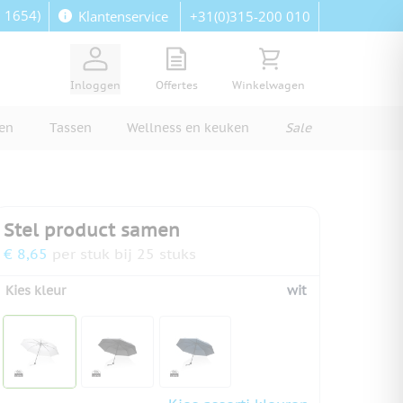
: 1654)
+31(0)315-200 010
Klantenservice
View quote, Quote is empty
Bekijk winkelwagen, Wi
Inloggen
Offertes
Winkelwagen
ren
Tassen
Wellness en keuken
Sale
Stel product samen
€ 8,65
per stuk bij 25 stuks
Kies kleur
wit