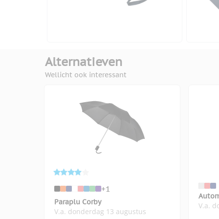
Alternatieven
Wellicht ook interessant
+1
Autom
Paraplu Corby
V.a. 
V.a. donderdag 13 augustus