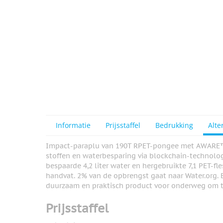
Informatie
Prijsstaffel
Bedrukking
Alte
Impact-paraplu van 190T RPET-pongee met AWARE™-
stoffen en waterbesparing via blockchain-technolog
bespaarde 4,2 liter water en hergebruikte 7,1 PET-f
handvat. 2% van de opbrengst gaat naar Water.org. 
duurzaam en praktisch product voor onderweg om 
Prijsstaffel