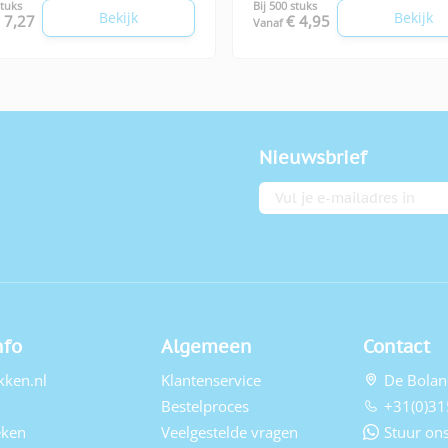
stuks
Bij 500 stuks
Bekijk
Bekijk
 7,27
€ 4,95
Vanaf
Nieuwsbrief
E-mailadres
nfo
Algemeen
Contact
kken.nl
Klantenservice
De Bolan
Bestelproces
+31(0)31
eken
Veelgestelde vragen
Stuur ons