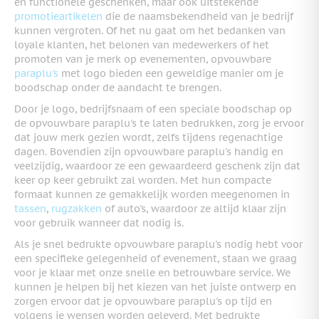
en functionele geschenken, maar ook uitstekende
promotieartikelen
die de naamsbekendheid van je bedrijf
kunnen vergroten. Of het nu gaat om het bedanken van
loyale klanten, het belonen van medewerkers of het
promoten van je merk op evenementen, opvouwbare
paraplu's
met logo bieden een geweldige manier om je
boodschap onder de aandacht te brengen.
Door je logo, bedrijfsnaam of een speciale boodschap op
de opvouwbare paraplu's te laten bedrukken, zorg je ervoor
dat jouw merk gezien wordt, zelfs tijdens regenachtige
dagen. Bovendien zijn opvouwbare paraplu's handig en
veelzijdig, waardoor ze een gewaardeerd geschenk zijn dat
keer op keer gebruikt zal worden. Met hun compacte
formaat kunnen ze gemakkelijk worden meegenomen in
tassen
,
rugzakken
of auto's, waardoor ze altijd klaar zijn
voor gebruik wanneer dat nodig is.
Als je snel bedrukte opvouwbare paraplu's nodig hebt voor
een specifieke gelegenheid of evenement, staan we graag
voor je klaar met onze snelle en betrouwbare service. We
kunnen je helpen bij het kiezen van het juiste ontwerp en
zorgen ervoor dat je opvouwbare paraplu's op tijd en
volgens je wensen worden geleverd. Met bedrukte