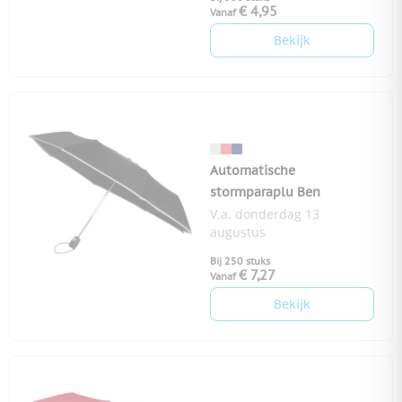
€ 4,95
Vanaf
Bekijk
Automatische
stormparaplu Ben
V.a. donderdag 13
augustus
Bij 250 stuks
€ 7,27
Vanaf
Bekijk