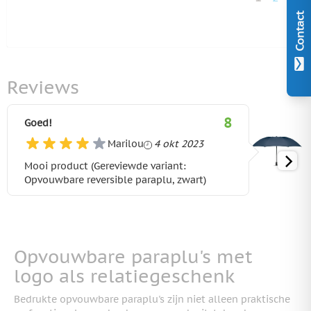
U lees mo
Pagina
Contact
Reviews
8
Goed!
4 oktober 2023
Marilou
4 okt 2023
Mooi product (Gereviewde variant:
Opvouwbare reversible paraplu, zwart)
Opvouwbare paraplu's met
logo als relatiegeschenk
Bedrukte opvouwbare paraplu's zijn niet alleen praktische