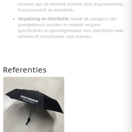
voldoen aan de vereiste normen voor duurzaamheid,
functionaliteit en esthetiek.
Verpakking en distributie:
Nadat de paraplu's zijn
goedgekeurd, worden ze verpakt volgens
specificaties en gereedgemaakt voor distributie naar
winkels of rechtstreeks naar klanten.
Referenties