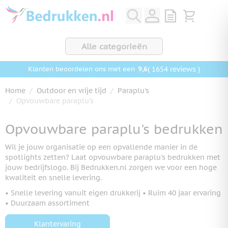
Ga naar de inhoud
View quote, Q
Bekijk wink
Alle categorieën
9,6
( 1654 reviews )
Klanten beoordelen ons met een
Home
/
Outdoor en vrije tijd
/
Paraplu's
/
Opvouwbare paraplu's
Opvouwbare paraplu's bedrukken
Wil je jouw organisatie op een opvallende manier in de
spotlights zetten? Laat opvouwbare paraplu's bedrukken met
jouw bedrijfslogo. Bij Bedrukken.nl zorgen we voor een hoge
kwaliteit en snelle levering.
• Snelle levering vanuit eigen drukkerij • Ruim 40 jaar ervaring
• Duurzaam assortiment
Klantervaring