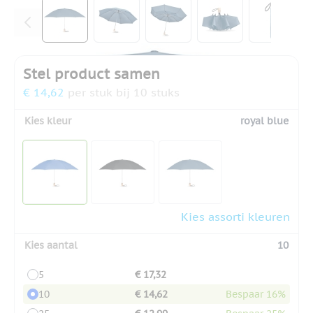
View larger image
View larger image
View larger image
View larger ima
View la
Stel product samen
€ 14,62
per stuk bij 10 stuks
Kies kleur
royal blue
Kies assorti kleuren
Kies aantal
10
5
€ 17,32
10
€ 14,62
Bespaar 16%