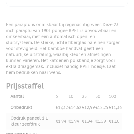
Een paraplu is onmisbaar bij regenachtig weer. Deze 23
inch paraplu van 190T pongee RPET is opvouwbaar en
omkeerbaar, met een automatisch open- en
sluitsysteem. De sterke, lichte fiberglas baleinen zorgen
voor stevigheid. Het bamboe handvat geeft een
natuurlijke uitstraling, waarbij kleur en afmetingen
kunnen variëren. Het katoenen polsbandje zorgt voor
extra draaggemak. Inclusief handig RPET hoesje. Laat
hem bedrukken naar wens.
Prijsstaffel
Aantal
5
10
25
50
100
Onbedrukt
€17,32
€14,62
€12,99
€12,25
€11,36
Opdruk paneel 1 1
€1,94
€1,94
€1,94
€1,59
€1,10
kleur zeefdruk
Instelkosten: € 50,00