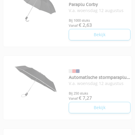
Paraplu Corby
V.a. woensdag 12 augustus
Bij 1000 stuks
€ 2,63
Vanaf
Bekijk
Automatische stormparaplu
V.a. woensdag 12 augustus
Ben
Bij 250 stuks
€ 7,27
Vanaf
Bekijk