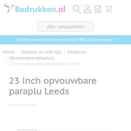
Ga naar de inhoud
View quote, Q
Bekijk wink
Alle categorieën
9,6
( 1654 reviews )
Klanten beoordelen ons met een
Home
/
Outdoor en vrije tijd
/
Paraplu's
/
Opvouwbare paraplu's
/
23 inch opvouwbare paraplu Leeds
23 inch opvouwbare
paraplu Leeds
Art.nr.
MO-101857
Hoofdafbeelding
Klik om afbeelding op volledig scherm te bekijken