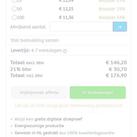
25
€ 12,99
Bespaar 25%
50
€ 12,25
Bespaar 29%
100
€ 11,36
Bespaar 34%
Afwijkend aantal
Stel bedrukking samen
Levertijd:
4-7 werkdagen
Totaal
€ 146,20
excl. btw
21% btw
€ 30,70
Totaal
€ 176,90
incl. btw
Vrijblijvende offerte
In winkelwagen
Let op: Je hebt (nog) geen bedrukking geselecteerd
✔
Altijd een
gratis digitale drukproef
✔
Energiezuinige productie
✔
Gewoon in NL gedrukt
dus 100% kwaliteitsgarantie