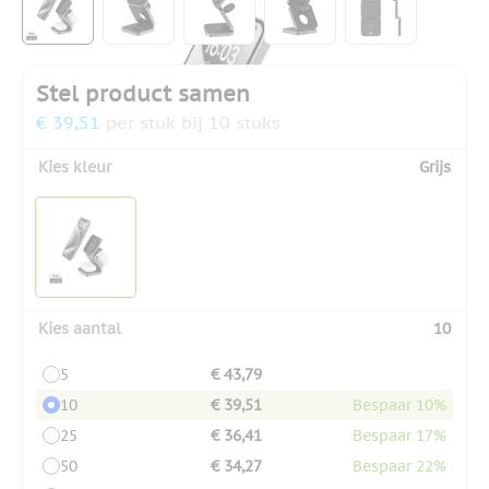
Stel product samen
€ 39,51
per stuk bij 10 stuks
Kies kleur
Grijs
Kies aantal
10
5
€ 43,79
10
€ 39,51
Bespaar 10%
25
€ 36,41
Bespaar 17%
50
€ 34,27
Bespaar 22%