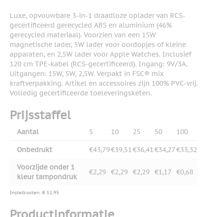
Luxe, opvouwbare 3-in-1 draadloze oplader van RCS-
gecertificeerd gerecycled ABS en aluminium (46%
gerecycled materiaal). Voorzien van een 15W
magnetische lader, 5W lader voor oordopjes of kleine
apparaten, en 2,5W lader voor Apple Watches. Inclusief
120 cm TPE-kabel (RCS-gecertificeerd). Ingang: 9V/3A.
Uitgangen: 15W, 5W, 2,5W. Verpakt in FSC® mix
kraftverpakking. Artikel en accessoires zijn 100% PVC-vrij.
Volledig gecertificeerde toeleveringsketen.
Prijsstaffel
Aantal
5
10
25
50
100
Onbedrukt
€43,79
€39,51
€36,41
€34,27
€33,32
Voorzijde onder 1
€2,29
€2,29
€2,29
€1,17
€0,68
kleur tampondruk
Instelkosten: € 51,95
Productinformatie