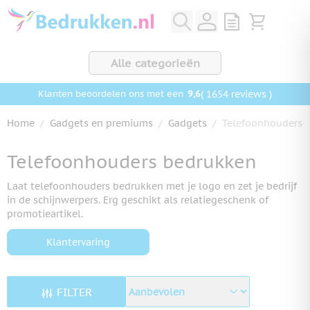
Ga naar de inhoud
View quote, Q
Bekijk wink
Alle categorieën
9,6
( 1654 reviews )
Klanten beoordelen ons met een
Home
/
Gadgets en premiums
/
Gadgets
/
Telefoonhouders
Telefoonhouders bedrukken
Laat telefoonhouders bedrukken met je logo en zet je bedrijf
in de schijnwerpers. Erg geschikt als relatiegeschenk of
promotieartikel.
Klantervaring
FILTER