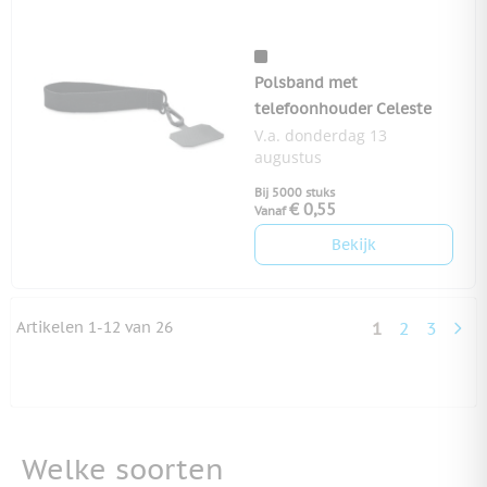
Polsband met
telefoonhouder Celeste
V.a. donderdag 13
augustus
Bij 5000 stuks
€ 0,55
Vanaf
Bekijk
Artikelen
1
-
12
van
26
1
2
3
U lees momen
Pagina
Pagina
Welke soorten