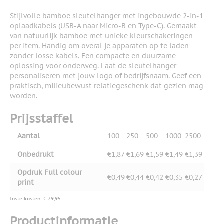
Stijlvolle bamboe sleutelhanger met ingebouwde 2-in-1
oplaadkabels (USB-A naar Micro-B en Type-C). Gemaakt
van natuurlijk bamboe met unieke kleurschakeringen
per item. Handig om overal je apparaten op te laden
zonder losse kabels. Een compacte en duurzame
oplossing voor onderweg. Laat de sleutelhanger
personaliseren met jouw logo of bedrijfsnaam. Geef een
praktisch, milieubewust relatiegeschenk dat gezien mag
worden.
Prijsstaffel
Aantal
100
250
500
1000
2500
Onbedrukt
€1,87
€1,69
€1,59
€1,49
€1,39
Opdruk Full colour
€0,49
€0,44
€0,42
€0,35
€0,27
print
Instelkosten: € 29,95
Productinformatie