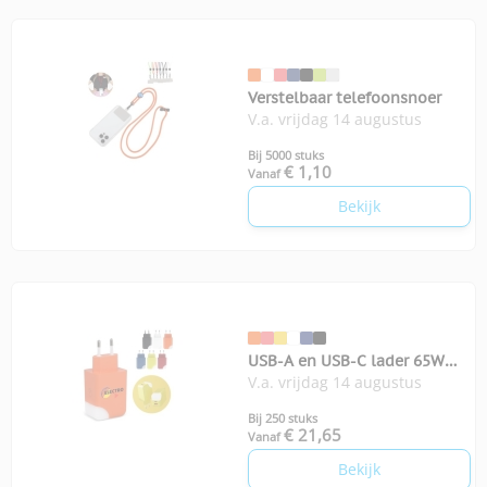
Verstelbaar telefoonsnoer
V.a. vrijdag 14 augustus
Bij 5000 stuks
€ 1,10
Vanaf
Bekijk
USB-A en USB-C lader 65W
V.a. vrijdag 14 augustus
Xoopar Ice-G
Bij 250 stuks
€ 21,65
Vanaf
Bekijk