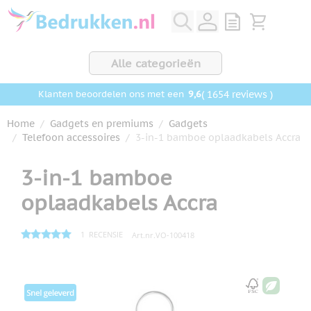
Ga naar de inhoud
View quote, Q
Bekijk wink
Alle categorieën
9,6
( 1654 reviews )
Klanten beoordelen ons met een
Home
/
Gadgets en premiums
/
Gadgets
/
Telefoon accessoires
/
3-in-1 bamboe oplaadkabels Accra
3-in-1 bamboe
oplaadkabels Accra
1
RECENSIE
Art.nr.
VO-100418
Hoofdafbeelding
Klik om afbeelding op volledig scherm te bekijken