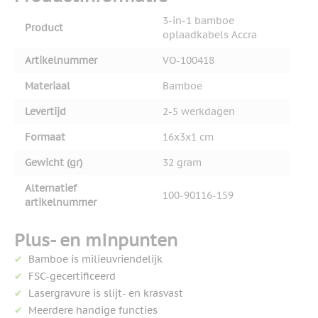
3-in-1 bamboe
Product
oplaadkabels Accra
Artikelnummer
VO-100418
Materiaal
Bamboe
Levertijd
2-5 werkdagen
Formaat
16x3x1 cm
Gewicht (gr)
32 gram
Alternatief
100-90116-159
artikelnummer
Plus- en minpunten
Bamboe is milieuvriendelijk
FSC-gecertificeerd
Lasergravure is slijt- en krasvast
Meerdere handige functies