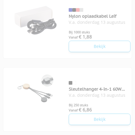
Nylon oplaadkabel Leif
V.a. donderdag 13 augustus
Bij 1000 stuks
€ 1,88
Vanaf
Bekijk
Sleutelhanger 4-in-1 60W
V.a. donderdag 13 augustus
kabel
Bij 250 stuks
€ 6,86
Vanaf
Bekijk