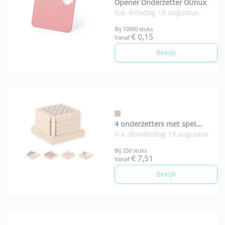
Opener Onderzetter Olmux
V.a. dinsdag 18 augustus
Bij 10000 stuks
€ 0,15
Vanaf
Bekijk
4 onderzetters met spel
V.a. donderdag 13 augustus
Coastgame
Bij 250 stuks
€ 7,51
Vanaf
Bekijk