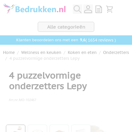
Ga naar de inhoud
View quote, Q
Bekijk wink
Alle categorieën
9,6
( 1654 reviews )
Klanten beoordelen ons met een
Home
/
Wellness en keuken
/
Koken en eten
/
Onderzetters
/
4 puzzelvormige onderzetters Lepy
4 puzzelvormige
onderzetters Lepy
Art.nr.
MO-102467
Hoofdafbeelding
Klik om afbeelding op volledig scherm te bekijken
View larger image
View larger image
View larger image
View larger image