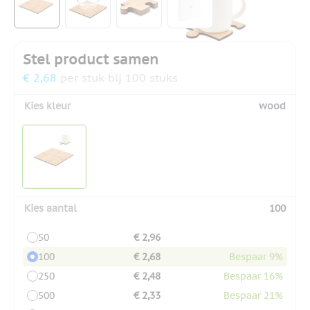
Stel product samen
€ 2,68
per stuk bij 100 stuks
Kies kleur
wood
Kies aantal
100
50
€ 2,96
100
€ 2,68
Bespaar 9%
250
€ 2,48
Bespaar 16%
500
€ 2,33
Bespaar 21%