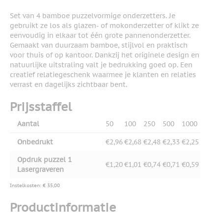
Set van 4 bamboe puzzelvormige onderzetters. Je
gebruikt ze los als glazen- of mokonderzetter of klikt ze
eenvoudig in elkaar tot één grote pannenonderzetter.
Gemaakt van duurzaam bamboe, stijlvol en praktisch
voor thuis of op kantoor. Dankzij het originele design en
natuurlijke uitstraling valt je bedrukking goed op. Een
creatief relatiegeschenk waarmee je klanten en relaties
verrast en dagelijks zichtbaar bent.
Prijsstaffel
Aantal
50
100
250
500
1000
Onbedrukt
€2,96
€2,68
€2,48
€2,33
€2,25
Opdruk puzzel 1
€1,20
€1,01
€0,74
€0,71
€0,59
Lasergraveren
Instelkosten: € 35,00
Productinformatie