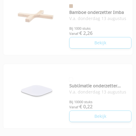
Bamboe onderzetter Imba
V.a. donderdag 13 augustus
Bij 1000 stuks
€ 2,26
Vanaf
Bekijk
Sublimatie onderzetter
V.a. donderdag 13 augustus
Lienzo
Bij 10000 stuks
€ 0,22
Vanaf
Bekijk