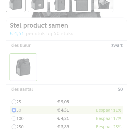
Stel product samen
€ 4,51
per stuk bij 50 stuks
Kies kleur
zwart
Kies aantal
50
25
€ 5,08
50
€ 4,51
Bespaar 11%
100
€ 4,21
Bespaar 17%
250
€ 3,89
Bespaar 23%