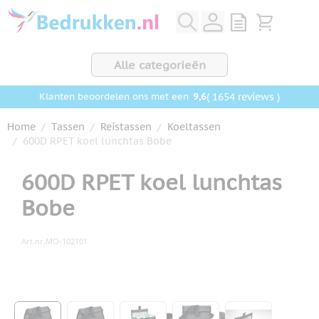
Ga naar de inhoud
View quote, Q
Bekijk wink
Alle categorieën
9,6
( 1654 reviews )
Klanten beoordelen ons met een
Home
/
Tassen
/
Reistassen
/
Koeltassen
/
600D RPET koel lunchtas Bobe
600D RPET koel lunchtas
Bobe
Art.nr.
MO-102101
Hoofdafbeelding
Klik om afbeelding op volledig scherm te bekijken
View larger image
View larger image
View larger image
View larger image
View larger