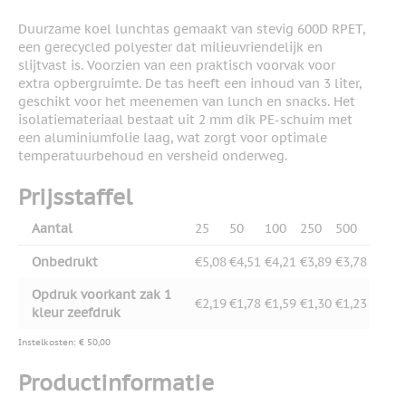
Duurzame koel lunchtas gemaakt van stevig 600D RPET,
een gerecycled polyester dat milieuvriendelijk en
slijtvast is. Voorzien van een praktisch voorvak voor
extra opbergruimte. De tas heeft een inhoud van 3 liter,
geschikt voor het meenemen van lunch en snacks. Het
isolatiemateriaal bestaat uit 2 mm dik PE-schuim met
een aluminiumfolie laag, wat zorgt voor optimale
temperatuurbehoud en versheid onderweg.
Prijsstaffel
Aantal
25
50
100
250
500
Onbedrukt
€5,08
€4,51
€4,21
€3,89
€3,78
Opdruk voorkant zak 1
€2,19
€1,78
€1,59
€1,30
€1,23
kleur zeefdruk
Instelkosten: € 50,00
Productinformatie