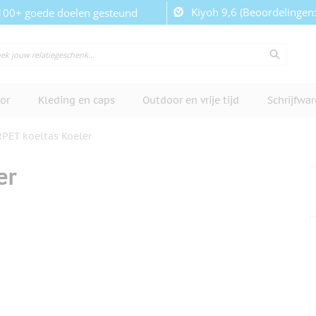
Kiyoh 9,6 (Beoordelingen
100+ goede doelen gesteund
or
Kleding en caps
Outdoor en vrije tijd
Schrijfwa
PET koeltas Koeler
er
cherm te bekijken