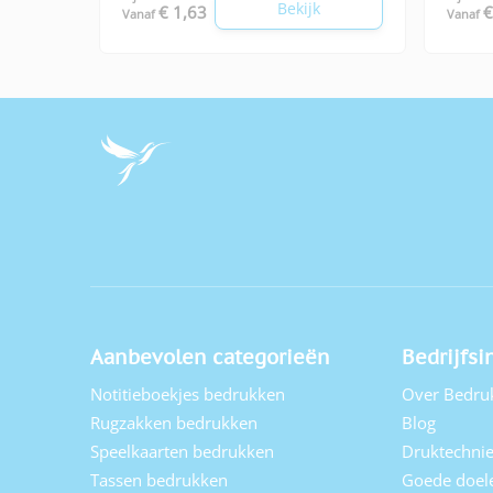
Bekijk
€ 1,63
€
Vanaf
Vanaf
Aanbevolen categorieën
Bedrijfsi
Notitieboekjes bedrukken
Over Bedru
Rugzakken bedrukken
Blog
Speelkaarten bedrukken
Druktechni
Tassen bedrukken
Goede doel