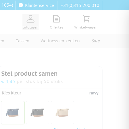
: 1654)
+31(0)315-200 010
Klantenservice
View quote, Quote is empty
Bekijk winkelwagen, Wi
Inloggen
Offertes
Winkelwagen
ren
Tassen
Wellness en keuken
Sale
Stel product samen
€ 4,85
per stuk bij 50 stuks
Kies kleur
navy