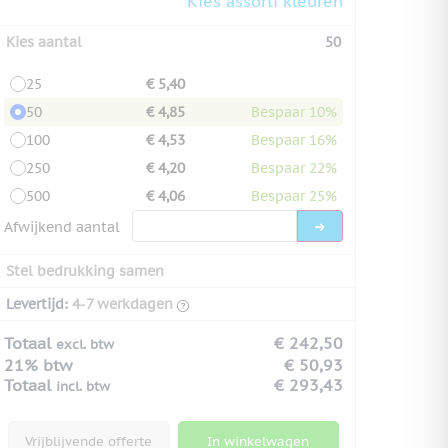
Kies assorti kleuren
Kies aantal
50
25
€ 5,40
50
€ 4,85
Bespaar 10%
100
€ 4,53
Bespaar 16%
250
€ 4,20
Bespaar 22%
500
€ 4,06
Bespaar 25%
Afwijkend aantal
Stel bedrukking samen
Levertijd:
4-7 werkdagen
Totaal
€ 242,50
excl. btw
21% btw
€ 50,93
Totaal
€ 293,43
incl. btw
Vrijblijvende offerte
In winkelwagen