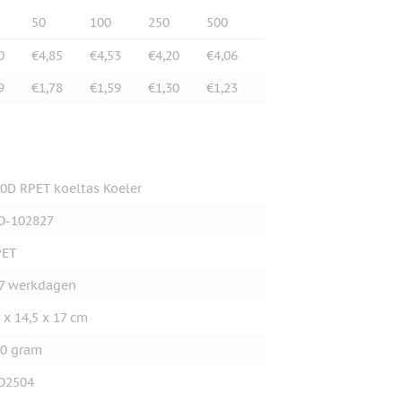
50
100
250
500
0
€4,85
€4,53
€4,20
€4,06
9
€1,78
€1,59
€1,30
€1,23
0D RPET koeltas Koeler
O-102827
PET
7 werkdagen
 x 14,5 x 17 cm
0 gram
O2504