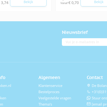
Bekijk
Bekijk
 3,74
€ 0,70
Vanaf
Nieuwsbrief
E-mailadres
nfo
Algemeen
Contact
kken.nl
Klantenservice
De Bolan
Bestelproces
+31(0)31
eken
Veelgestelde vragen
Stuur ons
en
Thema's
[email pr