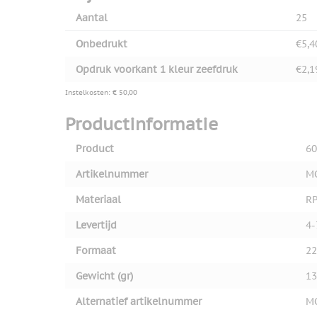
Aantal
25
Onbedrukt
€5,4
Opdruk voorkant 1 kleur zeefdruk
€2,1
Instelkosten: € 50,00
Productinformatie
Product
60
Artikelnummer
M
Materiaal
R
Levertijd
4-
Formaat
22
Gewicht (gr)
13
Alternatief artikelnummer
M