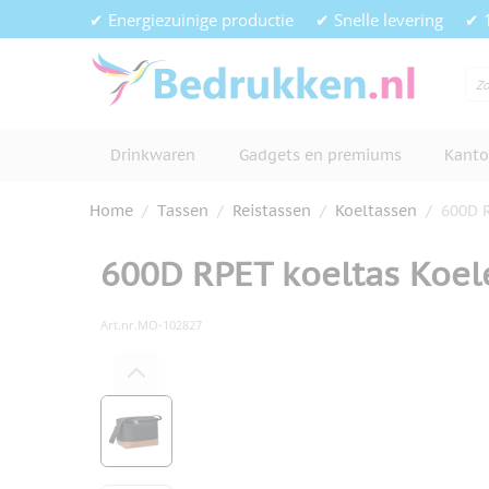
Ga naar de inhoud
✔ Energiezuinige productie
✔ Snelle levering
✔ 
Drinkwaren
Gadgets en premiums
Kanto
Home
/
Tassen
/
Reistassen
/
Koeltassen
/
600D R
600D RPET koeltas Koel
Art.nr.
MO-102827
Hoofdafbeelding
Klik om afbeelding op volledig s
View larger image