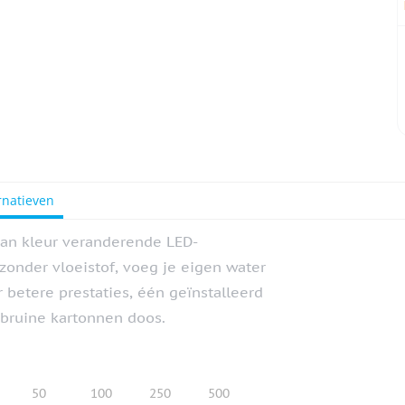
rnatieven
van kleur veranderende LED-
 zonder vloeistof, voeg je eigen water
betere prestaties, één geïnstalleerd
 bruine kartonnen doos.
50
100
250
500