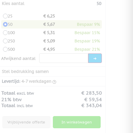
Kies aantal
50
25
€ 6,25
50
€ 5,67
Bespaar 9%
100
€ 5,31
Bespaar 15%
250
€ 5,09
Bespaar 19%
500
€ 4,95
Bespaar 21%
Afwijkend aantal
Stel bedrukking samen
Levertijd:
4-7 werkdagen
Totaal
€ 283,50
excl. btw
21% btw
€ 59,54
Totaal
€ 343,04
incl. btw
Vrijblijvende offerte
In winkelwagen