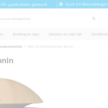
Kiyoh 9,6 (Beoordelingen
100+ goede doelen gesteund
or
Kleding en caps
Outdoor en vrije tijd
Schrijfwa
naccessoires
/
ABS luchtbevochtiger Ronin
onin
cherm te bekijken