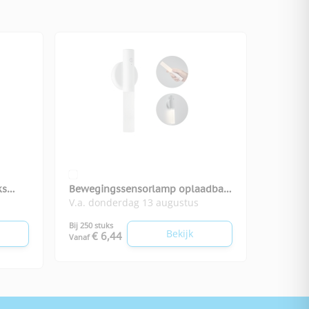
ks
Bewegingssensorlamp oplaadbaar
V.a. donderdag 13 augustus
Senluz
Bij 250 stuks
Bekijk
€ 6,44
Vanaf