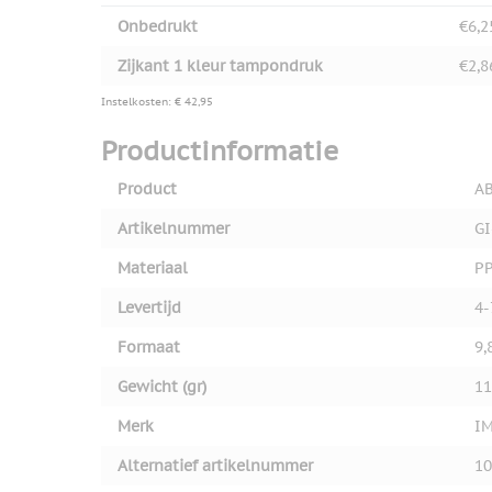
Onbedrukt
€6,2
Zijkant 1 kleur tampondruk
€2,8
Instelkosten: € 42,95
Productinformatie
Product
AB
Artikelnummer
GI
Materiaal
P
Levertijd
4-
Formaat
9,
Gewicht (gr)
11
Merk
I
Alternatief artikelnummer
10