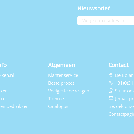
Nieuwsbrief
E-mailadres
nfo
Algemeen
Contact
kken.nl
Klantenservice
De Bolan
Bestelproces
+31(0)31
eken
Veelgestelde vragen
Stuur ons
en
Thema's
[email pr
elen bedrukken
Catalogus
Bezoek onz
Contactpagi