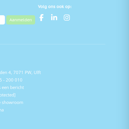
Volg ons ook op:
Aanmelden
den 4, 7071 PW, Ulft
5 - 200 010
 een bericht
otected]
e showroom
na