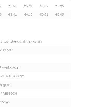
5
€5,67
€5,31
€5,09
€4,95
6
€1,41
€0,65
€0,52
€0,45
S luchtbevochtiger Ronin
-101607
P
7 werkdagen
8x10x10xØ0 cm
8 gram
MPRESSION
15143