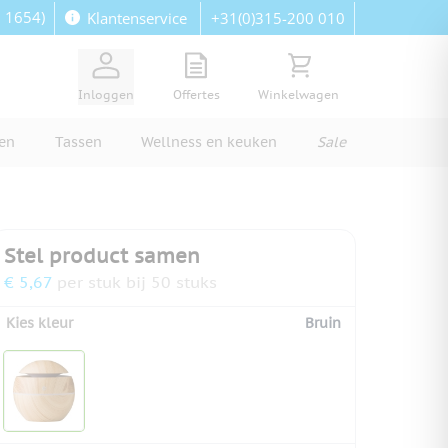
: 1654)
+31(0)315-200 010
Klantenservice
View quote, Quote is empty
Bekijk winkelwagen, Wi
Inloggen
Offertes
Winkelwagen
ren
Tassen
Wellness en keuken
Sale
Stel product samen
€ 5,67
per stuk bij 50 stuks
Kies kleur
Bruin