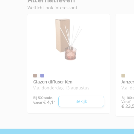
Wellicht ook interessant
Glazen diffuser Ken
Janze
V.a. donderdag 13 augustus
V.a. 
Eupho
Bij 500 stuks
Bij 100 
Bekijk
€ 4,11
Vanaf
Vanaf
€ 23,