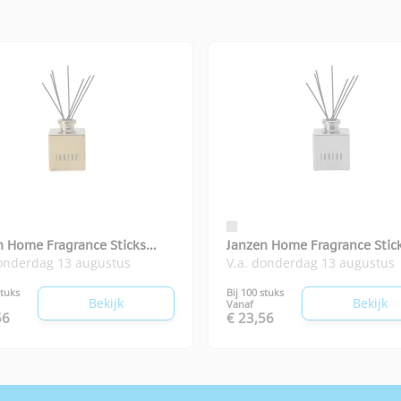
n Home Fragrance Sticks
Janzen Home Fragrance Stic
donderdag 13 augustus
V.a. donderdag 13 augustus
ria
Heavenly
stuks
Bij 100 stuks
Bekijk
Bekijk
Vanaf
56
€ 23,56