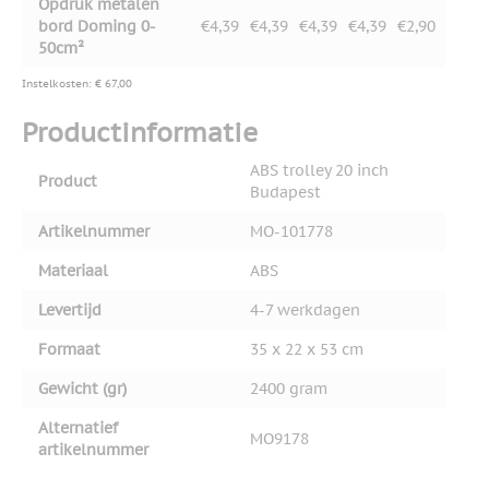
Opdruk metalen
bord Doming 0-
€4,39
€4,39
€4,39
€4,39
€2,90
50cm²
Instelkosten: € 67,00
Productinformatie
ABS trolley 20 inch
Product
Budapest
Artikelnummer
MO-101778
Materiaal
ABS
Levertijd
4-7 werkdagen
Formaat
35 x 22 x 53 cm
Gewicht (gr)
2400 gram
Alternatief
MO9178
artikelnummer