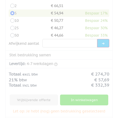
2
€ 66,51
5
€ 54,94
Bespaar 17%
10
€ 50,77
Bespaar 24%
25
€ 46,27
Bespaar 30%
50
€ 44,66
Bespaar 33%
Afwijkend aantal
Stel bedrukking samen
Levertijd:
4-7 werkdagen
Totaal
€ 274,70
excl. btw
21% btw
€ 57,69
Totaal
€ 332,39
incl. btw
Vrijblijvende offerte
In winkelwagen
Let op: Je hebt (nog) geen bedrukking geselecteerd