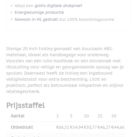
✔
Altijd een
gratis digitale drukproef
✔
Energiezuinige productie
✔
Gewoon in NL gedrukt
dus 100% kwaliteitsgarantie
Stevige 20 inch trolley gemaakt van duurzaam ABS-
materiaal, ideaal als handbagage voor onderweg.
Voorzien van één ruim hoofdvak en een binnenvak met
ritssluiting voor veilige en georganiseerde opslag van je
spullen. Daarnaast heeft de trolley een ingebouwd
veiligheidsslot voor extra bescherming. Licht en
praktisch, perfect als betrouwbaar reispartner en stijlvol
relatiegeschenk.
Prijsstaffel
Aantal
2
5
10
25
50
Onbedrukt
€66,51
€54,94
€50,77
€46,27
€44,66