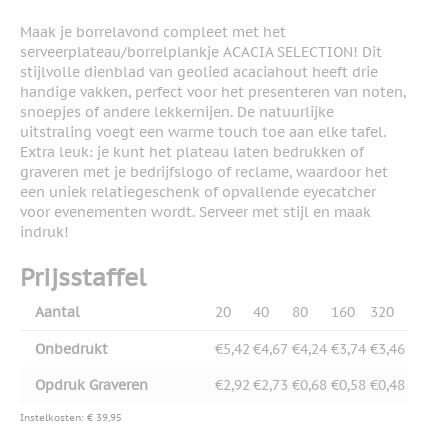
Maak je borrelavond compleet met het
serveerplateau/borrelplankje ACACIA SELECTION! Dit
stijlvolle dienblad van geolied acaciahout heeft drie
handige vakken, perfect voor het presenteren van noten,
snoepjes of andere lekkernijen. De natuurlijke
uitstraling voegt een warme touch toe aan elke tafel.
Extra leuk: je kunt het plateau laten bedrukken of
graveren met je bedrijfslogo of reclame, waardoor het
een uniek relatiegeschenk of opvallende eyecatcher
voor evenementen wordt. Serveer met stijl en maak
indruk!
Prijsstaffel
Aantal
20
40
80
160
320
Onbedrukt
€5,42
€4,67
€4,24
€3,74
€3,46
Opdruk Graveren
€2,92
€2,73
€0,68
€0,58
€0,48
Instelkosten: € 39,95