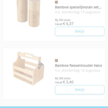
Bamboe specerijmolen set
V.a. donderdag 13 augustus
Christine
Bij 250 stuks
€ 6,37
Vanaf
Bekijk
Bamboe flessenhouder Hans
V.a. donderdag 13 augustus
Bij 500 stuks
€ 5,40
Vanaf
Bekijk