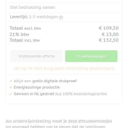
Stel bedrukking samen
Levertijd:
2-5 werkdagen
Totaal
€ 109,50
excl. btw
21% btw
€ 23,00
Totaal
€ 132,50
incl. btw
Vrijblijvende offerte
In winkelwagen
Let op: Je hebt (nog) geen bedrukking geselecteerd
✔
Altijd een
gratis digitale drukproef
✔
Energiezuinige productie
✔
Gewoon in NL gedrukt
dus 100% kwaliteitsgarantie
Als onderwijsinstelling moet je deze afstudeerhoedjes
op voorraad hebben om te vieren dat de leerlingen