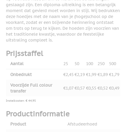
geslaagd zijn. Een diploma-uitreiking is een belangrijk
moment dat gevierd moet worden in stijl. Wij bedrukken
deze hoedjes met de naam van je (hoge)school op de
voorkant, zodat er een blijvende herinnering ontstaat
om trots op terug te kijken. De hoeden zijn voorzien van
het traditionele kwastje, waardoor de feestelijke
uitstraling compleet is.
Prijsstaffel
Aantal
25
50
100
250
500
Onbedrukt
€2,45
€2,19
€1,99
€1,89
€1,79
Voorzijde Full colour
€1,07
€0,57
€0,55
€0,52
€0,49
transfer
Instelkosten: € 44,95
Productinformatie
Product
Afstudeerhoed