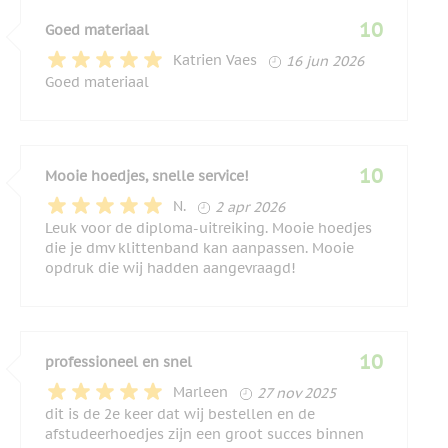
10
Goed materiaal
16 juni 2026
Katrien Vaes
16 jun 2026
Goed materiaal
10
Mooie hoedjes, snelle service!
2 april 2026
N.
2 apr 2026
Leuk voor de diploma-uitreiking. Mooie hoedjes
die je dmv klittenband kan aanpassen. Mooie
opdruk die wij hadden aangevraagd!
10
professioneel en snel
27 november 2025
Marleen
27 nov 2025
dit is de 2e keer dat wij bestellen en de
afstudeerhoedjes zijn een groot succes binnen