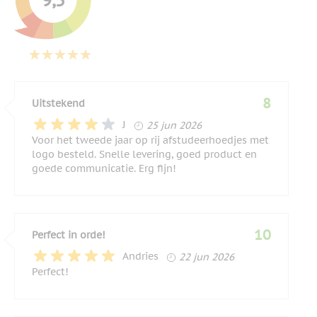
9,5
8
Uitstekend
25 juni 2026
J
25 jun 2026
Voor het tweede jaar op rij afstudeerhoedjes met
logo besteld. Snelle levering, goed product en
goede communicatie. Erg fijn!
10
Perfect in orde!
22 juni 2026
Andries
22 jun 2026
Perfect!