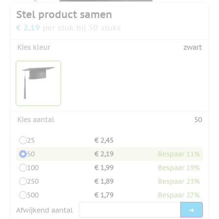
Stel product samen
€ 2,19
per stuk bij 50 stuks
Kies kleur
zwart
Kies aantal
50
25
€ 2,45
50
€ 2,19
Bespaar 11%
100
€ 1,99
Bespaar 19%
250
€ 1,89
Bespaar 23%
500
€ 1,79
Bespaar 27%
Afwijkend aantal