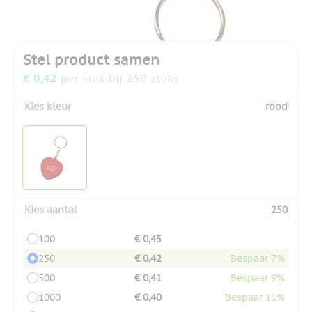
Stel product samen
€ 0,42
per stuk bij 250 stuks
Kies kleur
rood
Kies aantal
250
100
€ 0,45
250
€ 0,42
Bespaar 7%
500
€ 0,41
Bespaar 9%
1000
€ 0,40
Bespaar 11%