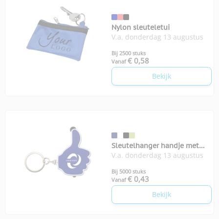
Nylon sleuteletui
V.a. donderdag 13 augustus
Bij 2500 stuks
€ 0,58
Vanaf
Bekijk
Sleutelhanger handje met
V.a. donderdag 13 augustus
stylus en lampje
Bij 5000 stuks
€ 0,43
Vanaf
Bekijk