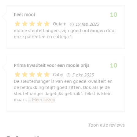
10
heel mooi
19 februari 2025
Ouiam
19 feb 2025
mooie sleutelhangers, zijn goed ontvangen door
onze patiënten en collega 's
10
Prima kwaliteit voor een mooie prijs
5 oktober 2023
Gaby
5 okt 2023
De sleutelhanger is van een goede kwaliteit en
de bedrukking blijft goed zitten. Ook als je de
sleutelhanger dagelijks gebruikt. Tekst is klein
maar l
... Meer Lezen
Toon alle reviews