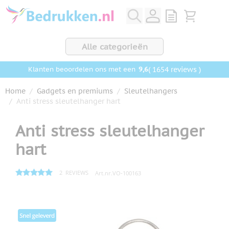
Ga naar de inhoud
View quote, Q
Bekijk wink
Alle categorieën
9,6
( 1654 reviews )
Klanten beoordelen ons met een
Home
/
Gadgets en premiums
/
Sleutelhangers
/
Anti stress sleutelhanger hart
Anti stress sleutelhanger
hart
2
REVIEWS
Art.nr.
VO-100163
Hoofdafbeelding
Klik om afbeelding op volledig scherm te bekijken