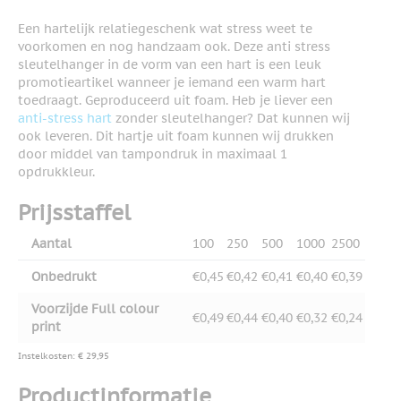
Een hartelijk relatiegeschenk wat stress weet te
voorkomen en nog handzaam ook. Deze anti stress
sleutelhanger in de vorm van een hart is een leuk
promotieartikel wanneer je iemand een warm hart
toedraagt. Geproduceerd uit foam. Heb je liever een
anti-stress hart
zonder sleutelhanger? Dat kunnen wij
ook leveren. Dit hartje uit foam kunnen wij drukken
door middel van tampondruk in maximaal 1
opdrukkleur.
Prijsstaffel
Aantal
100
250
500
1000
2500
Onbedrukt
€0,45
€0,42
€0,41
€0,40
€0,39
Voorzijde Full colour
€0,49
€0,44
€0,40
€0,32
€0,24
print
Instelkosten: € 29,95
Productinformatie