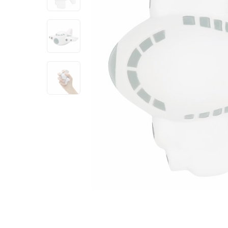
View larger image
View larger image