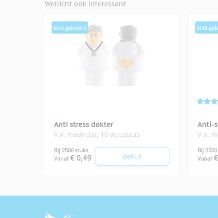
Wellicht ook interessant
Anti stress dokter
Anti-
V.a. maandag 10 augustus
V.a. 
Bij 2500 stuks
Bij 2500
Bekijk
€ 0,49
€
Vanaf
Vanaf