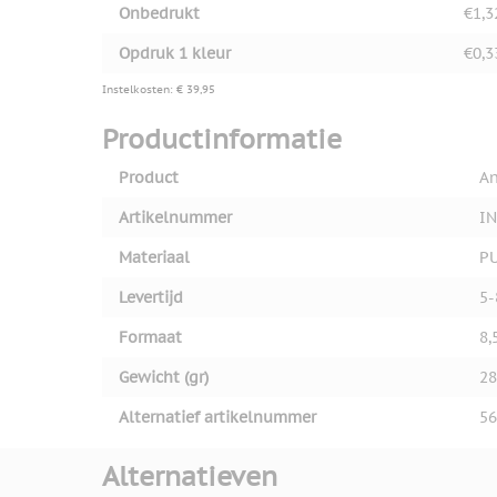
Onbedrukt
€1,3
Opdruk 1 kleur
€0,3
Instelkosten: € 39,95
Productinformatie
Product
An
Artikelnummer
IN
Materiaal
P
Levertijd
5-
Formaat
8,
Gewicht (gr)
28
Alternatief artikelnummer
56
Alternatieven