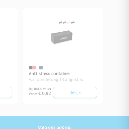
Anti-stress container
V.a. donderdag 13 augustus
Bij 10000 stuks
Bekijk
€ 0,92
Vanaf
Volg ons ook op: