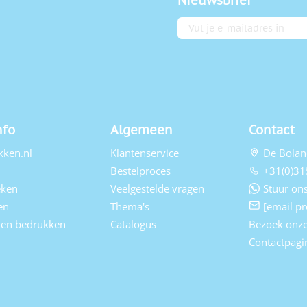
Nieuwsbrief
E-mailadres
nfo
Algemeen
Contact
kken.nl
Klantenservice
De Bolan
Bestelproces
+31(0)31
eken
Veelgestelde vragen
Stuur ons
en
Thema's
[email pr
elen bedrukken
Catalogus
Bezoek onz
Contactpagi