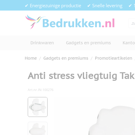
Ga naar de inhoud
✔ Energiezuinige productie
✔ Snelle levering
✔ 
Drinkwaren
Gadgets en premiums
Kanto
Home
/
Gadgets en premiums
/
Promotieartikelen
Anti stress vliegtuig Tak
Art.nr.
IN-100276
Hoofdafbeelding
Klik om afbeelding op volledig s
View larger image
View larger image