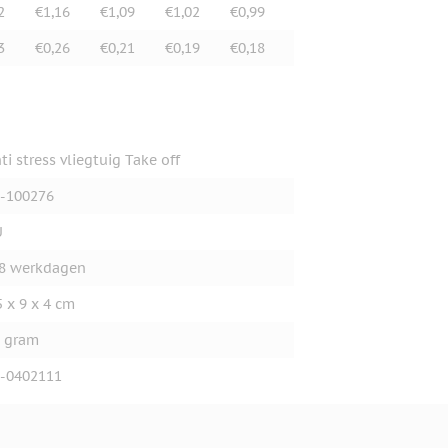
2
€1,16
€1,09
€1,02
€0,99
3
€0,26
€0,21
€0,19
€0,18
ti stress vliegtuig Take off
-100276
U
8 werkdagen
5 x 9 x 4 cm
 gram
-0402111