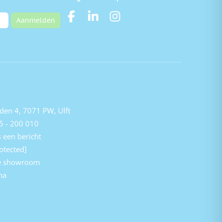
Aanmelden
den 4, 7071 PW, Ulft
5 - 200 010
 een bericht
otected]
e showroom
na