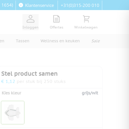
: 1654)
+31(0)315-200 010
Klantenservice
View quote, Quote is empty
Bekijk winkelwagen, Wi
Inloggen
Offertes
Winkelwagen
ren
Tassen
Wellness en keuken
Sale
Stel product samen
€ 1,12
per stuk bij 250 stuks
Kies kleur
grijs/wit