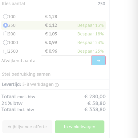
Kies aantal
250
100
€ 1,28
250
€ 1,12
Bespaar 13%
500
€ 1,05
Bespaar 18%
1000
€ 0,99
Bespaar 23%
2500
€ 0,96
Bespaar 25%
Afwijkend aantal
Stel bedrukking samen
Levertijd:
5-8 werkdagen
Totaal
€ 280,00
excl. btw
21% btw
€ 58,80
Totaal
€ 338,80
incl. btw
Vrijblijvende offerte
In winkelwagen