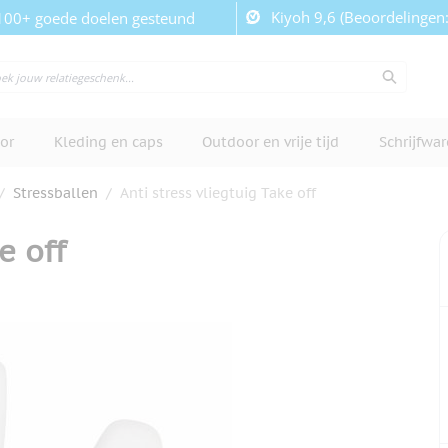
Kiyoh 9,6 (Beoordelingen
100+ goede doelen gesteund
or
Kleding en caps
Outdoor en vrije tijd
Schrijfwa
/
Stressballen
/
Anti stress vliegtuig Take off
e off
cherm te bekijken