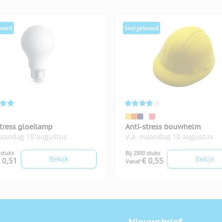
stress gloeilamp
Anti-stress bouwhelm
maandag 10 augustus
V.a. maandag 10 augustus
 stuks
Bij 2500 stuks
Bekijk
Bekijk
 0,51
€ 0,55
Vanaf