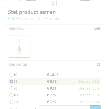
Stel product samen
€ 8,79
per stuk bij 25 stuks
Kies kleur
hout
Kies aantal
25
10
€ 10,40
25
€ 8,79
Bespaar 15%
50
€ 8,11
Bespaar 22%
100
€ 7,75
Bespaar 25%
250
€ 7,23
Bespaar 30%