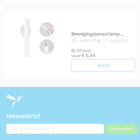
Bewegingssensorlamp
V.a. woensdag 12 augustus
oplaadbaar Senluz
Bij 250 stuks
€ 6,44
Vanaf
Bekijk
Nieuwsbrief
E-mailadres
Aanmelden