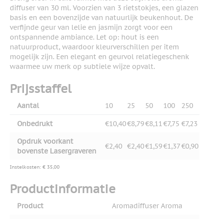
diffuser van 30 ml. Voorzien van 3 rietstokjes, een glazen
basis en een bovenzijde van natuurlijk beukenhout. De
verfijnde geur van lelie en jasmijn zorgt voor een
ontspannende ambiance. Let op: hout is een
natuurproduct, waardoor kleurverschillen per item
mogelijk zijn. Een elegant en geurvol relatiegeschenk
waarmee uw merk op subtiele wijze opvalt.
Prijsstaffel
Aantal
10
25
50
100
250
Onbedrukt
€10,40
€8,79
€8,11
€7,75
€7,23
Opdruk voorkant
€2,40
€2,40
€1,59
€1,37
€0,90
bovenste Lasergraveren
Instelkosten: € 35,00
Productinformatie
Product
Aromadiffuser Aroma