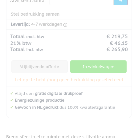
Afwijkend aantal
Stel bedrukking samen
Levertijd:
4-7 werkdagen
Totaal
€ 219,75
excl. btw
21% btw
€ 46,15
Totaal
€ 265,90
incl. btw
Vrijblijvende offerte
In winkelwagen
Let op: Je hebt (nog) geen bedrukking geselecteerd
✔
Altijd een
gratis digitale drukproef
✔
Energiezuinige productie
✔
Gewoon in NL gedrukt
dus 100% kwaliteitsgarantie
Breng sfeer in elke ruimte met deze stijlvolle aroma