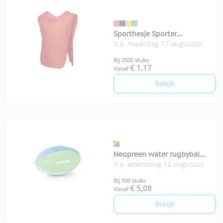
Sporthesje Sporter
V.a. maandag 17 augustus
volwassenen
Bij 2500 stuks
€ 1,17
Vanaf
Bekijk
Neopreen water rugbybal
V.a. woensdag 12 augustus
Grab
Bij 500 stuks
€ 5,08
Vanaf
Bekijk