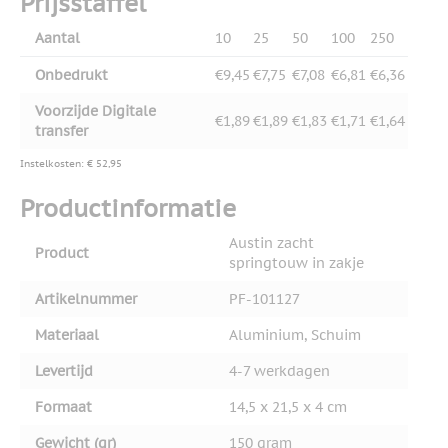
Prijsstaffel
Aantal
10
25
50
100
250
Onbedrukt
€9,45
€7,75
€7,08
€6,81
€6,36
Voorzijde Digitale
€1,89
€1,89
€1,83
€1,71
€1,64
transfer
Instelkosten: € 52,95
Productinformatie
Austin zacht
Product
springtouw in zakje
Artikelnummer
PF-101127
Materiaal
Aluminium, Schuim
Levertijd
4-7 werkdagen
Formaat
14,5 x 21,5 x 4 cm
Gewicht (gr)
150 gram