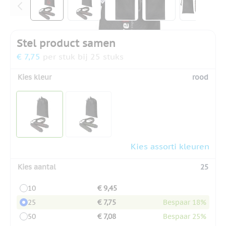
Stel product samen
€ 7,75
per stuk bij 25 stuks
Kies kleur
rood
Kies assorti kleuren
Kies aantal
25
10
€ 9,45
25
€ 7,75
Bespaar 18%
50
€ 7,08
Bespaar 25%