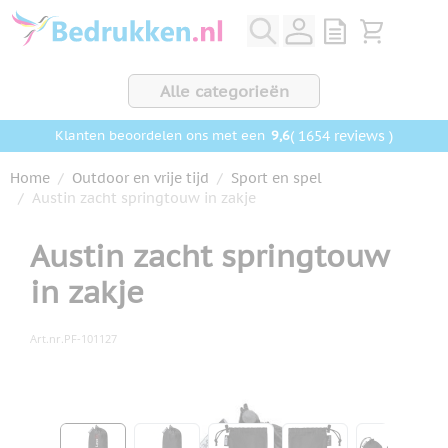
Ga naar de inhoud
View quote, Q
Bekijk wink
Alle categorieën
9,6
( 1654 reviews )
Klanten beoordelen ons met een
Home
/
Outdoor en vrije tijd
/
Sport en spel
/
Austin zacht springtouw in zakje
Austin zacht springtouw
in zakje
Art.nr.
PF-101127
Hoofdafbeelding
Klik om afbeelding op volledig scherm te bekijken
View larger image
View larger image
View larger image
View larger ima
View la