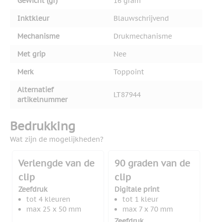
Gewicht (gr)
16 gram
Inktkleur
Blauwschrijvend
Mechanisme
Drukmechanisme
Met grip
Nee
Merk
Toppoint
Alternatief
LT87944
artikelnummer
Bedrukking
Wat zijn de mogelijkheden?
Verlengde van de
90 graden van de
clip
clip
Zeefdruk
Digitale print
tot 4 kleuren
tot 1 kleur
max 25 x 50 mm
max 7 x 70 mm
Zeefdruk