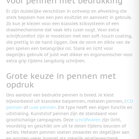
voor pennen met bedrukking
Er zijn duidelijke verschillen in ontwerp en afwerking die
sterk bepalen hoe een pen eruitziet en aanvoelt in gebruik.
Zo kun je kiezen voor een klassiek kliksysteem of een
draaimechanisme dat vaak iets luxer oogt. Voor extra
schrijfcomfort zijn er modellen met een soft-touch coating,
die prettig in de hand liggen. Ook de vorm en dikte van de
pen spelen een belangrijke rol. Slank en licht voor
dagelijks gebruik of juist wat dikker en ergonomischer voor
extra grip tijdens langdurig schrijven.
Grote keuze in pennen met
opdruk
Ons aanbod van bedrukte pennen is breed. Je kiest
bijvoorbeeld uit klassieke balpennen, metalen pennen,
ECO
pennen
of
luxe pennen
. Elk type heeft een eigen functie en
uitstraling. Kunststof pennen zijn de standaard voor
grootschalige campagnes. Deze
schrijfwaren
zijn licht,
voordelig en geschikt om uit te delen tijdens beurzen of
acties. Metalen pennen voelen zwaarder en degelijker aan
en worden vaker ingezet als zakelijk relatiegeschenk.