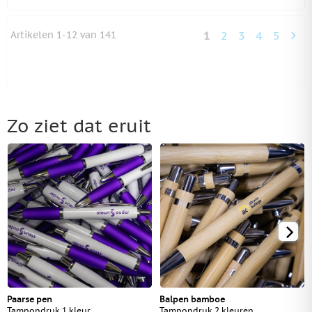
Artikelen
1
-
12
van
141
1
2
3
4
5
U lees momenteel 
Pagina
Pagina
Pagina
Pagina
Zo ziet dat eruit
Paarse pen
Balpen bamboe
Tampondruk 1 kleur
Tampondruk 2 kleuren