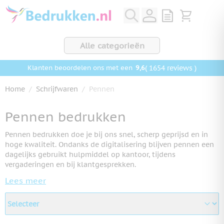
Ga naar de inhoud
View quote, Q
Bekijk wink
Alle categorieën
9,6
( 1654 reviews )
Klanten beoordelen ons met een
Home
/
Schrijfwaren
/
Pennen
Pennen bedrukken
Pennen bedrukken doe je bij ons snel, scherp geprijsd en in
hoge kwaliteit. Ondanks de digitalisering blijven pennen een
dagelijks gebruikt hulpmiddel op kantoor, tijdens
vergaderingen en bij klantgesprekken.
Lees meer