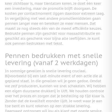
keer zichtbaar is, maar tientallen keren. Je doet één keer
een investering, maar de promotie blijft doorgaan. De
kosten per contactmoment liggen daardoor extreem laag.
In vergelijking met veel andere promotiemiddelen gaan
pennen langer mee en bereiken ze meer mensen. Dat
maakt ze nog steeds één van de meest efficiënte keuzes.
Bedrukte pennen zijn geschikt voor massadistributie en
geschikt als geschenk voor bijna alle leeftijden. Je kunt
ook pennen bedrukken met tekst.
Pennen bedrukken met snelle
levering (vanaf 2 werkdagen)
In sommige gevallen is snelle levering cruciaal.
Bijvoorbeeld bij een last-minute event of een actie die al
gepland staat. In die gevallen wil je geen gedoe. Omdat
we zelf produceren, kunnen we snel schakelen. Wij hebben
een eigen duurzame drukkerij in Ulft. We houden controle
over het proces en zorgen dat je bestelling op tijd klaar is.
Zonder dat de kwaliteit eronder lijdt. Je weet waar je aan
toe bent en kunt rekenen op een strakke levering.
Daarnaast ontzorgen wij jou als klant met goede service.