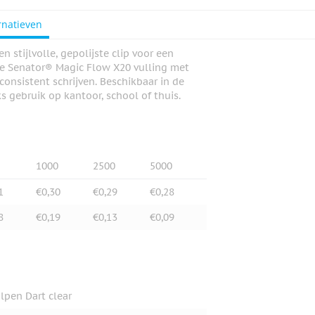
rnatieven
stijlvolle, gepolijste clip voor een
ge Senator® Magic Flow X20 vulling met
consistent schrijven. Beschikbaar in de
ks gebruik op kantoor, school of thuis.
1000
2500
5000
1
€0,30
€0,29
€0,28
8
€0,19
€0,13
€0,09
lpen Dart clear