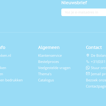
Nieuwsbrief
E-mailadres
nfo
Algemeen
Contact
kken.nl
Klantenservice
De Bolan
Bestelproces
+31(0)31
eken
Veelgestelde vragen
Stuur ons
en
Thema's
[email pr
elen bedrukken
Catalogus
Bezoek onz
Contactpagi