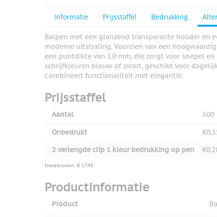
View larger image
Informatie
Prijsstaffel
Bedrukking
Alte
Balpen met een glanzend transparante houder en een 
View larger image
moderne uitstraling. Voorzien van een hoogwaardi
een puntdikte van 1.0 mm, die zorgt voor soepel en 
schrijfkleuren blauw of zwart, geschikt voor dagelij
Combineert functionaliteit met elegantie.
View larger image
Prijsstaffel
Aantal
500
Onbedrukt
€0,3
2 verlengde clip 1 kleur bedrukking op pen
€0,2
Instelkosten: € 17,95
Productinformatie
Product
Ba