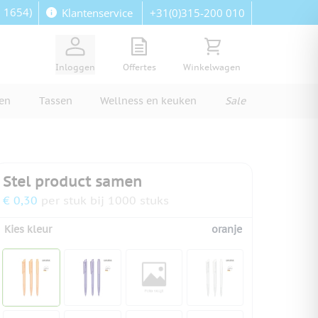
: 1654)
+31(0)315-200 010
Klantenservice
View quote, Quote is empty
Bekijk winkelwagen, Wi
Inloggen
Offertes
Winkelwagen
ren
Tassen
Wellness en keuken
Sale
Stel product samen
€ 0,30
per stuk bij 1000 stuks
Kies kleur
oranje