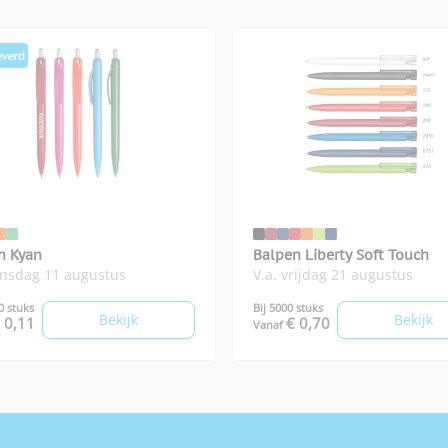
n Kyan
Balpen Liberty Soft Touch
insdag 11 augustus
V.a. vrijdag 21 augustus
0 stuks
Bij 5000 stuks
Bekijk
Bekijk
 0,11
€ 0,70
Vanaf