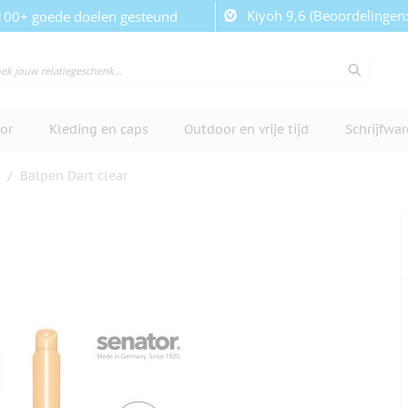
Kiyoh 9,6 (Beoordelingen
100+ goede doelen gesteund
or
Kleding en caps
Outdoor en vrije tijd
Schrijfwa
/
Balpen Dart clear
cherm te bekijken