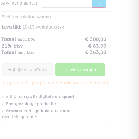
Afwijkend aantal
Stel bedrukking samen
Levertijd:
10-13 werkdagen
Totaal
€ 300,00
excl. btw
21% btw
€ 63,00
Totaal
€ 363,00
incl. btw
Vrijblijvende offerte
In winkelwagen
Let op: Je hebt (nog) geen bedrukking geselecteerd
✔
Altijd een
gratis digitale drukproef
✔
Energiezuinige productie
✔
Gewoon in NL gedrukt
dus 100%
kwaliteitsgarantie