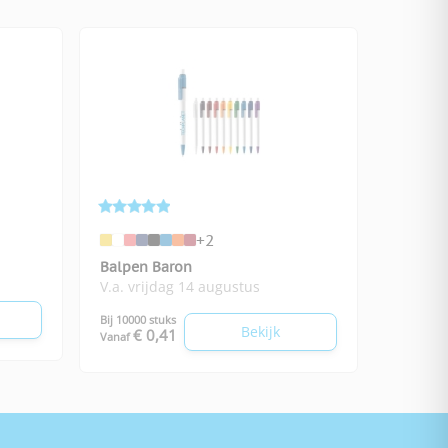
+2
Balpen Baron
V.a. vrijdag 14 augustus
Bij 10000 stuks
Bekijk
€ 0,41
Vanaf