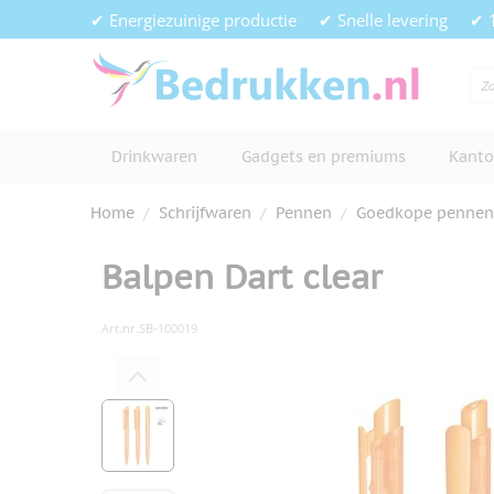
Ga naar de inhoud
✔ Energiezuinige productie
✔ Snelle levering
✔ 
Drinkwaren
Gadgets en premiums
Kanto
Home
/
Schrijfwaren
/
Pennen
/
Goedkope pennen
Balpen Dart clear
Art.nr.
SB-100019
Hoofdafbeelding
Klik om afbeelding op volledig s
View larger image