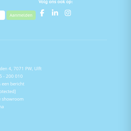
Volg ons ook op:
Aanmelden
den 4, 7071 PW, Ulft
5 - 200 010
 een bericht
otected]
e showroom
na