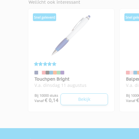
Wellicht ook interessant
Touchpen Bright
Balpe
V.a. dinsdag 11 augustus
V.a. d
Bij 10000 stuks
Bij 1000
Bekijk
€ 0,14
€
Vanaf
Vanaf