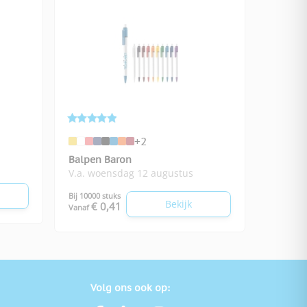
+2
Balpen Baron
V.a. woensdag 12 augustus
Bij 10000 stuks
Bekijk
€ 0,41
Vanaf
Volg ons ook op: