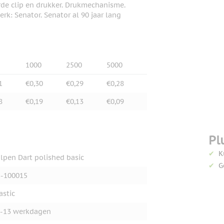
rde clip en drukker. Drukmechanisme.
rk: Senator. Senator al 90 jaar lang
1000
2500
5000
1
€0,30
€0,29
€0,28
8
€0,19
€0,13
€0,09
Pl
K
lpen Dart polished basic
G
-100015
astic
-13 werkdagen