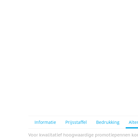
View larger image
View larger image
View larger image
View larger image
Informatie
Prijsstaffel
Bedrukking
Alte
Voor kwalitatief hoogwaardige promotiepennen kom j