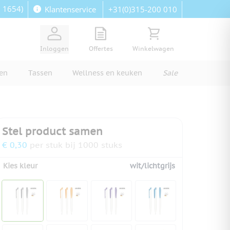
: 1654)
+31(0)315-200 010
Klantenservice
View quote, Quote is empty
Bekijk winkelwagen, Wi
Inloggen
Offertes
Winkelwagen
ren
Tassen
Wellness en keuken
Sale
Stel product samen
€ 0,30
per stuk bij 1000 stuks
Kies kleur
wit/lichtgrijs