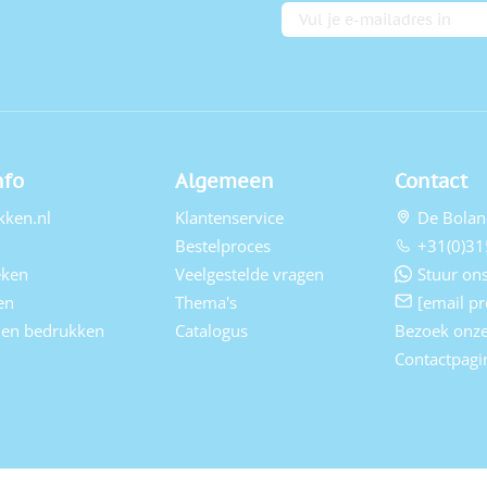
E-mailadres
nfo
Algemeen
Contact
kken.nl
Klantenservice
De Bolan
Bestelproces
+31(0)31
eken
Veelgestelde vragen
Stuur ons
en
Thema's
[email pr
elen bedrukken
Catalogus
Bezoek onz
Contactpagi