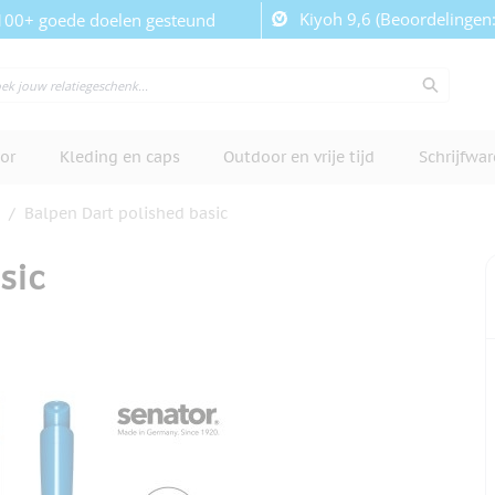
Kiyoh 9,6 (Beoordelingen
100+ goede doelen gesteund
or
Kleding en caps
Outdoor en vrije tijd
Schrijfwa
/
Balpen Dart polished basic
sic
cherm te bekijken