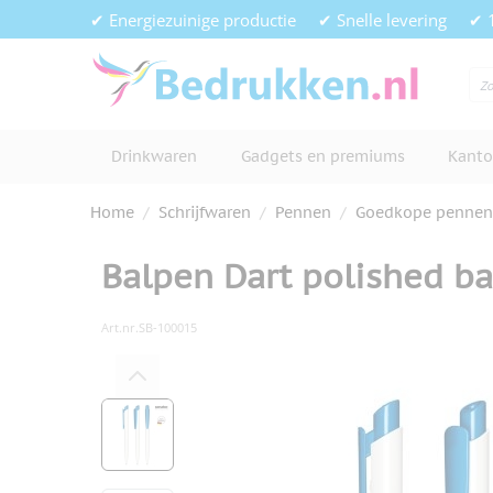
Ga naar de inhoud
✔ Energiezuinige productie
✔ Snelle levering
✔ 
Drinkwaren
Gadgets en premiums
Kanto
Home
/
Schrijfwaren
/
Pennen
/
Goedkope pennen
Balpen Dart polished ba
Art.nr.
SB-100015
Hoofdafbeelding
Klik om afbeelding op volledig s
View larger image