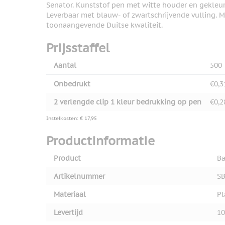
Senator. Kunststof pen met witte houder en gekleu
Leverbaar met blauw- of zwartschrijvende vulling. Me
toonaangevende Duitse kwaliteit.
Prijsstaffel
Aantal
500
Onbedrukt
€0,3
2 verlengde clip 1 kleur bedrukking op pen
€0,2
Instelkosten: € 17,95
Productinformatie
Product
Ba
Artikelnummer
SB
Materiaal
Pl
Levertijd
10