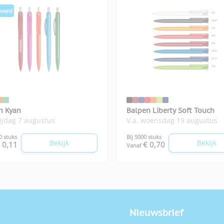
n Kyan
Balpen Liberty Soft Touch
rijdag 7 augustus
V.a. woensdag 19 augustus
0 stuks
Bij 5000 stuks
Bekijk
Bekijk
 0,11
€ 0,70
Vanaf
Nieuwsbrief