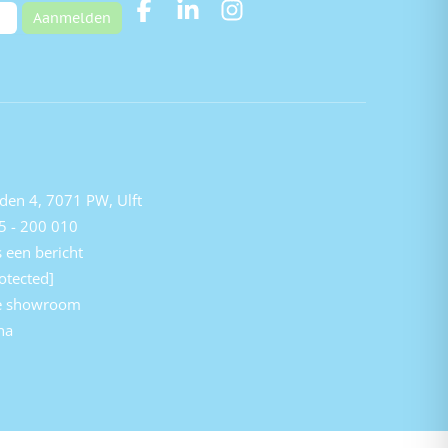
Aanmelden
den 4, 7071 PW, Ulft
5 - 200 010
 een bericht
otected]
e showroom
na