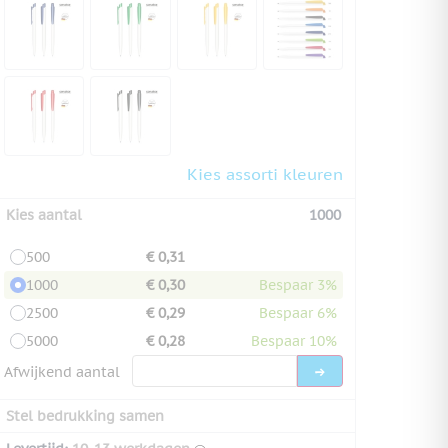
Kies assorti kleuren
Kies aantal
1000
500
€ 0,31
1000
€ 0,30
Bespaar 3%
2500
€ 0,29
Bespaar 6%
5000
€ 0,28
Bespaar 10%
Afwijkend aantal
Stel bedrukking samen