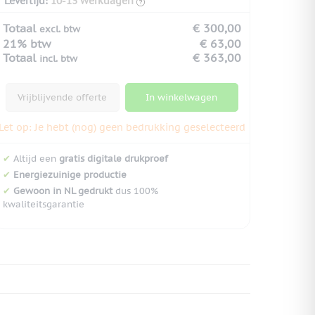
Levertijd:
10-13 werkdagen
Totaal
€ 300,00
excl. btw
21% btw
€ 63,00
Totaal
€ 363,00
incl. btw
Vrijblijvende offerte
In winkelwagen
Let op: Je hebt (nog) geen bedrukking geselecteerd
✔
Altijd een
gratis digitale drukproef
✔
Energiezuinige productie
✔
Gewoon in NL gedrukt
dus 100%
kwaliteitsgarantie