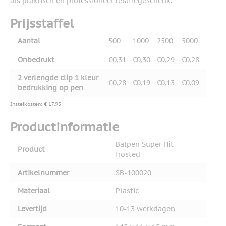
als praktisch en professioneel relatiegeschenk.
Prijsstaffel
Aantal
500
1000
2500
5000
Onbedrukt
€0,31
€0,30
€0,29
€0,28
2 verlengde clip 1 kleur
€0,28
€0,19
€0,13
€0,09
bedrukking op pen
Instelkosten: € 17,95
Productinformatie
Balpen Super Hit
Product
frosted
Artikelnummer
SB-100020
Materiaal
Plastic
Levertijd
10-13 werkdagen