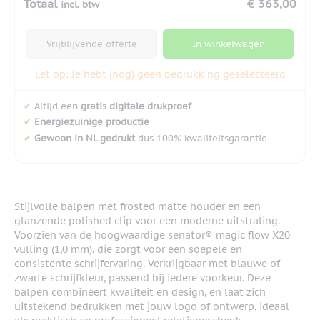
Totaal
€ 363,00
incl. btw
Vrijblijvende offerte
In winkelwagen
Let op: Je hebt (nog) geen bedrukking geselecteerd
✔
Altijd een
gratis digitale drukproef
✔
Energiezuinige productie
✔
Gewoon in NL gedrukt
dus 100% kwaliteitsgarantie
Stijlvolle balpen met frosted matte houder en een
glanzende polished clip voor een moderne uitstraling.
Voorzien van de hoogwaardige senator® magic flow X20
vulling (1,0 mm), die zorgt voor een soepele en
consistente schrijfervaring. Verkrijgbaar met blauwe of
zwarte schrijfkleur, passend bij iedere voorkeur. Deze
balpen combineert kwaliteit en design, en laat zich
uitstekend bedrukken met jouw logo of ontwerp, ideaal