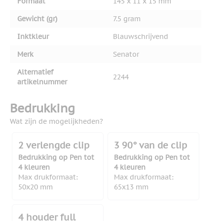
Formaat
145 x 11 x 15 mm
Gewicht (gr)
7.5 gram
Inktkleur
Blauwschrijvend
Merk
Senator
Alternatief
2244
artikelnummer
Bedrukking
Wat zijn de mogelijkheden?
2 verlengde clip
3 90° van de clip
Bedrukking op Pen tot
Bedrukking op Pen tot
4 kleuren
4 kleuren
Max drukformaat:
Max drukformaat:
50x20 mm
65x13 mm
4 houder full