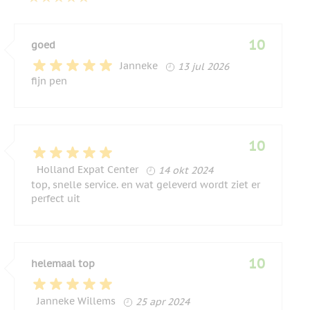
10
goed
13 juli 2026
Janneke
13 jul 2026
fijn pen
10
14 oktober 2024
Holland Expat Center
14 okt 2024
top, snelle service. en wat geleverd wordt ziet er
perfect uit
10
helemaal top
25 april 2024
Janneke Willems
25 apr 2024