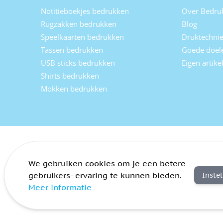
Notitieboekjes bedrukken
Over Bedru
Rugzakken bedrukken
Blog
Speelkaarten bedrukken
Druktechni
Tassen bedrukken
Goede doel
USB sticks bedrukken
Eigen artik
Shirts bedrukken
Mokken bedrukken
We gebruiken cookies om je een betere
gebruikers- ervaring te kunnen bieden.
Inste
Meer informatie
Algemene voorwaarden
Privacy
Sitemap