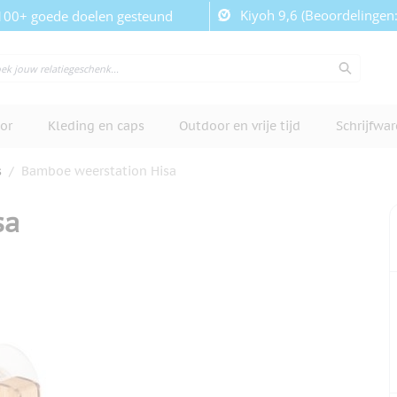
Kiyoh 9,6 (Beoordelingen
100+ goede doelen gesteund
or
Kleding en caps
Outdoor en vrije tijd
Schrijfwa
s
/
Bamboe weerstation Hisa
sa
cherm te bekijken