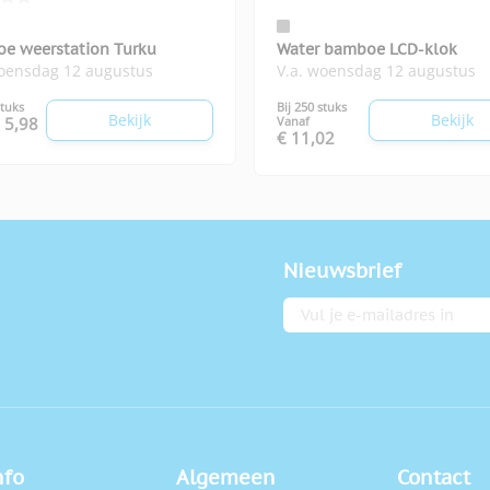
e weerstation Turku
Water bamboe LCD-klok
woensdag 12 augustus
V.a. woensdag 12 augustus
stuks
Bij 250 stuks
Bekijk
Bekijk
 5,98
Vanaf
€ 11,02
Nieuwsbrief
E-mailadres
nfo
Algemeen
Contact