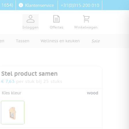
: 1654)
+31(0)315-200 010
Klantenservice
View quote, Quote is empty
Bekijk winkelwagen, Wi
Inloggen
Offertes
Winkelwagen
ren
Tassen
Wellness en keuken
Sale
Stel product samen
€ 7,63
per stuk bij 25 stuks
Kies kleur
wood