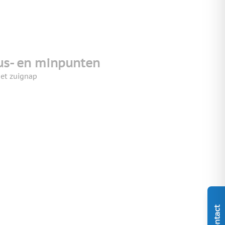
us- en minpunten
et zuignap
Contact