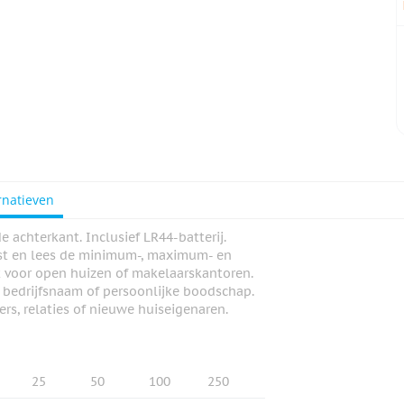
rnatieven
achterkant. Inclusief LR44-batterij.
ast en lees de minimum-, maximum- en
t voor open huizen of makelaarskantoren.
 bedrijfsnaam of persoonlijke boodschap.
rs, relaties of nieuwe huiseigenaren.
25
50
100
250