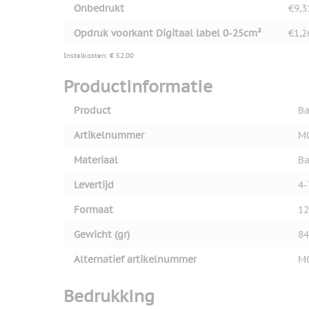
Onbedrukt
€9,3
Opdruk voorkant Digitaal label 0-25cm²
€1,2
Instelkosten: € 52,00
Productinformatie
Product
Ba
Artikelnummer
M
Materiaal
B
Levertijd
4-
Formaat
12
Gewicht (gr)
84
Alternatief artikelnummer
M
Bedrukking