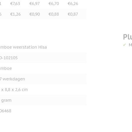
1
€7,63
€6,97
€6,70
€6,26
6
€1,26
€0,90
€0,88
€0,87
Pl
M
mboe weerstation Hisa
O-102105
amboe
7 werkdagen
 x 8,8 x 2,6 cm
 gram
O6468