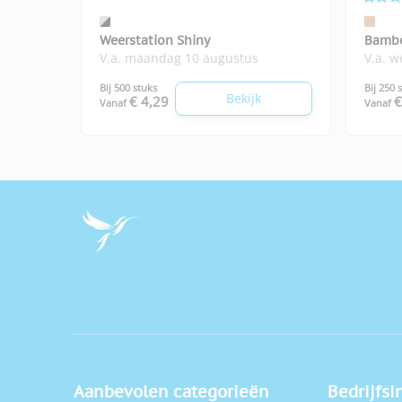
Weerstation Shiny
Bambo
V.a. maandag 10 augustus
V.a. 
Bij 500 stuks
Bij 250 
Bekijk
€ 4,29
€
Vanaf
Vanaf
Aanbevolen categorieën
Bedrijfsi