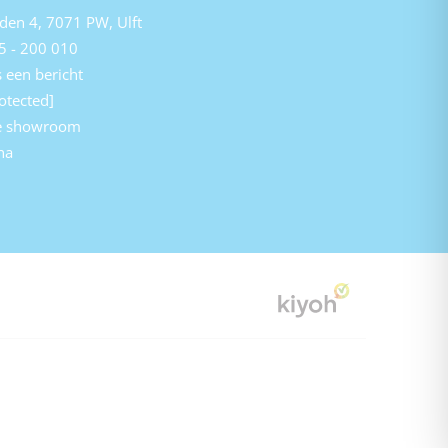
den 4, 7071 PW, Ulft
5 - 200 010
 een bericht
otected]
e showroom
na