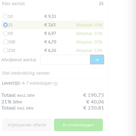
Kies aantal
25
10
€ 9,31
25
€ 7,63
Bespaar 18%
50
€ 6,97
Bespaar 25%
100
€ 6,70
Bespaar 28%
250
€ 6,26
Bespaar 33%
Afwijkend aantal
Stel bedrukking samen
Levertijd:
4-7 werkdagen
Totaal
€ 190,75
excl. btw
21% btw
€ 40,06
Totaal
€ 230,81
incl. btw
Vrijblijvende offerte
In winkelwagen