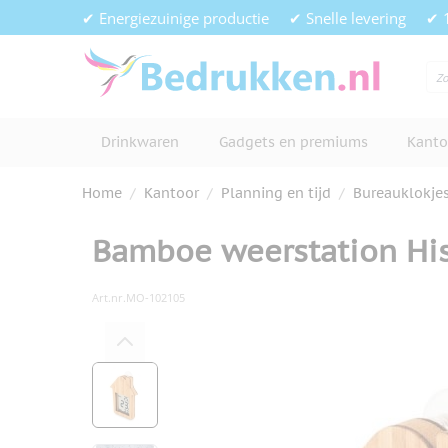
Ga naar de inhoud
✔ Energiezuinige productie
✔ Snelle levering
✔ 
Drinkwaren
Gadgets en premiums
Kanto
Home
/
Kantoor
/
Planning en tijd
/
Bureauklokje
Bamboe weerstation Hi
Art.nr.
MO-102105
Hoofdafbeelding
Klik om afbeelding op volledig s
View larger image