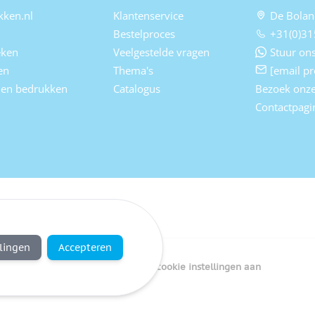
kken.nl
Klantenservice
De Bolan
Bestelproces
+31(0)31
eken
Veelgestelde vragen
Stuur ons
en
Thema's
[email pr
elen bedrukken
Catalogus
Bezoek onz
Contactpagi
llingen
Accepteren
Copyright Bedrukken.nl
Pas cookie instellingen aan