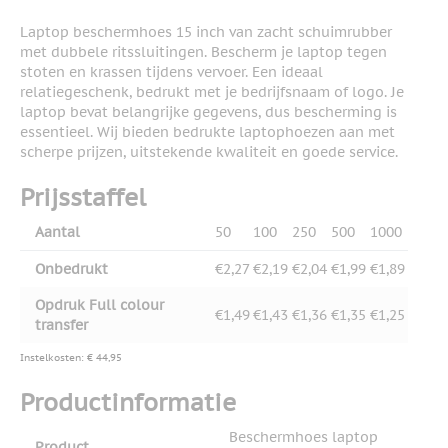
Laptop beschermhoes 15 inch van zacht schuimrubber
met dubbele ritssluitingen. Bescherm je laptop tegen
stoten en krassen tijdens vervoer. Een ideaal
relatiegeschenk, bedrukt met je bedrijfsnaam of logo. Je
laptop bevat belangrijke gegevens, dus bescherming is
essentieel. Wij bieden bedrukte laptophoezen aan met
scherpe prijzen, uitstekende kwaliteit en goede service.
Prijsstaffel
Aantal
50
100
250
500
1000
Onbedrukt
€2,27
€2,19
€2,04
€1,99
€1,89
Opdruk Full colour
€1,49
€1,43
€1,36
€1,35
€1,25
transfer
Instelkosten: € 44,95
Productinformatie
Beschermhoes laptop
Product