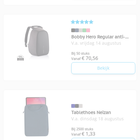
Bobby Hero Regular anti-
V.a. vrijdag 14 augustus
diefstal rugzak
Bij 50 stuks
€ 70,56
Vanaf
Bekijk
Tablethoes Neizan
V.a. dinsdag 18 augustus
Bij 2500 stuks
€ 1,33
Vanaf