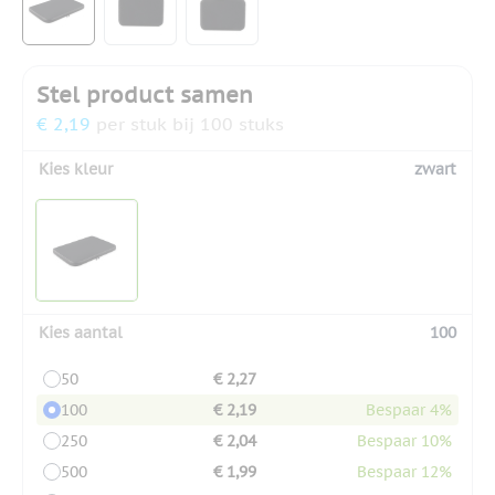
Stel product samen
€ 2,19
per stuk bij 100 stuks
Kies kleur
zwart
Kies aantal
100
50
€ 2,27
100
€ 2,19
Bespaar 4%
250
€ 2,04
Bespaar 10%
500
€ 1,99
Bespaar 12%