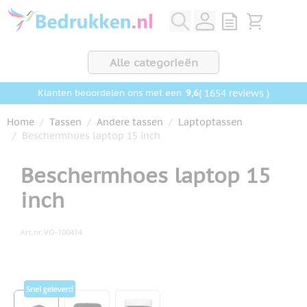
Ga naar de inhoud
View quote, Q
Bekijk wink
Alle categorieën
9,6
( 1654 reviews )
Klanten beoordelen ons met een
Home
/
Tassen
/
Andere tassen
/
Laptoptassen
/
Beschermhoes laptop 15 inch
Beschermhoes laptop 15
inch
Art.nr.
VO-100414
Hoofdafbeelding
Klik om afbeelding op volledig scherm te bekijken
View larger image
View larger image
View larger image