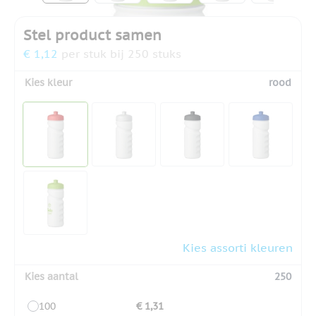
Stel product samen
€ 1,12
per stuk bij 250 stuks
Kies kleur
rood
Kies assorti kleuren
Kies aantal
250
100
€ 1,31