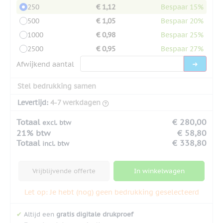
250
€ 1,12
Bespaar 15%
500
€ 1,05
Bespaar 20%
1000
€ 0,98
Bespaar 25%
2500
€ 0,95
Bespaar 27%
Afwijkend aantal
Stel bedrukking samen
Levertijd:
4-7 werkdagen
Totaal
€ 280,00
excl. btw
21% btw
€ 58,80
Totaal
€ 338,80
incl. btw
Vrijblijvende offerte
In winkelwagen
Let op: Je hebt (nog) geen bedrukking geselecteerd
✔
Altijd een
gratis digitale drukproef