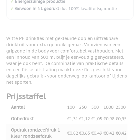
✔
Energiezuinige productie
✔
Gewoon in NL gedrukt
dus 100% kwaliteitsgarantie
Witte PE drinkfles met gekleurde dop en uittrekbare
drinktuit voor extra gebruiksgemak. Voorzien van een
gripzone in de body voor comfortabel vasthouden. Met
een inhoud van 500 ml blijf je eenvoudig gehydrateerd,
waar je ook bent. De combinatie van praktische details
en een frisse uitstraling maakt deze fles geschikt voor
dagelijks gebruik - voor onderweg, op kantoor of tijdens
het sporten.
Prijsstaffel
Aantal
100
250
500
1000
2500
Onbedrukt
€1,31
€1,12
€1,05
€0,98
€0,95
Opdruk rondzeefdruk 1
€0,82
€0,63
€0,49
€0,42
€0,42
kleur rondzeefdruk