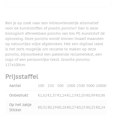
Ben je op zoek naar een milieuvriendelijk alternatief
voor de kunststoffen of plastic poncho? Dan is deze
biologisch afbreekbare poncho van bio PE-kunststof dé
oplossing. Deze poncho wordt binnen twaalf maanden
op natuurlijke wijze afgebroken. Met een digitaal label
is het zelfs mogelijk om reclame te maken op deze
poncho, bijvoorbeeld een pakkende reclametekst, een
logo of een persoonlijke tekst. Grootte poncho:
127x100cm.
Prijsstaffel
Aantal
100
250
500
1000
2500
5000
10000
Onbedrukt
€1,62
€1,37
€1,24
€1,13
€1,03
€0,99
€0,98
Op het zakje
€0,31
€0,29
€0,28
€0,27
€0,25
€0,25
€0,24
Sticker