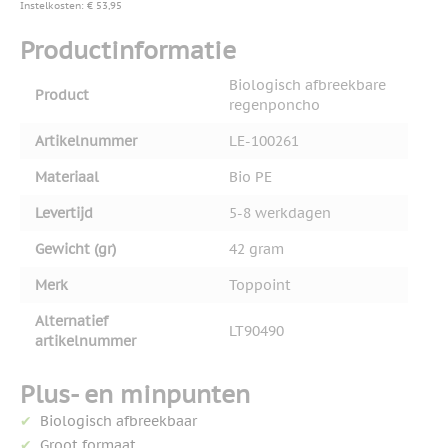
Instelkosten: € 53,95
Productinformatie
Biologisch afbreekbare
Product
regenponcho
Artikelnummer
LE-100261
Materiaal
Bio PE
Levertijd
5-8 werkdagen
Gewicht (gr)
42 gram
Merk
Toppoint
Alternatief
LT90490
artikelnummer
Plus- en minpunten
Biologisch afbreekbaar
Groot formaat