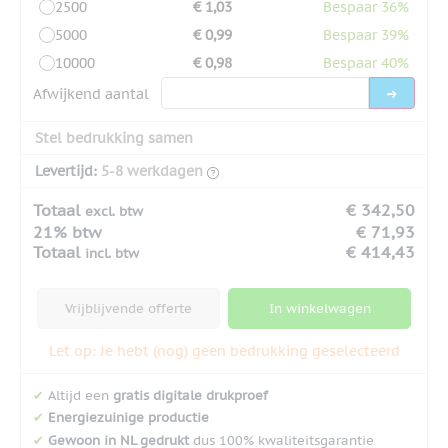
2500
€ 1,03
Bespaar 36%
5000
€ 0,99
Bespaar 39%
10000
€ 0,98
Bespaar 40%
Afwijkend aantal
Stel bedrukking samen
Levertijd:
5-8 werkdagen
Totaal
€ 342,50
excl. btw
21% btw
€ 71,93
Totaal
€ 414,43
incl. btw
Vrijblijvende offerte
In winkelwagen
Let op: Je hebt (nog) geen bedrukking geselecteerd
✔
Altijd een
gratis digitale drukproef
✔
Energiezuinige productie
✔
Gewoon in NL gedrukt
dus 100% kwaliteitsgarantie