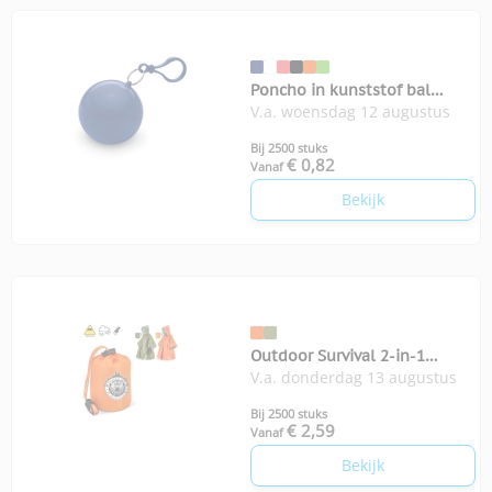
Poncho in kunststof bal
V.a. woensdag 12 augustus
Nimbus
Bij 2500 stuks
€ 0,82
Vanaf
Bekijk
Outdoor Survival 2-in-1
V.a. donderdag 13 augustus
thermische poncho
Bij 2500 stuks
€ 2,59
Vanaf
Bekijk