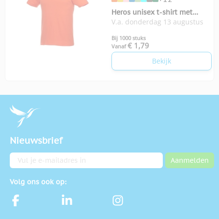
Heros unisex t-shirt met
V.a. donderdag 13 augustus
korte mouwen
Bij 1000 stuks
€ 1,79
Vanaf
Bekijk
Nieuwsbrief
E-mailadres
Aanmelden
Volg ons ook op: