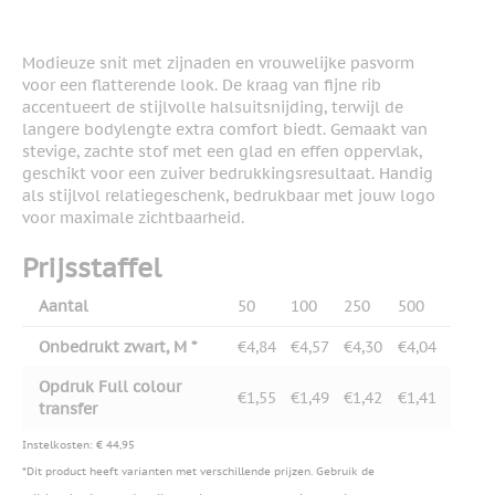
Modieuze snit met zijnaden en vrouwelijke pasvorm
voor een flatterende look. De kraag van fijne rib
accentueert de stijlvolle halsuitsnijding, terwijl de
langere bodylengte extra comfort biedt. Gemaakt van
stevige, zachte stof met een glad en effen oppervlak,
geschikt voor een zuiver bedrukkingsresultaat. Handig
als stijlvol relatiegeschenk, bedrukbaar met jouw logo
voor maximale zichtbaarheid.
Prijsstaffel
Aantal
50
100
250
500
Onbedrukt zwart, M *
€4,84
€4,57
€4,30
€4,04
Opdruk Full colour
€1,55
€1,49
€1,42
€1,41
transfer
Instelkosten: € 44,95
*Dit product heeft varianten met verschillende prijzen. Gebruik de