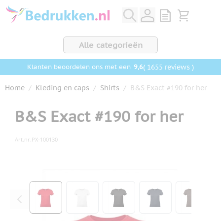
Ga naar de inhoud
View quote, Q
Bekijk wink
Alle categorieën
9,6
( 1655 reviews )
Klanten beoordelen ons met een
Home
/
Kleding en caps
/
Shirts
/
B&S Exact #190 for her
B&S Exact #190 for her
Art.nr.
PX-100130
Hoofdafbeelding
Klik om afbeelding op volledig scherm te bekijken
View larger image
View larger image
View larger image
View larger ima
View la