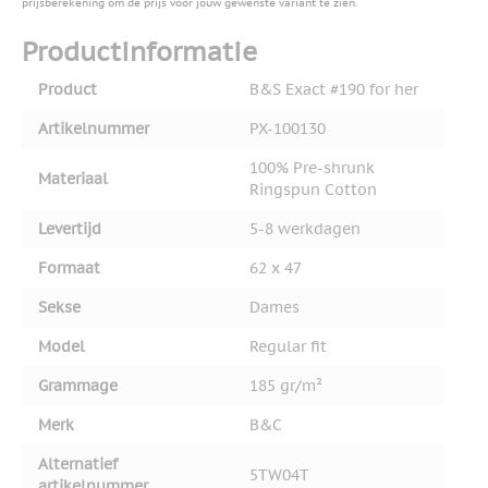
prijsberekening om de prijs voor jouw gewenste variant te zien.
Productinformatie
Product
B&S Exact #190 for her
Artikelnummer
PX-100130
100% Pre-shrunk
Materiaal
Ringspun Cotton
Levertijd
5-8 werkdagen
Formaat
62 x 47
Sekse
Dames
Model
Regular fit
Grammage
185 gr/m²
Merk
B&C
Alternatief
5TW04T
artikelnummer