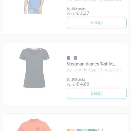
Bij 500 stuks
€ 2,37
Vanaf
Bekijk
Stedman dames T-shirt
V.a. donderdag 13 augustus
Megan
Bij 500 stuks
€ 4,80
Vanaf
Bekijk
+12