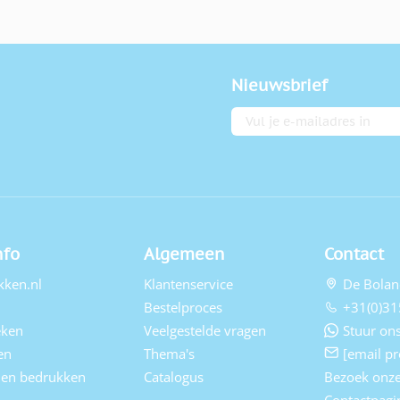
Nieuwsbrief
E-mailadres
nfo
Algemeen
Contact
kken.nl
Klantenservice
De Bolan
Bestelproces
+31(0)31
eken
Veelgestelde vragen
Stuur ons
en
Thema's
[email pr
elen bedrukken
Catalogus
Bezoek onz
Contactpagi