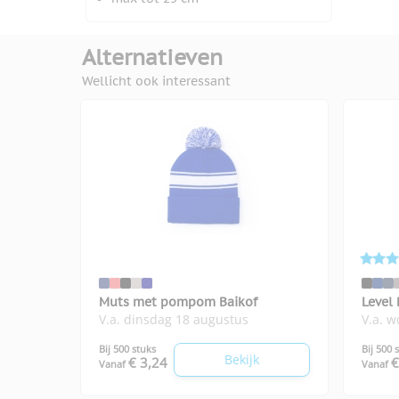
Alternatieven
Wellicht ook interessant
Muts met pompom Baikof
Level
V.a. dinsdag 18 augustus
V.a. 
Bij 500 stuks
Bij 500 
Bekijk
€ 3,24
€
Vanaf
Vanaf