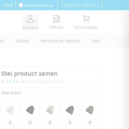
: 1654)
+31(0)315-200 010
Klantenservice
View quote, Quote is empty
Bekijk winkelwagen, Wi
Inloggen
Offertes
Winkelwagen
ren
Tassen
Wellness en keuken
Sale
Stel product samen
€ 22,44
per stuk bij 5 stuks
Kies kleur