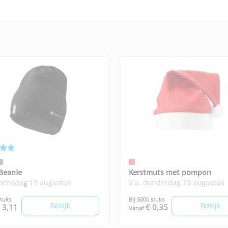
 Beanie
Kerstmuts met pompon
woensdag 19 augustus
V.a. donderdag 13 augustus
stuks
Bij 5000 stuks
Bekijk
Bekijk
 3,11
€ 0,35
Vanaf