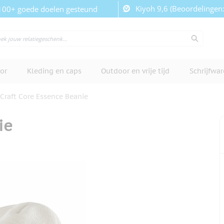
Kiyoh 9,6 (Beoordelingen
100+ goede doelen gesteund
or
Kleding en caps
Outdoor en vrije tijd
Schrijfwa
Craft Core Essence Beanie
ie
cherm te bekijken