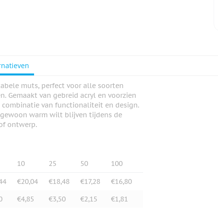
rnatieven
abele muts, perfect voor alle soorten
n. Gemaakt van gebreid acryl en voorzien
combinatie van functionaliteit en design.
f gewoon warm wilt blijven tijdens de
of ontwerp.
10
25
50
100
44
€20,04
€18,48
€17,28
€16,80
0
€4,85
€3,50
€2,15
€1,81