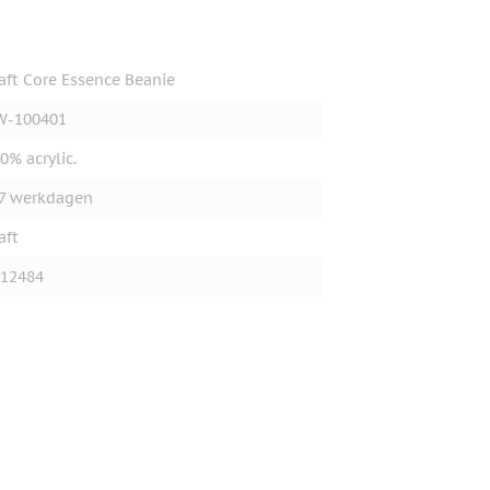
aft Core Essence Beanie
W-100401
0% acrylic.
7 werkdagen
aft
12484