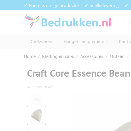
Ga naar de inhoud
✔ Energiezuinige productie
✔ Snelle levering
✔ 
Drinkwaren
Gadgets en premiums
Kanto
Home
/
Kleding en caps
/
Accessoires
/
Mutsen
/
Craft Core Essence Bean
Art.nr.
NW-100401
Hoofdafbeelding
Klik om afbeelding op volledig s
View larger image