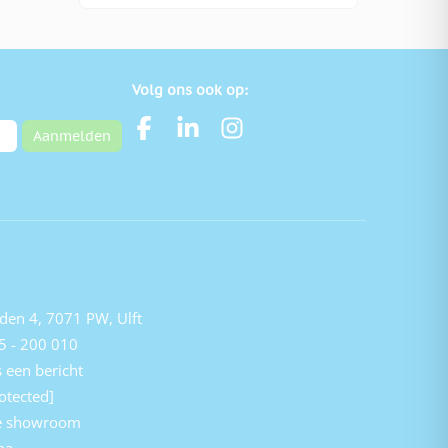
Volg ons ook op:
Aanmelden
den 4, 7071 PW, Ulft
5 - 200 010
 een bericht
otected]
e showroom
na