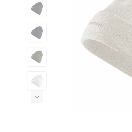
View larger image
View larger image
View larger image
View larger image
View larger image