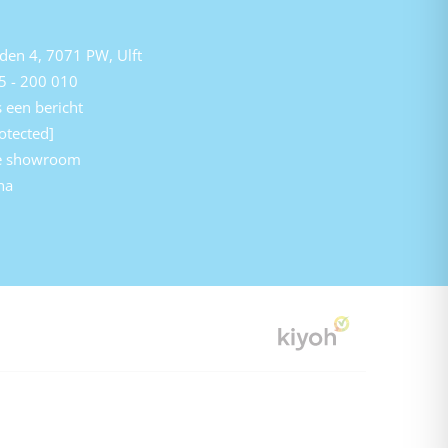
den 4, 7071 PW, Ulft
5 - 200 010
 een bericht
otected]
e showroom
na