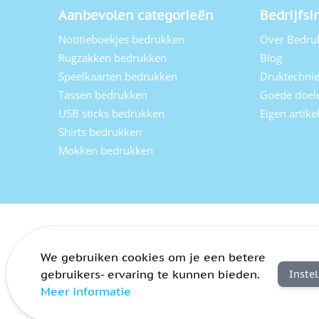
Aanbevolen categorieën
Bedrijfsi
Notitieboekjes bedrukken
Over Bedru
Rugzakken bedrukken
Blog
Speelkaarten bedrukken
Druktechni
Tassen bedrukken
Goede doel
USB sticks bedrukken
Eigen artik
Shirts bedrukken
Mokken bedrukken
We gebruiken cookies om je een betere
gebruikers- ervaring te kunnen bieden.
Inste
Meer informatie
Algemene voorwaarden
Privacy
Sitemap