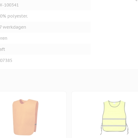
W-100341
0% polyester.
7 werkdagen
ren
aft
07385