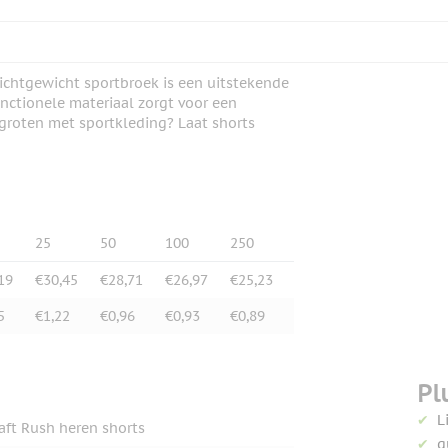
lichtgewicht sportbroek is een uitstekende
nctionele materiaal zorgt voor een
rgroten met sportkleding? Laat shorts
25
50
100
250
19
€30,45
€28,71
€26,97
€25,23
5
€1,22
€0,96
€0,93
€0,89
Pl
L
aft Rush heren shorts
q