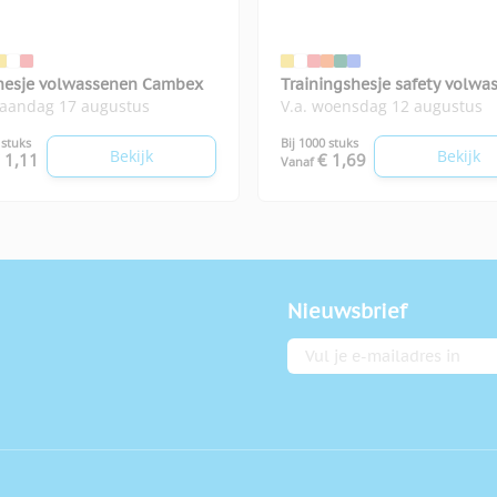
hesje volwassenen Cambex
Trainingshesje safety volwa
maandag 17 augustus
V.a. woensdag 12 augustus
 stuks
Bij 1000 stuks
Bekijk
Bekijk
 1,11
€ 1,69
Vanaf
Nieuwsbrief
E-mailadres