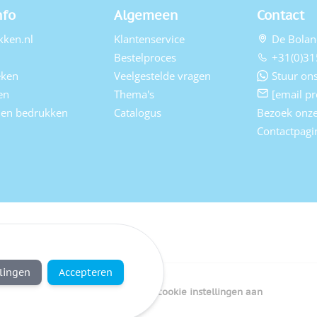
nfo
Algemeen
Contact
kken.nl
Klantenservice
De Bolan
Bestelproces
+31(0)31
eken
Veelgestelde vragen
Stuur ons
en
Thema's
[email pr
elen bedrukken
Catalogus
Bezoek onz
Contactpagi
llingen
Accepteren
Copyright Bedrukken.nl
Pas cookie instellingen aan