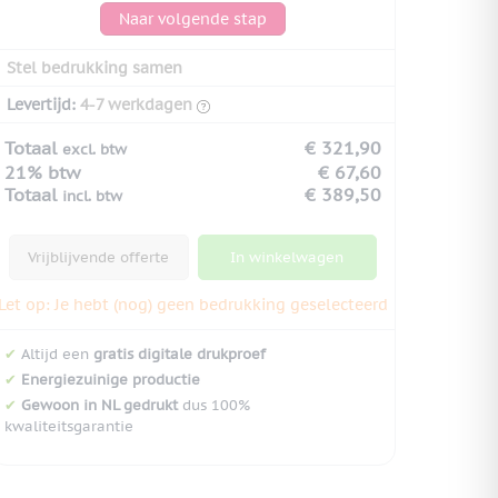
Naar volgende stap
Stel bedrukking samen
Levertijd:
4-7 werkdagen
Totaal
€ 321,90
excl. btw
21% btw
€ 67,60
Totaal
€ 389,50
incl. btw
Vrijblijvende offerte
In winkelwagen
Let op: Je hebt (nog) geen bedrukking geselecteerd
✔
Altijd een
gratis digitale drukproef
✔
Energiezuinige productie
✔
Gewoon in NL gedrukt
dus 100%
kwaliteitsgarantie