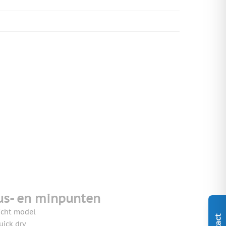
us- en minpunten
icht model
uick dry