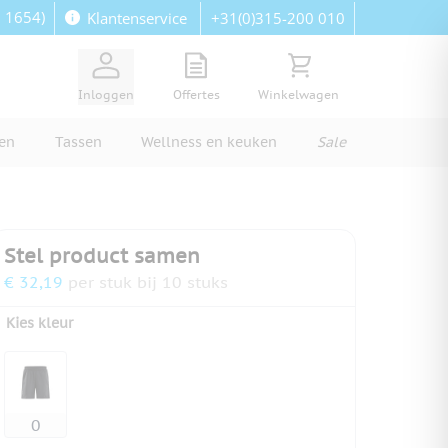
: 1654)
+31(0)315-200 010
Klantenservice
View quote, Quote is empty
Bekijk winkelwagen, Wi
Inloggen
Offertes
Winkelwagen
ren
Tassen
Wellness en keuken
Sale
Stel product samen
€ 32,19
per stuk bij 10 stuks
Kies kleur