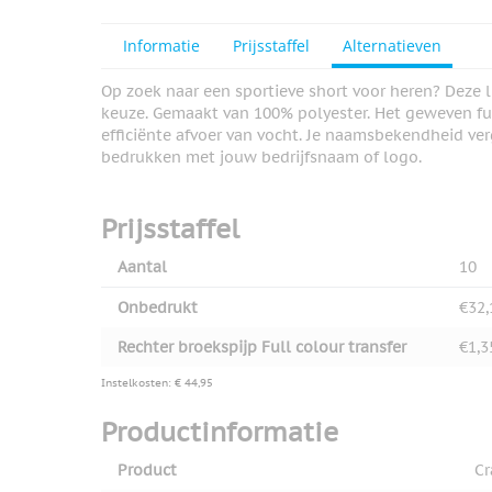
Informatie
Prijsstaffel
Alternatieven
Op zoek naar een sportieve short voor heren? Deze 
keuze. Gemaakt van 100% polyester. Het geweven fu
efficiënte afvoer van vocht. Je naamsbekendheid ve
bedrukken met jouw bedrijfsnaam of logo.
Prijsstaffel
Aantal
10
Onbedrukt
€32,
Rechter broekspijp Full colour transfer
€1,3
Instelkosten: € 44,95
Productinformatie
Product
Cr