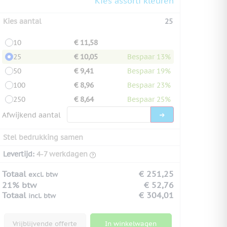
Kies assorti kleuren
Kies aantal
25
10
€ 11,58
25
€ 10,05
Bespaar 13%
50
€ 9,41
Bespaar 19%
100
€ 8,96
Bespaar 23%
250
€ 8,64
Bespaar 25%
Afwijkend aantal
Stel bedrukking samen
Levertijd:
4-7 werkdagen
Totaal
€ 251,25
excl. btw
21% btw
€ 52,76
Totaal
€ 304,01
incl. btw
Vrijblijvende offerte
In winkelwagen