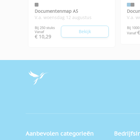
Documentenmap A5
Docu
V.a. woensdag 12 augustus
V.a. 
Bij 250 stuks
Bij 1000
Bekijk
Vanaf
€
Vanaf
€ 10,29
Aanbevolen categorieën
Bedrijfsi