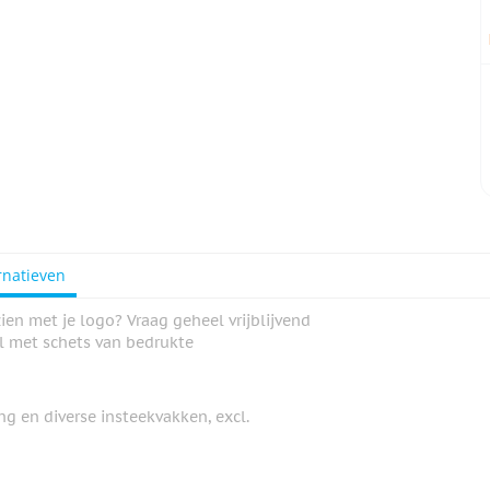
rnatieven
n met je logo? Vraag geheel vrijblijvend
el met schets van bedrukte
g en diverse insteekvakken, excl.