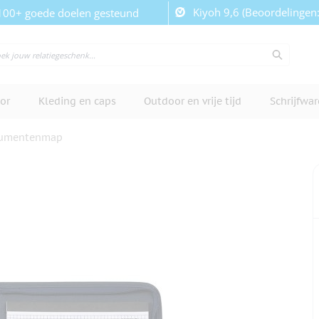
Kiyoh 9,6 (Beoordelingen
100+ goede doelen gesteund
or
Kleding en caps
Outdoor en vrije tijd
Schrijfwa
umentenmap
cherm te bekijken