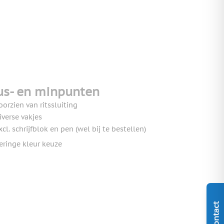
us- en minpunten
oorzien van ritssluiting
iverse vakjes
xcl. schrijfblok en pen (wel bij te bestellen)
eringe kleur keuze
Contact