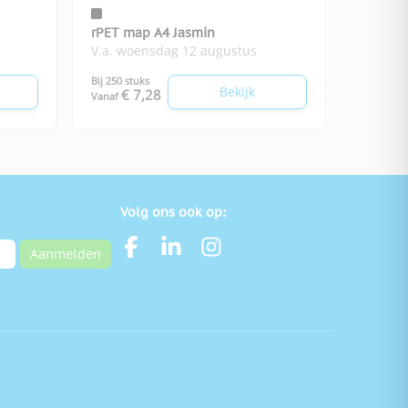
rPET map A4 Jasmin
V.a. woensdag 12 augustus
Bij 250 stuks
Bekijk
€ 7,28
Vanaf
Volg ons ook op:
Aanmelden