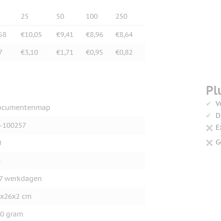
25
50
100
250
58
€10,05
€9,41
€8,96
€8,64
7
€3,10
€1,71
€0,95
€0,82
Pl
V
ocumentenmap
D
-100257
E
G
U
4
7 werkdagen
x26x2 cm
0 gram