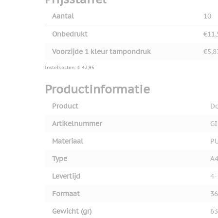
Aantal
10
Onbedrukt
€11,
Voorzijde 1 kleur tampondruk
€5,8
Instelkosten: € 42,95
Productinformatie
Product
D
Artikelnummer
GI
Materiaal
P
Type
A
Levertijd
4-
Formaat
36
Gewicht (gr)
63