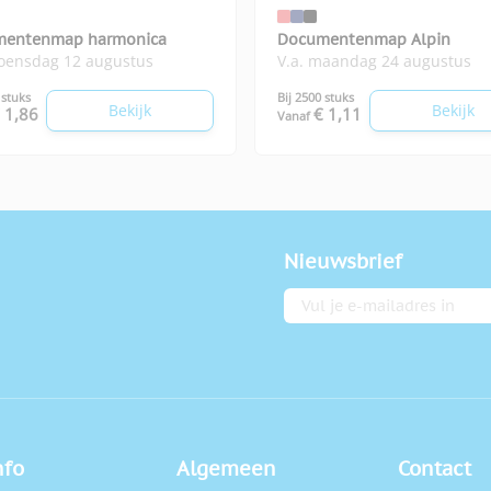
mentenmap harmonica
Documentenmap Alpin
woensdag 12 augustus
V.a. maandag 24 augustus
 stuks
Bij 2500 stuks
Bekijk
Bekijk
 1,86
€ 1,11
Vanaf
Nieuwsbrief
E-mailadres
nfo
Algemeen
Contact