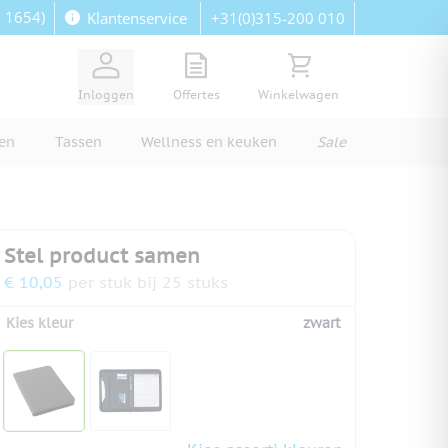
: 1654)
+31(0)315-200 010
Klantenservice
View quote, Quote is empty
Bekijk winkelwagen, Wi
Inloggen
Offertes
Winkelwagen
ren
Tassen
Wellness en keuken
Sale
Stel product samen
€ 10,05
per stuk bij 25 stuks
Kies kleur
zwart