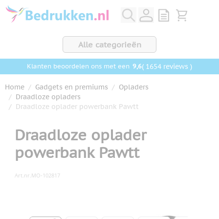
Ga naar de inhoud
View quote, Q
Bekijk wink
Alle categorieën
9,6
( 1654 reviews )
Klanten beoordelen ons met een
Home
/
Gadgets en premiums
/
Opladers
/
Draadloze opladers
/
Draadloze oplader powerbank Pawtt
Draadloze oplader
powerbank Pawtt
Art.nr.
MO-102817
Hoofdafbeelding
Klik om afbeelding op volledig scherm te bekijken