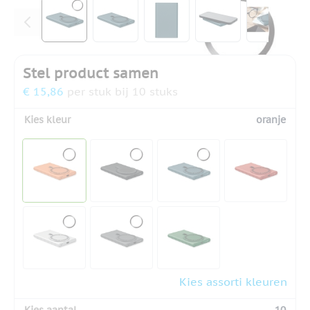
View larger image
View larger image
View larger image
View larger ima
View la
Stel product samen
€ 15,86
per stuk bij 10 stuks
Kies kleur
oranje
Kies assorti kleuren
Kies aantal
10