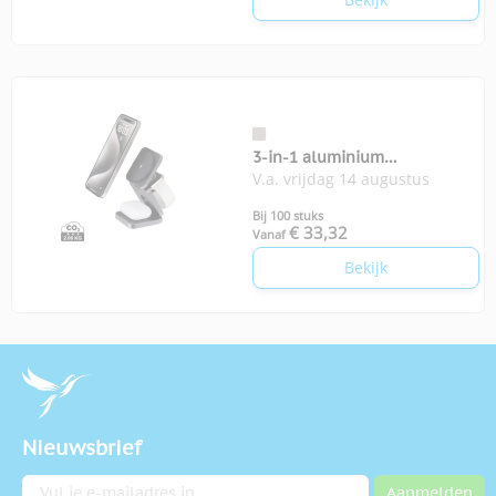
3-in-1 aluminium
V.a. vrijdag 14 augustus
opvouwbare oplader 15W
Bij 100 stuks
€ 33,32
Vanaf
Bekijk
Nieuwsbrief
E-mailadres
Aanmelden