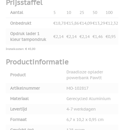
Prijsstaffel
Aantal
5
10
25
50
100
Onbedrukt
€18,78
€15,86
€14,09
€13,29
€12,32
Opdruk lader 1
€2,14
€2,14
€2,14
€1,46
€0,95
kleur tampondruk
Instelkosten: € 45,00
Productinformatie
Draadloze oplader
Product
powerbank Pawtt
Artikelnummer
MO-102817
Materiaal
Gerecycled Aluminium
Levertijd
4-7 werkdagen
Formaat
6,7 x 10,2 x 0,95 cm