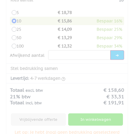
5
€ 18,78
10
€ 15,86
Bespaar 16%
25
€ 14,09
Bespaar 25%
50
€ 13,29
Bespaar 29%
100
€ 12,32
Bespaar 34%
Afwijkend aantal
Stel bedrukking samen
Levertijd:
4-7 werkdagen
Totaal
€ 158,60
excl. btw
21% btw
€ 33,31
Totaal
€ 191,91
incl. btw
Vrijblijvende offerte
In winkelwagen
Let op: Je hebt (nog) geen bedrukking geselecteerd