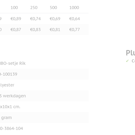
100
250
500
1000
9
€0,89
€0,74
€0,69
€0,64
0
€0,87
€0,83
€0,81
€0,77
Pl
C
BO-setje Rik
O-100139
lyester
5 werkdagen
x10x1 cm.
 gram
0-3864-104