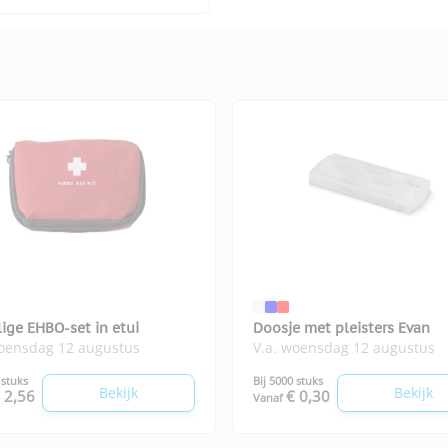
ige EHBO-set in etui
Doosje met pleisters Evan
woensdag 12 augustus
V.a. woensdag 12 augustus
 stuks
Bij 5000 stuks
Bekijk
Bekijk
 2,56
€ 0,30
Vanaf