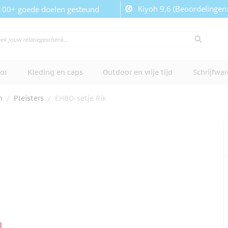
Kiyoh 9,6 (Beoordelingen
100+ goede doelen gesteund
or
Kleding en caps
Outdoor en vrije tijd
Schrijfwa
n
/
Pleisters
/
EHBO-setje Rik
cherm te bekijken