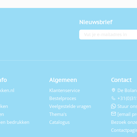
Nieuwsbrief
E-mailadres
nfo
Algemeen
Contact
kken.nl
Klantenservice
De Bolan
Bestelproces
+31(0)31
eken
Veelgestelde vragen
Stuur ons
en
Thema's
[email pr
elen bedrukken
Catalogus
Bezoek onz
Contactpagi