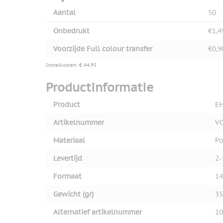
Aantal
50
Onbedrukt
€1,4
Voorzijde Full colour transfer
€0,9
Instelkosten: € 44,95
Productinformatie
Product
EH
Artikelnummer
V
Materiaal
Po
Levertijd
2-
Formaat
14
Gewicht (gr)
35
Alternatief artikelnummer
10