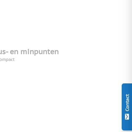
us- en minpunten
ompact
Contact