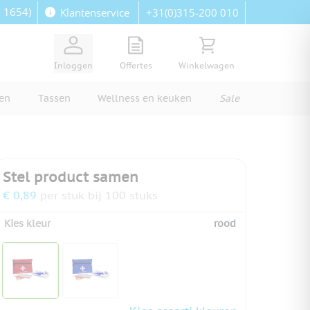
: 1654)
+31(0)315-200 010
Klantenservice
View quote, Quote is empty
Bekijk winkelwagen, Wi
Inloggen
Offertes
Winkelwagen
ren
Tassen
Wellness en keuken
Sale
Stel product samen
€ 0,89
per stuk bij 100 stuks
Kies kleur
rood