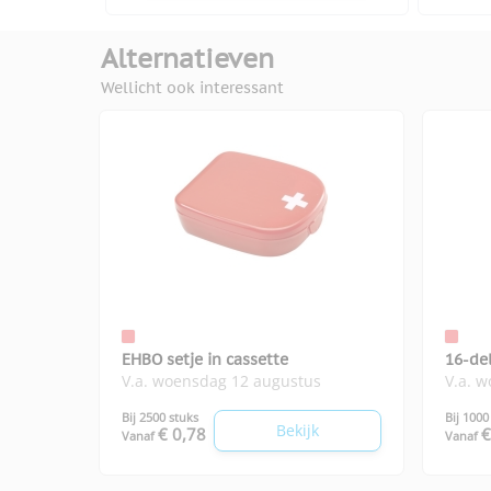
Alternatieven
Wellicht ook interessant
EHBO setje in cassette
16-del
V.a. woensdag 12 augustus
V.a. 
Bij 2500 stuks
Bij 1000
Bekijk
€ 0,78
€
Vanaf
Vanaf