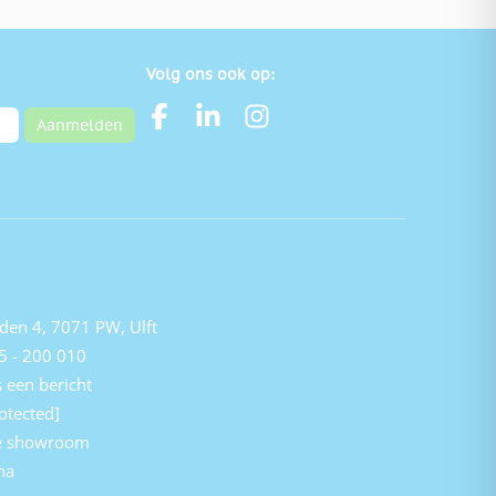
Volg ons ook op:
Aanmelden
den 4, 7071 PW, Ulft
5 - 200 010
 een bericht
otected]
e showroom
na