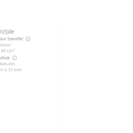
rzijde
our transfer
colour
100 cm²
druk
 kleuren
55 x 55 mm