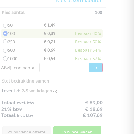
Kies assorti kleuren
Kies aantal
100
50
€ 1,49
100
€ 0,89
Bespaar 40%
250
€ 0,74
Bespaar 50%
500
€ 0,69
Bespaar 54%
1000
€ 0,64
Bespaar 57%
Afwijkend aantal
Stel bedrukking samen
Levertijd:
2-5 werkdagen
Totaal
€ 89,00
excl. btw
21% btw
€ 18,69
Totaal
€ 107,69
incl. btw
Vrijblijvende offerte
In winkelwagen