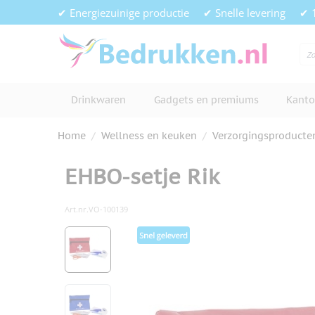
Ga naar de inhoud
✔ Energiezuinige productie
✔ Snelle levering
✔ 
Drinkwaren
Gadgets en premiums
Kanto
Home
/
Wellness en keuken
/
Verzorgingsproducte
EHBO-setje Rik
Art.nr.
VO-100139
Hoofdafbeelding
Klik om afbeelding op volledig s
View larger image
View larger image