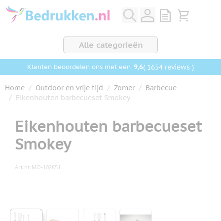
Ga naar de inhoud
View quote, Q
Bekijk wink
Alle categorieën
9,6
( 1654 reviews )
Klanten beoordelen ons met een
Home
/
Outdoor en vrije tijd
/
Zomer
/
Barbecue
/
Eikenhouten barbecueset Smokey
Eikenhouten barbecueset
Smokey
Art.nr.
MO-102851
Hoofdafbeelding
Klik om afbeelding op volledig scherm te bekijken
View larger image
View larger image
View larger image
View larger image