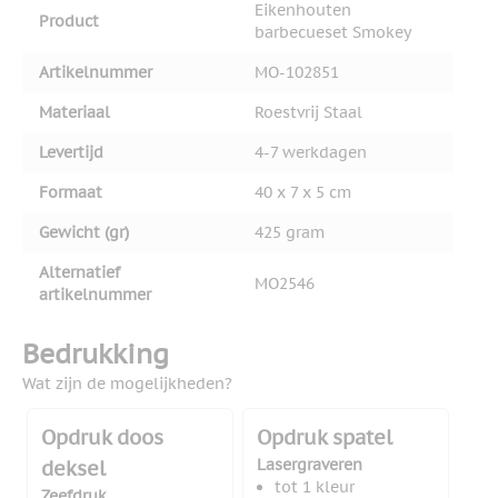
Eikenhouten
Product
barbecueset Smokey
Artikelnummer
MO-102851
Materiaal
Roestvrij Staal
Levertijd
4-7 werkdagen
Formaat
40 x 7 x 5 cm
Gewicht (gr)
425 gram
Alternatief
MO2546
artikelnummer
Bedrukking
Wat zijn de mogelijkheden?
Opdruk doos
Opdruk spatel
Lasergraveren
deksel
tot 1 kleur
Zeefdruk