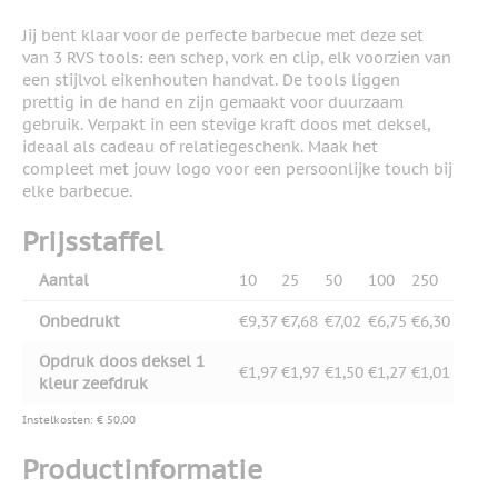
Jij bent klaar voor de perfecte barbecue met deze set
van 3 RVS tools: een schep, vork en clip, elk voorzien van
een stijlvol eikenhouten handvat. De tools liggen
prettig in de hand en zijn gemaakt voor duurzaam
gebruik. Verpakt in een stevige kraft doos met deksel,
ideaal als cadeau of relatiegeschenk. Maak het
compleet met jouw logo voor een persoonlijke touch bij
elke barbecue.
Prijsstaffel
Aantal
10
25
50
100
250
Onbedrukt
€9,37
€7,68
€7,02
€6,75
€6,30
Opdruk doos deksel 1
€1,97
€1,97
€1,50
€1,27
€1,01
kleur zeefdruk
Instelkosten: € 50,00
Productinformatie