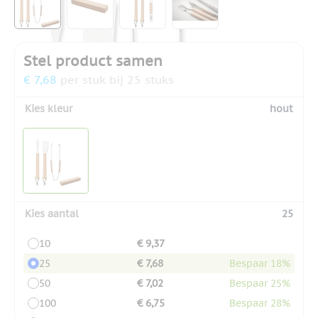
Stel product samen
€ 7,68
per stuk bij 25 stuks
Kies kleur
hout
Kies aantal
25
10
€ 9,37
25
€ 7,68
Bespaar 18%
50
€ 7,02
Bespaar 25%
100
€ 6,75
Bespaar 28%