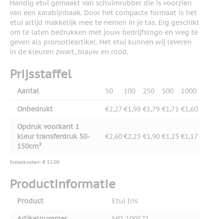
Handig etui gemaakt van schuimrubber die is voorzien
van een karabijnhaak. Door het compacte formaat is het
etui altijd makkelijk mee te nemen in je tas. Erg geschikt
om te laten bedrukken met jouw bedrijfslogo en weg te
geven als promotieartikel. Het etui kunnen wij leveren
in de kleuren zwart, blauw en rood.
Prijsstaffel
Aantal
50
100
250
500
1000
Onbedrukt
€2,27
€1,98
€1,79
€1,71
€1,60
Opdruk voorkant 1
kleur transferdruk 50-
€2,60
€2,23
€1,90
€1,23
€1,17
150cm²
Instelkosten: € 52,00
Productinformatie
Product
Etui Iris
Artikelnummer
MO-100571