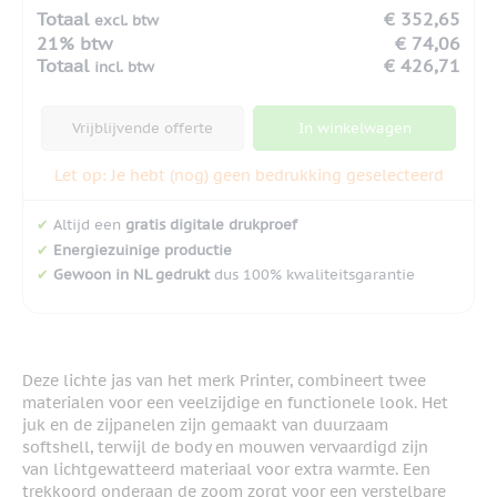
Totaal
€ 352,65
excl. btw
21% btw
€ 74,06
Totaal
€ 426,71
incl. btw
Vrijblijvende offerte
In winkelwagen
Let op: Je hebt (nog) geen bedrukking geselecteerd
✔
Altijd een
gratis digitale drukproef
✔
Energiezuinige productie
✔
Gewoon in NL gedrukt
dus 100% kwaliteitsgarantie
Deze lichte jas van het merk Printer, combineert twee
materialen voor een veelzijdige en functionele look. Het
juk en de zijpanelen zijn gemaakt van duurzaam
softshell, terwijl de body en mouwen vervaardigd zijn
van lichtgewatteerd materiaal voor extra warmte. Een
trekkoord onderaan de zoom zorgt voor een verstelbare