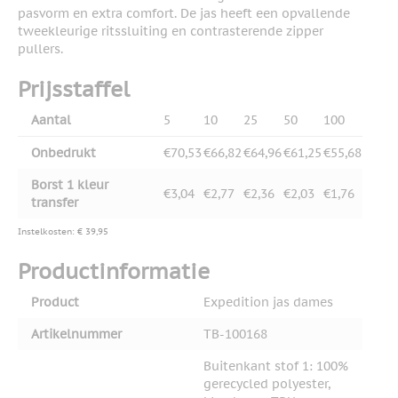
pasvorm en extra comfort. De jas heeft een opvallende
tweekleurige ritssluiting en contrasterende zipper
pullers.
Prijsstaffel
Aantal
5
10
25
50
100
Onbedrukt
€70,53
€66,82
€64,96
€61,25
€55,68
Borst 1 kleur
€3,04
€2,77
€2,36
€2,03
€1,76
transfer
Instelkosten: € 39,95
Productinformatie
Product
Expedition jas dames
Artikelnummer
TB-100168
Buitenkant stof 1: 100%
gerecycled polyester,