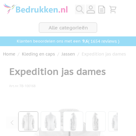
Ga naar de inhoud
View quote, Q
Bekijk wink
Alle categorieën
9,6
( 1654 reviews )
Klanten beoordelen ons met een
Home
/
Kleding en caps
/
Jassen
/
Expedition jas dames
Expedition jas dames
Art.nr.
TB-100168
Hoofdafbeelding
Klik om afbeelding op volledig scherm te bekijken
View larger image
View larger image
View larger image
View larger ima
View la