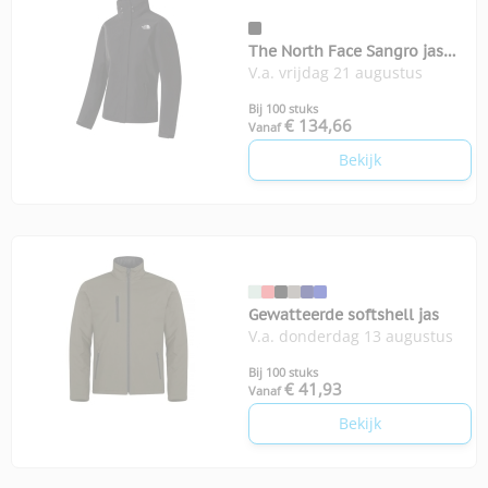
The North Face Sangro jas
V.a. vrijdag 21 augustus
dames
Bij 100 stuks
€ 134,66
Vanaf
Bekijk
Gewatteerde softshell jas
V.a. donderdag 13 augustus
Bij 100 stuks
€ 41,93
Vanaf
Bekijk