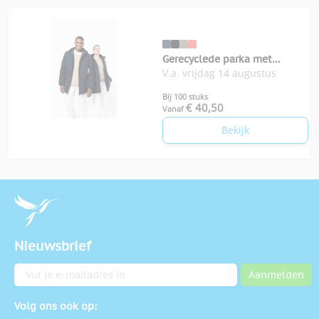
Gerecyclede parka met
V.a. vrijdag 14 augustus
capuchon unisex
Bij 100 stuks
€ 40,50
Vanaf
Bekijk
Nieuwsbrief
E-mailadres
Aanmelden
Volg ons ook op: