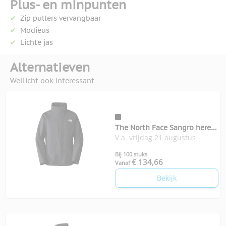
Plus- en minpunten
Zip pullers vervangbaar
Modieus
Lichte jas
Alternatieven
Wellicht ook interessant
The North Face Sangro heren
V.a. vrijdag 21 augustus
jas
Bij 100 stuks
€ 134,66
Vanaf
Bekijk