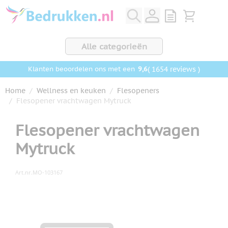
Ga naar de inhoud
View quote, Q
Bekijk wink
Alle categorieën
9,6
( 1654 reviews )
Klanten beoordelen ons met een
Home
/
Wellness en keuken
/
Flesopeners
/
Flesopener vrachtwagen Mytruck
Flesopener vrachtwagen
Mytruck
Art.nr.
MO-103167
Hoofdafbeelding
Klik om afbeelding op volledig scherm te bekijken