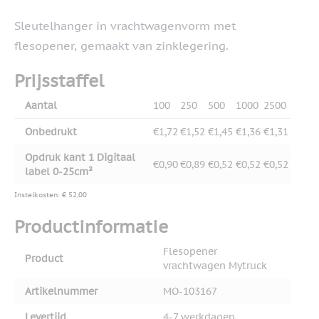
Sleutelhanger in vrachtwagenvorm met
flesopener, gemaakt van zinklegering.
Prijsstaffel
Aantal
100
250
500
1000
2500
Onbedrukt
€1,72
€1,52
€1,45
€1,36
€1,31
Opdruk kant 1 Digitaal
€0,90
€0,89
€0,52
€0,52
€0,52
label 0-25cm²
Instelkosten: € 52,00
Productinformatie
Flesopener
Product
vrachtwagen Mytruck
Artikelnummer
MO-103167
Levertijd
4-7 werkdagen