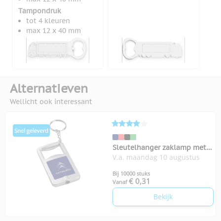
Tampondruk
tot 4 kleuren
max 12 x 40 mm
Alternatieven
Wellicht ook interessant
Sleutelhanger zaklamp met
V.a. maandag 10 augustus
flesopener
Bij 10000 stuks
€ 0,31
Vanaf
Bekijk